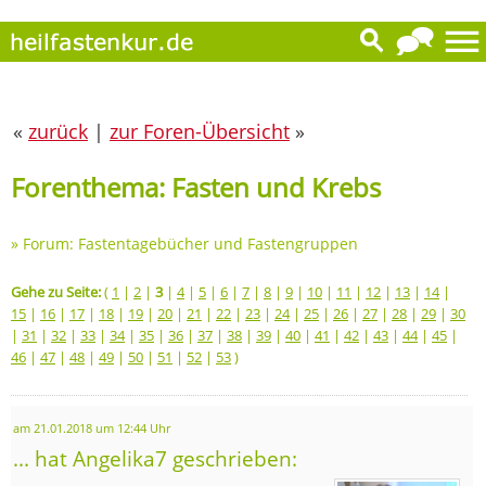
«
zurück
|
zur Foren-Übersicht
»
Forenthema: Fasten und Krebs
»
Forum: Fastentagebücher und Fastengruppen
Gehe zu Seite:
(
1
|
2
|
3
|
4
|
5
|
6
|
7
|
8
|
9
|
10
|
11
|
12
|
13
|
14
|
15
|
16
|
17
|
18
|
19
|
20
|
21
|
22
|
23
|
24
|
25
|
26
|
27
|
28
|
29
|
30
|
31
|
32
|
33
|
34
|
35
|
36
|
37
|
38
|
39
|
40
|
41
|
42
|
43
|
44
|
45
|
46
|
47
|
48
|
49
|
50
|
51
|
52
|
53
)
am 21.01.2018 um 12:44 Uhr
... hat Angelika7 geschrieben: