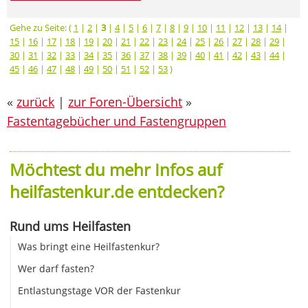
Gehe zu Seite: (
1
|
2
|
3
|
4
|
5
|
6
|
7
|
8
|
9
|
10
|
11
|
12
|
13
|
14
|
15
|
16
|
17
|
18
|
19
|
20
|
21
|
22
|
23
|
24
|
25
|
26
|
27
|
28
|
29
|
30
|
31
|
32
|
33
|
34
|
35
|
36
|
37
|
38
|
39
|
40
|
41
|
42
|
43
|
44
|
45
|
46
|
47
|
48
|
49
|
50
|
51
|
52
|
53
)
«
zurück
|
zur Foren-Übersicht
»
Fastentagebücher und Fastengruppen
Möchtest du mehr Infos auf
heilfastenkur.de entdecken?
Rund ums Heilfasten
Was bringt eine Heilfastenkur?
Wer darf fasten?
Entlastungstage VOR der Fastenkur