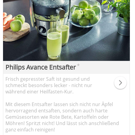
*
Philips Avance Entsafter
Frisch gepresster Saft ist gesund und
schmeckt besonders lecker - nicht nur
während einer Heilfasten-Kur.
Mit diesem Entsafter lassen sich nicht nur Äpfel
hervorragend entsaften, sondern auch harte
Gemüsesorten wie Rote Bete, Kartoffeln oder
Möhren! Spritzt nicht! Und lässt sich anschließend
ganz einfach reinigen!