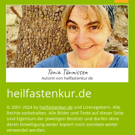
Tonia Tünnissen
Autorin von heilfastenkur.de
heilfastenkur.de
© 2001-2024 by
heilfastenkur.de
und Lizenzgebern. Alle
Rechte vorbehalten. Alle Bilder und Texte auf dieser Seite
sind Eigentum der jeweiligen Besitzer und dürfen ohne
deren Einwilligung weder kopiert noch sonstwie weiter
verwendet werden.