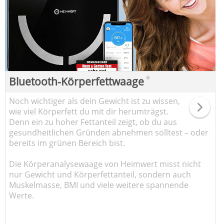
*
Bluetooth-Körperfettwaage
Noch wichtiger als dein Gewicht ist zu wissen,
wie viel Körperfett du mit dir herumträgst.
Denn ein zu hoher Fettanteil zeigt, ob du aus
gesundheitlichen Gründen abnehmen solltest – oder
bereits im grünen Bereich bist.
Die Körperanalysewaage von Heimwert misst nicht
nur Gewicht und Körperfettanteil, sondern auch
Muskelmasse, BMI und viele weitere spannende
Werte.