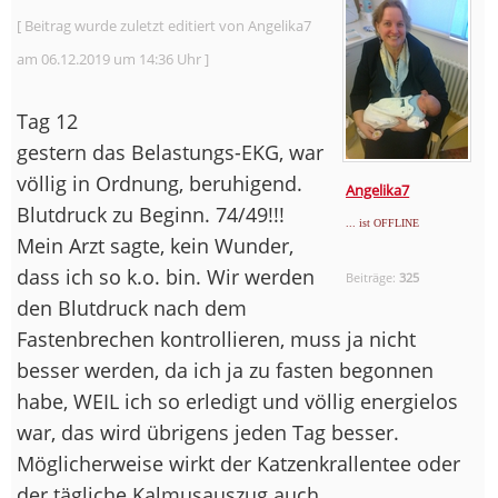
[ Beitrag wurde zuletzt editiert von Angelika7
am 06.12.2019 um 14:36 Uhr ]
Tag 12
gestern das Belastungs-EKG, war
völlig in Ordnung, beruhigend.
Angelika7
Blutdruck zu Beginn. 74/49!!!
... ist OFFLINE
Mein Arzt sagte, kein Wunder,
dass ich so k.o. bin. Wir werden
Beiträge:
325
den Blutdruck nach dem
Fastenbrechen kontrollieren, muss ja nicht
besser werden, da ich ja zu fasten begonnen
habe, WEIL ich so erledigt und völlig energielos
war, das wird übrigens jeden Tag besser.
Möglicherweise wirkt der Katzenkrallentee oder
der tägliche Kalmusauszug auch