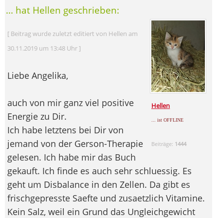
... hat Hellen geschrieben:
[ Beitrag wurde zuletzt editiert von Hellen am
30.11.2019 um 13:48 Uhr ]
Liebe Angelika,
auch von mir ganz viel positive
Hellen
Energie zu Dir.
... ist OFFLINE
Ich habe letztens bei Dir von
jemand von der Gerson-Therapie
Beiträge:
1444
gelesen. Ich habe mir das Buch
gekauft. Ich finde es auch sehr schluessig. Es
geht um Disbalance in den Zellen. Da gibt es
frischgepresste Saefte und zusaetzlich Vitamine.
Kein Salz, weil ein Grund das Ungleichgewicht