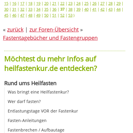
15
|
16
|
17
|
18
|
19
|
20
|
21
|
22
|
23
|
24
|
25
|
26
|
27
|
28
|
29
|
30
|
31
|
32
|
33
|
34
|
35
|
36
|
37
|
38
|
39
|
40
|
41
|
42
|
43
|
44
|
45
|
46
|
47
|
48
|
49
|
50
|
51
|
52
|
53
)
«
zurück
|
zur Foren-Übersicht
»
Fastentagebücher und Fastengruppen
Möchtest du mehr Infos auf
heilfastenkur.de entdecken?
Rund ums Heilfasten
Was bringt eine Heilfastenkur?
Wer darf fasten?
Entlastungstage VOR der Fastenkur
Fasten-Anleitungen
Fastenbrechen / Aufbautage