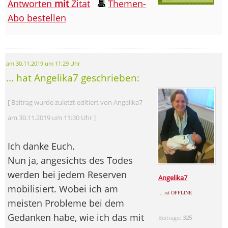
Antworten
mit
Zitat
Themen-
Abo bestellen
am 30.11.2019 um 11:29 Uhr
... hat Angelika7 geschrieben:
[ Beitrag wurde zuletzt editiert von Angelika7
am 30.11.2019 um 11:30 Uhr ]
Ich danke Euch.
Nun ja, angesichts des Todes
werden bei jedem Reserven
Angelika7
mobilisiert. Wobei ich am
... ist OFFLINE
meisten Probleme bei dem
Gedanken habe, wie ich das mit
Beiträge:
325