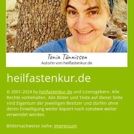
Tonia Tünnissen
Autorin von heilfastenkur.de
heilfastenkur.de
© 2001-2024 by
heilfastenkur.de
und Lizenzgebern. Alle
Rechte vorbehalten. Alle Bilder und Texte auf dieser Seite
sind Eigentum der jeweiligen Besitzer und dürfen ohne
deren Einwilligung weder kopiert noch sonstwie weiter
verwendet werden.
Bildernachweise siehe:
Impressum