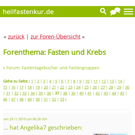
«
zurück
|
zur Foren-Übersicht
»
Forenthema: Fasten und Krebs
»
Forum: Fastentagebücher und Fastengruppen
Gehe zu Seite:
(
1
|
2
|
3
|
4
|
5
|
6
|
7
|
8
|
9
|
10
|
11
|
12
|
13
|
14
|
15
|
16
|
17
|
18
|
19
|
20
|
21
|
22
|
23
|
24
|
25
|
26
|
27
|
28
|
29
|
30
|
31
|
32
|
33
|
34
|
35
|
36
|
37
|
38
|
39
|
40
|
41
|
42
|
43
|
44
|
45
|
46
|
47
|
48
|
49
|
50
|
51
|
52
|
53
)
am 29.11.2019 um 06:28 Uhr
... hat Angelika7 geschrieben: