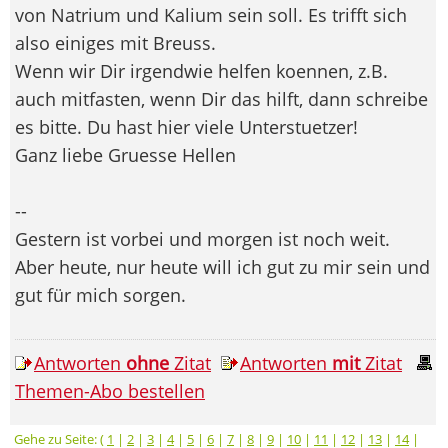
von Natrium und Kalium sein soll. Es trifft sich
also einiges mit Breuss.
Wenn wir Dir irgendwie helfen koennen, z.B.
auch mitfasten, wenn Dir das hilft, dann schreibe
es bitte. Du hast hier viele Unterstuetzer!
Ganz liebe Gruesse Hellen
--
Gestern ist vorbei und morgen ist noch weit.
Aber heute, nur heute will ich gut zu mir sein und
gut für mich sorgen.
Antworten
ohne
Zitat
Antworten
mit
Zitat
Themen-Abo bestellen
Gehe zu Seite: (
1
|
2
|
3
|
4
|
5
|
6
|
7
|
8
|
9
|
10
|
11
|
12
|
13
|
14
|