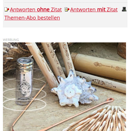
Antworten
ohne
Zitat
Antworten
mit
Zitat
Themen-Abo bestellen