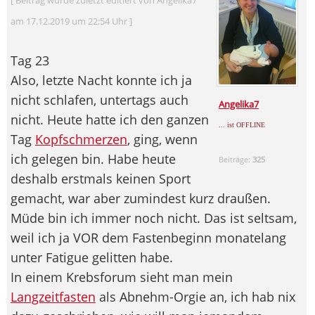
am 17.12.2019 um 22:54 Uhr ]
Tag 23
Also, letzte Nacht konnte ich ja
nicht schlafen, untertags auch
Angelika7
nicht. Heute hatte ich den ganzen
... ist OFFLINE
Tag
Kopfschmerzen
, ging, wenn
ich gelegen bin. Habe heute
Beiträge:
325
deshalb erstmals keinen Sport
gemacht, war aber zumindest kurz draußen.
Müde bin ich immer noch nicht. Das ist seltsam,
weil ich ja VOR dem Fastenbeginn monatelang
unter Fatigue gelitten habe.
In einem Krebsforum sieht man mein
Langzeitfasten
als Abnehm-Orgie an, ich hab nix