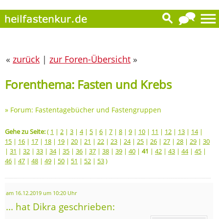
«
zurück
|
zur Foren-Übersicht
»
Forenthema: Fasten und Krebs
»
Forum: Fastentagebücher und Fastengruppen
Gehe zu Seite:
(
1
|
2
|
3
|
4
|
5
|
6
|
7
|
8
|
9
|
10
|
11
|
12
|
13
|
14
|
15
|
16
|
17
|
18
|
19
|
20
|
21
|
22
|
23
|
24
|
25
|
26
|
27
|
28
|
29
|
30
|
31
|
32
|
33
|
34
|
35
|
36
|
37
|
38
|
39
|
40
|
41
|
42
|
43
|
44
|
45
|
46
|
47
|
48
|
49
|
50
|
51
|
52
|
53
)
am 16.12.2019 um 10:20 Uhr
... hat Dikra geschrieben: