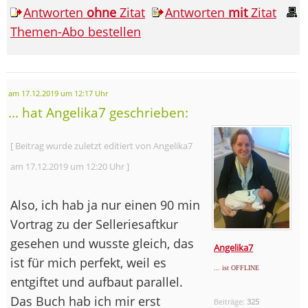
Antworten
ohne
Zitat
Antworten
mit
Zitat
Themen-Abo bestellen
am 17.12.2019 um 12:17 Uhr
... hat Angelika7 geschrieben:
[ Beitrag wurde zuletzt editiert von Angelika7
am 17.12.2019 um 12:20 Uhr ]
Also, ich hab ja nur einen 90 min
Vortrag zu der Selleriesaftkur
gesehen und wusste gleich, das
Angelika7
ist für mich perfekt, weil es
... ist OFFLINE
entgiftet und aufbaut parallel.
Das Buch hab ich mir erst
Beiträge:
325