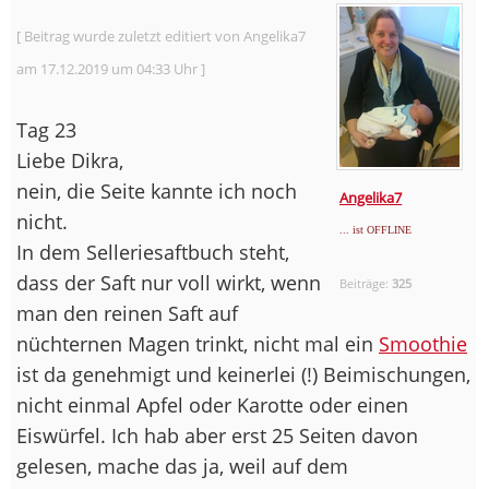
[ Beitrag wurde zuletzt editiert von Angelika7
am 17.12.2019 um 04:33 Uhr ]
Tag 23
Liebe Dikra,
nein, die Seite kannte ich noch
Angelika7
nicht.
... ist OFFLINE
In dem Selleriesaftbuch steht,
dass der Saft nur voll wirkt, wenn
Beiträge:
325
man den reinen Saft auf
nüchternen Magen trinkt, nicht mal ein
Smoothie
ist da genehmigt und keinerlei (!) Beimischungen,
nicht einmal Apfel oder Karotte oder einen
Eiswürfel. Ich hab aber erst 25 Seiten davon
gelesen, mache das ja, weil auf dem