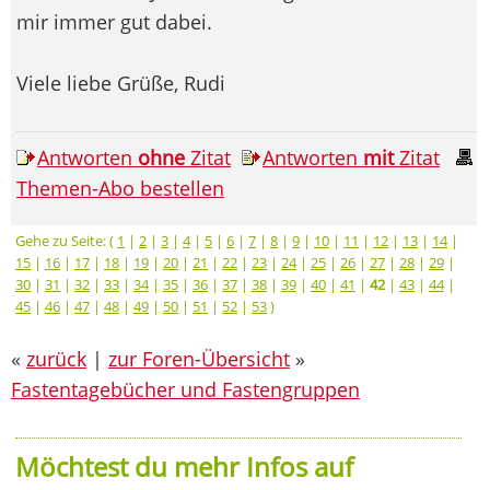
mir immer gut dabei.
Viele liebe Grüße, Rudi
Antworten
ohne
Zitat
Antworten
mit
Zitat
Themen-Abo bestellen
Gehe zu Seite: (
1
|
2
|
3
|
4
|
5
|
6
|
7
|
8
|
9
|
10
|
11
|
12
|
13
|
14
|
15
|
16
|
17
|
18
|
19
|
20
|
21
|
22
|
23
|
24
|
25
|
26
|
27
|
28
|
29
|
30
|
31
|
32
|
33
|
34
|
35
|
36
|
37
|
38
|
39
|
40
|
41
|
42
|
43
|
44
|
45
|
46
|
47
|
48
|
49
|
50
|
51
|
52
|
53
)
«
zurück
|
zur Foren-Übersicht
»
Fastentagebücher und Fastengruppen
Möchtest du mehr Infos auf