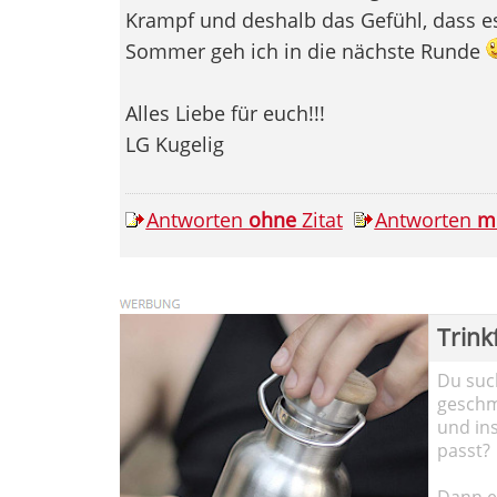
Krampf und deshalb das Gefühl, dass es
Sommer geh ich in die nächste Runde
Alles Liebe für euch!!!
LG Kugelig
Antworten
ohne
Zitat
Antworten
m
Trink
Du such
geschma
und in
passt?
Dann em