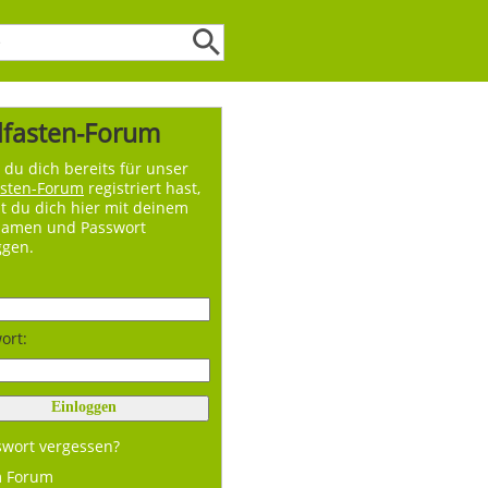
lfasten-Forum
du dich bereits für unser
asten-Forum
registriert hast,
t du dich hier mit deinem
namen und Passwort
ggen.
ort:
swort vergessen?
m Forum