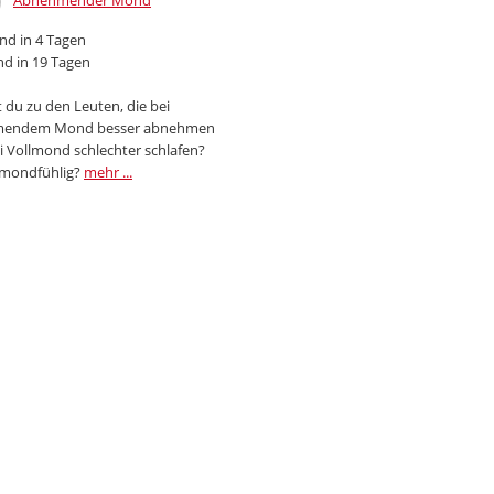
Abnehmender Mond
d in 4 Tagen
d in 19 Tagen
 du zu den Leuten, die bei
endem Mond besser abnehmen
i Vollmond schlechter schlafen?
 mondfühlig?
mehr ...