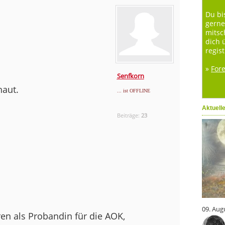
Du bi
gerne
mitsc
dich 
regist
»
For
Senfkorn
haut.
... ist OFFLINE
Aktuell
Beiträge:
23
09. Aug
n als Probandin für die AOK,