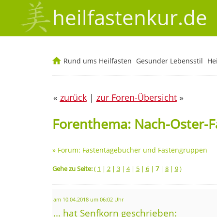
heilfastenkur.de
Rund ums Heilfasten
Gesunder Lebensstil
He
«
zurück
|
zur Foren-Übersicht
»
Forenthema: Nach-Oster-F
»
Forum: Fastentagebücher und Fastengruppen
Gehe zu Seite:
(
1
|
2
|
3
|
4
|
5
|
6
|
7
|
8
|
9
)
am 10.04.2018 um 06:02 Uhr
... hat Senfkorn geschrieben: