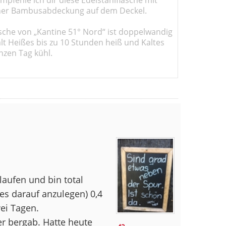
er Bambusabdeckung auf dem Deckel.
sche von „Kantine 51° Nord“ ist doppelwandig
ält Heißes bis zu 10 Stunden heiß und Kaltes
nzen Tag kühl.
aufen und bin total
 es darauf anzulegen) 0,4
wei Tagen.
r bergab. Hatte heute