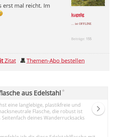
 erst mal reicht. Im
kugelig
... ist OFFLINE
Beiträge:
155
it
Zitat
Themen-Abo bestellen
*
flasche aus Edelstahl
st eine langlebige, plastikfreie und
cksneutrale Flasche, die robust ist
s Seitenfach deines Wanderrucksacks
pfehle ich dir diese Edelstahlflasche mit