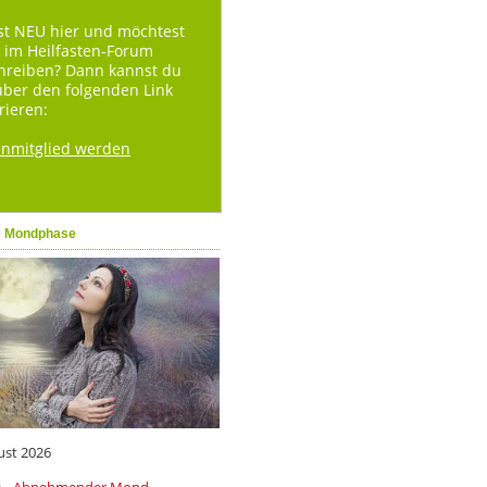
st NEU hier und möchtest
 im Heilfasten-Forum
hreiben? Dann kannst du
über den folgenden Link
rieren:
enmitglied werden
e Mondphase
ust 2026