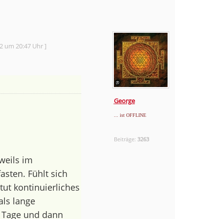
22 um 20:47 Uhr ]
George
... ist OFFLINE
Beiträge:
3263
weils im
ten. Fühlt sich
tut kontinuierliches
als lange
i Tage und dann