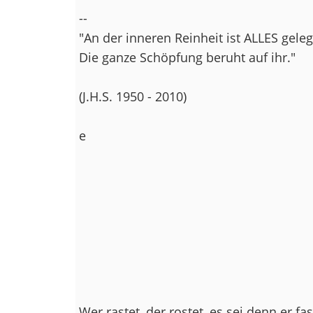
--
"An der inneren Reinheit ist ALLES gele
Die ganze Schöpfung beruht auf ihr."
(J.H.S. 1950 - 2010)
e
Wer rastet, der rostet, es sei denn er fas