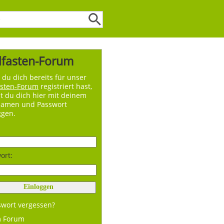
lfasten-Forum
du dich bereits für unser
asten-Forum
registriert hast,
t du dich hier mit deinem
namen und Passwort
ggen.
ort:
swort vergessen?
m Forum