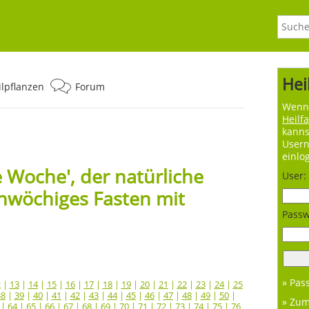
Hei
ilpflanzen
Forum
Wenn 
Heilf
kanns
User
einlo
 Woche', der natürliche
User:
nwöchiges Fasten mit
Passw
» Pas
2
|
13
|
14
|
15
|
16
|
17
|
18
|
19
|
20
|
21
|
22
|
23
|
24
|
25
38
|
39
|
40
|
41
|
42
|
43
|
44
|
45
|
46
|
47
|
48
|
49
|
50
|
» Zu
|
64
|
65
|
66
|
67
|
68
|
69
|
70
|
71
|
72
|
73
|
74
|
75
|
76