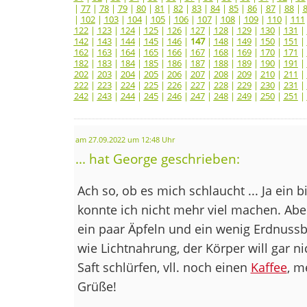
|
77
|
78
|
79
|
80
|
81
|
82
|
83
|
84
|
85
|
86
|
87
|
88
|
|
102
|
103
|
104
|
105
|
106
|
107
|
108
|
109
|
110
|
111
122
|
123
|
124
|
125
|
126
|
127
|
128
|
129
|
130
|
131
|
142
|
143
|
144
|
145
|
146
|
147
|
148
|
149
|
150
|
151
|
162
|
163
|
164
|
165
|
166
|
167
|
168
|
169
|
170
|
171
|
182
|
183
|
184
|
185
|
186
|
187
|
188
|
189
|
190
|
191
|
202
|
203
|
204
|
205
|
206
|
207
|
208
|
209
|
210
|
211
|
222
|
223
|
224
|
225
|
226
|
227
|
228
|
229
|
230
|
231
|
242
|
243
|
244
|
245
|
246
|
247
|
248
|
249
|
250
|
251
|
am 27.09.2022 um 12:48 Uhr
... hat George geschrieben:
Ach so, ob es mich schlaucht ... Ja ein 
konnte ich nicht mehr viel machen. Aber 
ein paar Äpfeln und ein wenig Erdnuss
wie Lichtnahrung, der Körper will gar n
Saft schlürfen, vll. noch einen
Kaffee
, m
Grüße!