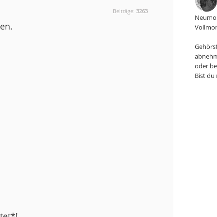
Beiträge:
3263
Neumon
gen.
Vollmon
Gehörst
abnehm
oder be
Bist du
tet*!