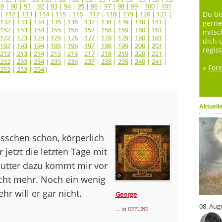
89
|
90
|
91
|
92
|
93
|
94
|
95
|
96
|
97
|
98
|
99
|
100
|
101
|
112
|
113
|
114
|
115
|
116
|
117
|
118
|
119
|
120
|
121
|
Du bi
132
|
133
|
134
|
135
|
136
|
137
|
138
|
139
|
140
|
141
|
gerne
152
|
153
|
154
|
155
|
156
|
157
|
158
|
159
|
160
|
161
|
mitsc
172
|
173
|
174
|
175
|
176
|
177
|
178
|
179
|
180
|
181
|
dich 
192
|
193
|
194
|
195
|
196
|
197
|
198
|
199
|
200
|
201
|
regist
212
|
213
|
214
|
215
|
216
|
217
|
218
|
219
|
220
|
221
|
232
|
233
|
234
|
235
|
236
|
237
|
238
|
239
|
240
|
241
|
»
For
252
|
253
|
254
)
Aktuell
bisschen schon, körperlich
jetzt die letzten Tage mit
butter dazu kommt mir vor
icht mehr. Noch ein wenig
ehr will er gar nicht.
George
08. Aug
... ist OFFLINE