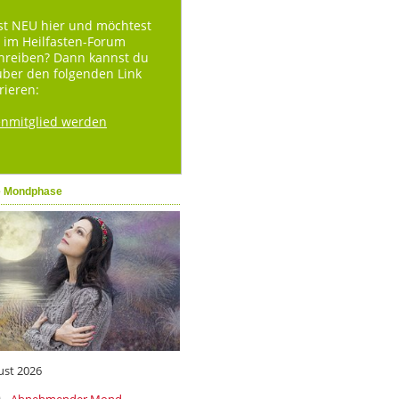
st NEU hier und möchtest
 im Heilfasten-Forum
hreiben? Dann kannst du
über den folgenden Link
rieren:
enmitglied werden
e Mondphase
ust 2026