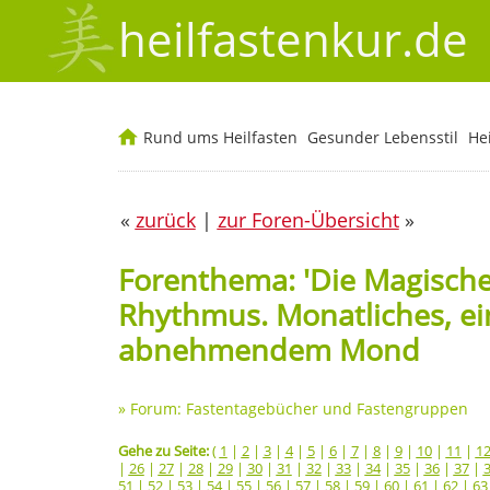
heilfastenkur.de
Rund ums Heilfasten
Gesunder Lebensstil
He
«
zurück
|
zur Foren-Übersicht
»
Forenthema: 'Die Magische
Rhythmus. Monatliches, ei
abnehmendem Mond
»
Forum: Fastentagebücher und Fastengruppen
Gehe zu Seite:
(
1
|
2
|
3
|
4
|
5
|
6
|
7
|
8
|
9
|
10
|
11
|
1
|
26
|
27
|
28
|
29
|
30
|
31
|
32
|
33
|
34
|
35
|
36
|
37
|
51
|
52
|
53
|
54
|
55
|
56
|
57
|
58
|
59
|
60
|
61
|
62
|
63