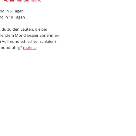
Abnehmender Mond
d in 5 Tagen
d in 19 Tagen
 du zu den Leuten, die bei
endem Mond besser abnehmen
i Vollmond schlechter schlafen?
 mondfühlig?
mehr ...