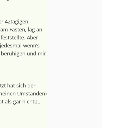
r 42tägigen
 am Fasten, lag an
eststellte. Aber
jedesmal wenn’s
h beruhigen und mir
tzt hat sich der
n meinen Umständen)
t als gar nicht👍🏼