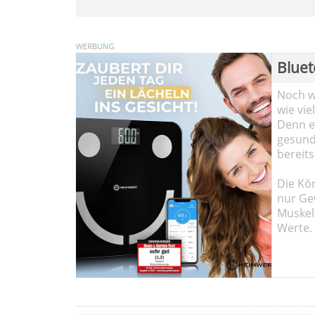
Bluet
Noch wi
wie vie
Denn ei
gesund
bereits
Die Kö
nur Ge
Muskel
Werte.