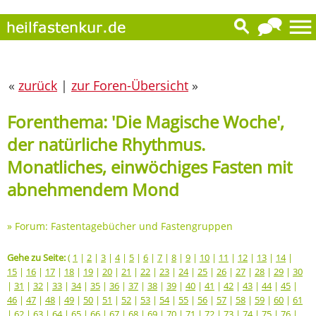
«
zurück
|
zur Foren-Übersicht
»
Forenthema: 'Die Magische Woche',
der natürliche Rhythmus.
Monatliches, einwöchiges Fasten mit
abnehmendem Mond
»
Forum: Fastentagebücher und Fastengruppen
Gehe zu Seite:
(
1
|
2
|
3
|
4
|
5
|
6
|
7
|
8
|
9
|
10
|
11
|
12
|
13
|
14
|
15
|
16
|
17
|
18
|
19
|
20
|
21
|
22
|
23
|
24
|
25
|
26
|
27
|
28
|
29
|
30
|
31
|
32
|
33
|
34
|
35
|
36
|
37
|
38
|
39
|
40
|
41
|
42
|
43
|
44
|
45
|
46
|
47
|
48
|
49
|
50
|
51
|
52
|
53
|
54
|
55
|
56
|
57
|
58
|
59
|
60
|
61
|
62
|
63
|
64
|
65
|
66
|
67
|
68
|
69
|
70
|
71
|
72
|
73
|
74
|
75
|
76
|