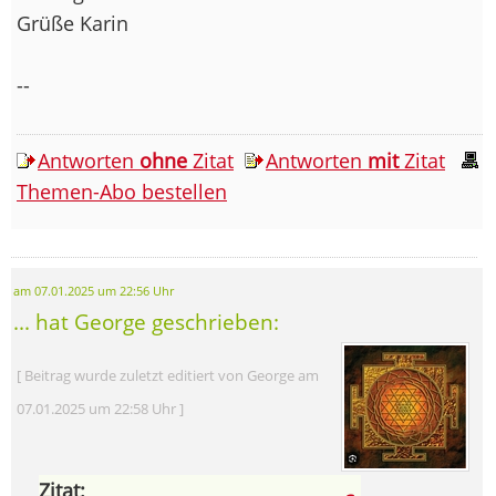
Grüße Karin
--
Antworten
ohne
Zitat
Antworten
mit
Zitat
Themen-Abo bestellen
am 07.01.2025 um 22:56 Uhr
... hat George geschrieben:
[ Beitrag wurde zuletzt editiert von George am
07.01.2025 um 22:58 Uhr ]
Zitat: