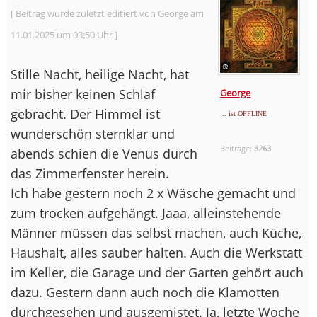
[ Beitrag wurde zuletzt editiert von George am
11.01.2025 um 03:50 Uhr ]
Stille Nacht, heilige Nacht, hat
mir bisher keinen Schlaf
George
gebracht. Der Himmel ist
... ist OFFLINE
wunderschön sternklar und
Beiträge:
3263
abends schien die Venus durch
das Zimmerfenster herein.
Ich habe gestern noch 2 x Wäsche gemacht und
zum trocken aufgehängt. Jaaa, alleinstehende
Männer müssen das selbst machen, auch Küche,
Haushalt, alles sauber halten. Auch die Werkstatt
im Keller, die Garage und der Garten gehört auch
dazu. Gestern dann auch noch die Klamotten
durchgesehen und ausgemistet. Ja, letzte Woche