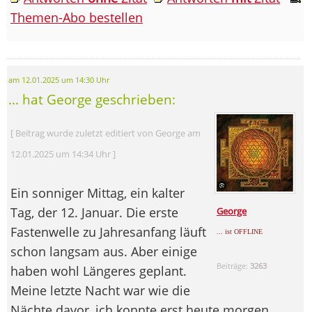
Themen-Abo bestellen
am 12.01.2025 um 14:30 Uhr
... hat George geschrieben:
[ Beitrag wurde zuletzt editiert von George am
12.01.2025 um 14:34 Uhr ]
Ein sonniger Mittag, ein kalter
Tag, der 12. Januar. Die erste
George
Fastenwelle zu Jahresanfang läuft
... ist OFFLINE
schon langsam aus. Aber einige
Beiträge:
3263
haben wohl Längeres geplant.
Meine letzte Nacht war wie die
Nächte davor, ich konnte erst heute morgen