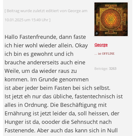
[ Beitrag wurde zuletzt editiert von George am
10.01.2025 um 15:49 Uhr ]
Hallo Fastenfreunde, dann faste
ich hier wohl wieder allein. Okay
George
ich bin es gewohnt und ich
... ist OFFLINE
brauche andererseits auch eine
Beiträge:
3263
Weile, um da wieder raus zu
kommen. Im Grunde genommen
ist aber jeder beim Fasten bei sich selbst.
Ist jetzt eh nur das übliche, fastentechnisch ist
alles in Ordnung. Die Beschäftigung mit
Ernährung ist jetzt leider da, soll heissen, der
Hunger ist da, oooder die Sehnsucht nach
Fastenende. Aber auch das kann sich in Null