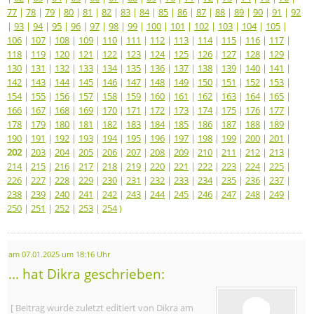
77
|
78
|
79
|
80
|
81
|
82
|
83
|
84
|
85
|
86
|
87
|
88
|
89
|
90
|
91
|
92
|
93
|
94
|
95
|
96
|
97
|
98
|
99
|
100
|
101
|
102
|
103
|
104
|
105
|
106
|
107
|
108
|
109
|
110
|
111
|
112
|
113
|
114
|
115
|
116
|
117
|
118
|
119
|
120
|
121
|
122
|
123
|
124
|
125
|
126
|
127
|
128
|
129
|
130
|
131
|
132
|
133
|
134
|
135
|
136
|
137
|
138
|
139
|
140
|
141
|
142
|
143
|
144
|
145
|
146
|
147
|
148
|
149
|
150
|
151
|
152
|
153
|
154
|
155
|
156
|
157
|
158
|
159
|
160
|
161
|
162
|
163
|
164
|
165
|
166
|
167
|
168
|
169
|
170
|
171
|
172
|
173
|
174
|
175
|
176
|
177
|
178
|
179
|
180
|
181
|
182
|
183
|
184
|
185
|
186
|
187
|
188
|
189
|
190
|
191
|
192
|
193
|
194
|
195
|
196
|
197
|
198
|
199
|
200
|
201
|
202
|
203
|
204
|
205
|
206
|
207
|
208
|
209
|
210
|
211
|
212
|
213
|
214
|
215
|
216
|
217
|
218
|
219
|
220
|
221
|
222
|
223
|
224
|
225
|
226
|
227
|
228
|
229
|
230
|
231
|
232
|
233
|
234
|
235
|
236
|
237
|
238
|
239
|
240
|
241
|
242
|
243
|
244
|
245
|
246
|
247
|
248
|
249
|
250
|
251
|
252
|
253
|
254
)
am 07.01.2025 um 18:16 Uhr
... hat Dikra geschrieben:
[ Beitrag wurde zuletzt editiert von Dikra am