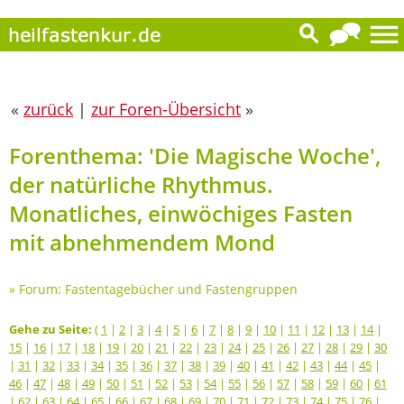
«
zurück
|
zur Foren-Übersicht
»
Forenthema: 'Die Magische Woche',
der natürliche Rhythmus.
Monatliches, einwöchiges Fasten
mit abnehmendem Mond
»
Forum: Fastentagebücher und Fastengruppen
Gehe zu Seite:
(
1
|
2
|
3
|
4
|
5
|
6
|
7
|
8
|
9
|
10
|
11
|
12
|
13
|
14
|
15
|
16
|
17
|
18
|
19
|
20
|
21
|
22
|
23
|
24
|
25
|
26
|
27
|
28
|
29
|
30
|
31
|
32
|
33
|
34
|
35
|
36
|
37
|
38
|
39
|
40
|
41
|
42
|
43
|
44
|
45
|
46
|
47
|
48
|
49
|
50
|
51
|
52
|
53
|
54
|
55
|
56
|
57
|
58
|
59
|
60
|
61
|
62
|
63
|
64
|
65
|
66
|
67
|
68
|
69
|
70
|
71
|
72
|
73
|
74
|
75
|
76
|