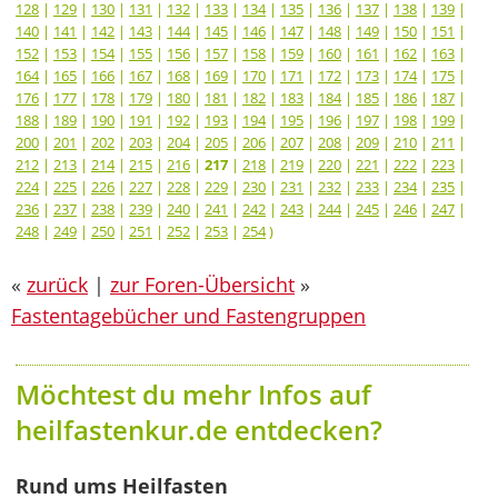
128
|
129
|
130
|
131
|
132
|
133
|
134
|
135
|
136
|
137
|
138
|
139
|
140
|
141
|
142
|
143
|
144
|
145
|
146
|
147
|
148
|
149
|
150
|
151
|
152
|
153
|
154
|
155
|
156
|
157
|
158
|
159
|
160
|
161
|
162
|
163
|
164
|
165
|
166
|
167
|
168
|
169
|
170
|
171
|
172
|
173
|
174
|
175
|
176
|
177
|
178
|
179
|
180
|
181
|
182
|
183
|
184
|
185
|
186
|
187
|
188
|
189
|
190
|
191
|
192
|
193
|
194
|
195
|
196
|
197
|
198
|
199
|
200
|
201
|
202
|
203
|
204
|
205
|
206
|
207
|
208
|
209
|
210
|
211
|
212
|
213
|
214
|
215
|
216
|
217
|
218
|
219
|
220
|
221
|
222
|
223
|
224
|
225
|
226
|
227
|
228
|
229
|
230
|
231
|
232
|
233
|
234
|
235
|
236
|
237
|
238
|
239
|
240
|
241
|
242
|
243
|
244
|
245
|
246
|
247
|
248
|
249
|
250
|
251
|
252
|
253
|
254
)
«
zurück
|
zur Foren-Übersicht
»
Fastentagebücher und Fastengruppen
Möchtest du mehr Infos auf
heilfastenkur.de entdecken?
Rund ums Heilfasten