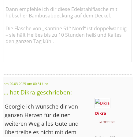
Dann empfehle ich dir diese Edelstahlflasche mit
hübscher Bambusabdeckung auf dem Deckel.
Die Flasche von „Kantine 51° Nord“ ist doppelwandig
– sie hält Heißes bis zu 10 Stunden heiß und Kaltes
den ganzen Tag kühl.
am 20.03.2025 um 00:31 Uhr
... hat Dikra geschrieben:
Georgie ich wünsche dir von
Dikra
ganzen Herzen für deinen
weiteren Weg alles Gute und
... ist OFFLINE
übertreibe es nicht mit dem