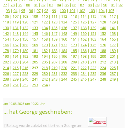
77
|
78
|
79
|
80
|
81
|
82
|
83
|
84
|
85
|
86
|
87
|
88
|
89
|
90
|
91
|
92
|
93
|
94
|
95
|
96
|
97
|
98
|
99
|
100
|
101
|
102
|
103
|
104
|
105
|
106
|
107
|
108
|
109
|
110
|
111
|
112
|
113
|
114
|
115
|
116
|
117
|
118
|
119
|
120
|
121
|
122
|
123
|
124
|
125
|
126
|
127
|
128
|
129
|
130
|
131
|
132
|
133
|
134
|
135
|
136
|
137
|
138
|
139
|
140
|
141
|
142
|
143
|
144
|
145
|
146
|
147
|
148
|
149
|
150
|
151
|
152
|
153
|
154
|
155
|
156
|
157
|
158
|
159
|
160
|
161
|
162
|
163
|
164
|
165
|
166
|
167
|
168
|
169
|
170
|
171
|
172
|
173
|
174
|
175
|
176
|
177
|
178
|
179
|
180
|
181
|
182
|
183
|
184
|
185
|
186
|
187
|
188
|
189
|
190
|
191
|
192
|
193
|
194
|
195
|
196
|
197
|
198
|
199
|
200
|
201
|
202
|
203
|
204
|
205
|
206
|
207
|
208
|
209
|
210
|
211
|
212
|
213
|
214
|
215
|
216
|
217
|
218
|
219
|
220
|
221
|
222
|
223
|
224
|
225
|
226
|
227
|
228
|
229
|
230
|
231
|
232
|
233
|
234
|
235
|
236
|
237
|
238
|
239
|
240
|
241
|
242
|
243
|
244
|
245
|
246
|
247
|
248
|
249
|
250
|
251
|
252
|
253
|
254
)
am 19.03.2025 um 19:22 Uhr
... hat George geschrieben:
[ Beitrag wurde zuletzt editiert von George am