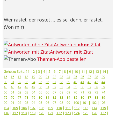
Wer rastet, der rostet ... es sei denn, er fastet.
(Von mir)
Antworten
ohne
Zitat
Antworten
mit
Zitat
Themen-Abo bestellen
Gehe zu Seite: (
1
|
2
|
3
|
4
|
5
|
6
|
7
|
8
|
9
|
10
|
11
|
12
|
13
|
14
|
15
|
16
|
17
|
18
|
19
|
20
|
21
|
22
|
23
|
24
|
25
|
26
|
27
|
28
|
29
|
30
|
31
|
32
|
33
|
34
|
35
|
36
|
37
|
38
|
39
|
40
|
41
|
42
|
43
|
44
|
45
|
46
|
47
|
48
|
49
|
50
|
51
|
52
|
53
|
54
|
55
|
56
|
57
|
58
|
59
|
60
|
61
|
62
|
63
|
64
|
65
|
66
|
67
|
68
|
69
|
70
|
71
|
72
|
73
|
74
|
75
|
76
|
77
|
78
|
79
|
80
|
81
|
82
|
83
|
84
|
85
|
86
|
87
|
88
|
89
|
90
|
91
|
92
|
93
|
94
|
95
|
96
|
97
|
98
|
99
|
100
|
101
|
102
|
103
|
104
|
105
|
106
|
107
|
108
|
109
|
110
|
111
|
112
|
113
|
114
|
115
|
116
|
117
|
118
|
119
|
120
|
121
|
122
|
123
|
124
|
125
|
126
|
127
|