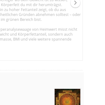
l Körperfett du mit dir herumträgst.
n zu hoher Fettanteil zeigt, ob du aus
heitlichen Gründen abnehmen solltest – oder
 im grünen Bereich bist.
rperanalysewaage von Heimwert misst nicht
wicht und Körperfettanteil, sondern auch
masse, BMI und viele weitere spannende