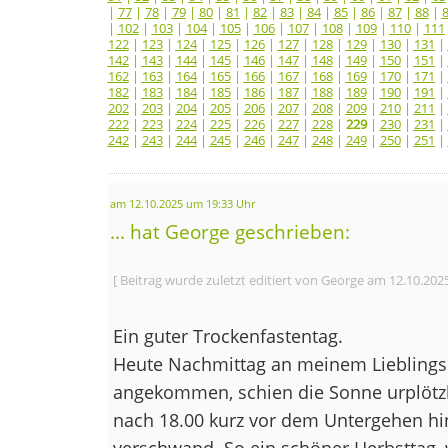
|
77
|
78
|
79
|
80
|
81
|
82
|
83
|
84
|
85
|
86
|
87
|
88
|
|
102
|
103
|
104
|
105
|
106
|
107
|
108
|
109
|
110
|
111
122
|
123
|
124
|
125
|
126
|
127
|
128
|
129
|
130
|
131
|
142
|
143
|
144
|
145
|
146
|
147
|
148
|
149
|
150
|
151
|
162
|
163
|
164
|
165
|
166
|
167
|
168
|
169
|
170
|
171
|
182
|
183
|
184
|
185
|
186
|
187
|
188
|
189
|
190
|
191
|
202
|
203
|
204
|
205
|
206
|
207
|
208
|
209
|
210
|
211
|
222
|
223
|
224
|
225
|
226
|
227
|
228
|
229
|
230
|
231
|
242
|
243
|
244
|
245
|
246
|
247
|
248
|
249
|
250
|
251
|
am 12.10.2025 um 19:33 Uhr
... hat George geschrieben:
[ Beitrag wurde zuletzt editiert von George am 12.10.202
Ein guter Trockenfastentag.
Heute Nachmittag an meinem Lieblings
angekommen, schien die Sonne urplötzli
nach 18.00 kurz vor dem Untergehen h
verschwand. So ein schöner Herbsttag,