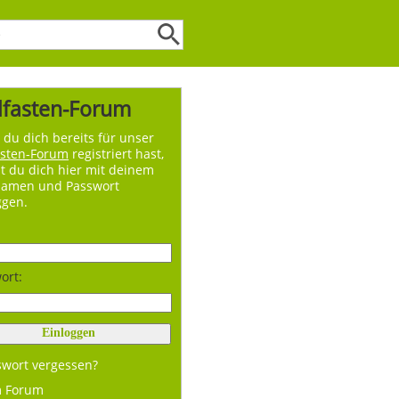
lfasten-Forum
du dich bereits für unser
asten-Forum
registriert hast,
t du dich hier mit deinem
namen und Passwort
ggen.
ort:
swort vergessen?
m Forum