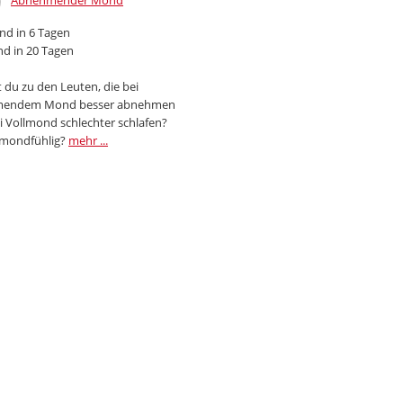
Abnehmender Mond
d in 6 Tagen
d in 20 Tagen
 du zu den Leuten, die bei
endem Mond besser abnehmen
i Vollmond schlechter schlafen?
 mondfühlig?
mehr ...