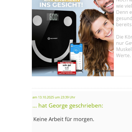
wie vie
Denn ei
gesund
bereits
Die Kö
nur Ge
Muskel
Werte.
am 13.10.2025 um 23:39 Uhr
... hat George geschrieben:
Keine Arbeit für morgen.