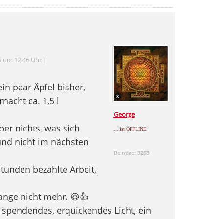
5 um 12:46 Uhr ]
ein paar Äpfel bisher,
nacht ca. 1,5 l
George
ber nichts, was sich
... ist OFFLINE
nd nicht im nächsten
Beiträge:
3263
tunden bezahlte Arbeit,
lange nicht mehr. 😆👍
spendendes, erquickendes Licht, ein