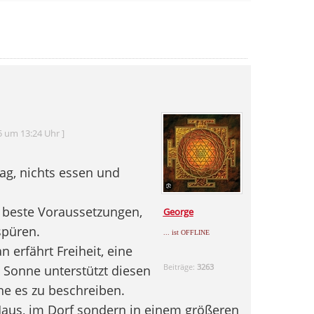
5 um 13:24 Uhr ]
ag, nichts essen und
 beste Voraussetzungen,
George
spüren.
... ist OFFLINE
 erfährt Freiheit, eine
Beiträge:
3263
e Sonne unterstützt diesen
he es zu beschreiben.
 Haus, im Dorf sondern in einem größeren