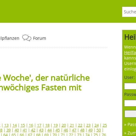
Hei
ilpflanzen
Forum
Wenn 
Heilf
kanns
User
einlo
 Woche', der natürliche
User:
nwöchiges Fasten mit
Passw
» Pas
2
|
13
|
14
|
15
|
16
|
17
|
18
|
19
|
20
|
21
|
22
|
23
|
24
|
25
38
|
39
|
40
|
41
|
42
|
43
|
44
|
45
|
46
|
47
|
48
|
49
|
50
|
» Zu
|
64
|
65
|
66
|
67
|
68
|
69
|
70
|
71
|
72
|
73
|
74
|
75
|
76