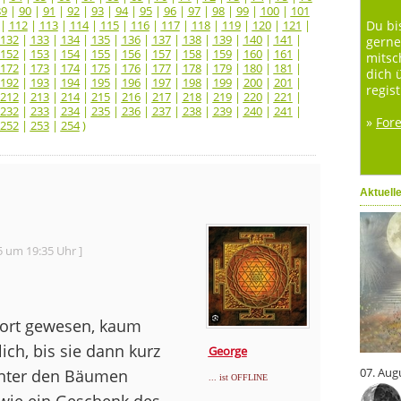
89
|
90
|
91
|
92
|
93
|
94
|
95
|
96
|
97
|
98
|
99
|
100
|
101
|
112
|
113
|
114
|
115
|
116
|
117
|
118
|
119
|
120
|
121
|
Du bi
132
|
133
|
134
|
135
|
136
|
137
|
138
|
139
|
140
|
141
|
gerne
152
|
153
|
154
|
155
|
156
|
157
|
158
|
159
|
160
|
161
|
mitsc
172
|
173
|
174
|
175
|
176
|
177
|
178
|
179
|
180
|
181
|
dich 
192
|
193
|
194
|
195
|
196
|
197
|
198
|
199
|
200
|
201
|
regist
212
|
213
|
214
|
215
|
216
|
217
|
218
|
219
|
220
|
221
|
232
|
233
|
234
|
235
|
236
|
237
|
238
|
239
|
240
|
241
|
»
For
252
|
253
|
254
)
Aktuell
5 um 19:35 Uhr ]
ort gewesen, kaum
ch, bis sie dann kurz
George
07. Aug
inter den Bäumen
... ist OFFLINE
 wie ein Geschenk des