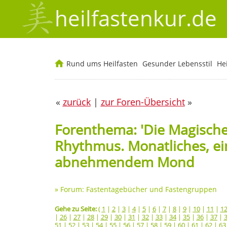
heilfastenkur.de
Rund ums Heilfasten
Gesunder Lebensstil
He
«
zurück
|
zur Foren-Übersicht
»
Forenthema: 'Die Magische
Rhythmus. Monatliches, ei
abnehmendem Mond
»
Forum: Fastentagebücher und Fastengruppen
Gehe zu Seite:
(
1
|
2
|
3
|
4
|
5
|
6
|
7
|
8
|
9
|
10
|
11
|
1
|
26
|
27
|
28
|
29
|
30
|
31
|
32
|
33
|
34
|
35
|
36
|
37
|
51
|
52
|
53
|
54
|
55
|
56
|
57
|
58
|
59
|
60
|
61
|
62
|
63