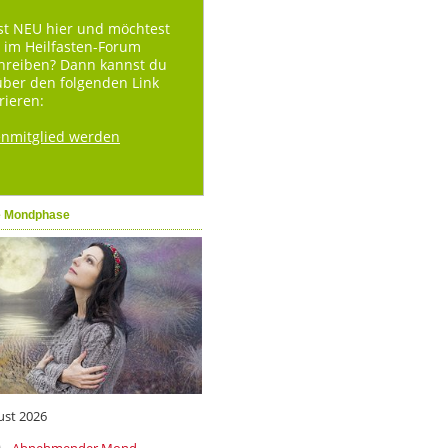
st NEU hier und möchtest
 im Heilfasten-Forum
hreiben? Dann kannst du
über den folgenden Link
rieren:
enmitglied werden
e Mondphase
ust 2026