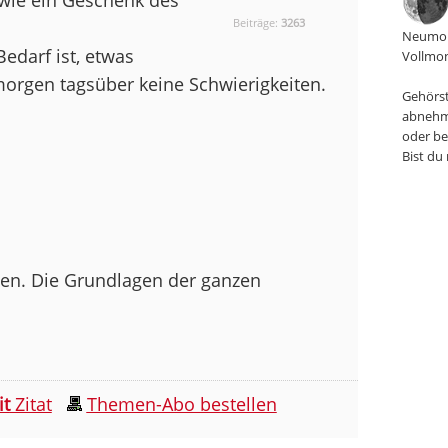
Beiträge:
3263
Neumon
edarf ist, etwas
Vollmon
morgen tagsüber keine Schwierigkeiten.
Gehörst
abnehm
oder be
Bist du
egen. Die Grundlagen der ganzen
it
Zitat
Themen-Abo bestellen