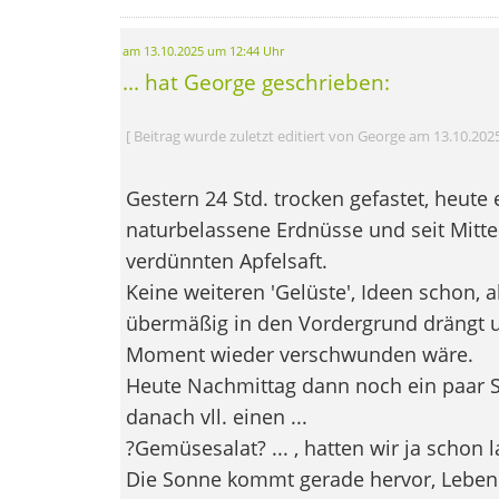
am 13.10.2025 um 12:44 Uhr
... hat George geschrieben:
[ Beitrag wurde zuletzt editiert von George am 13.10.202
Gestern 24 Std. trocken gefastet, heute 
naturbelassene Erdnüsse und seit Mitter
verdünnten Apfelsaft.
Keine weiteren 'Gelüste', Ideen schon, a
übermäßig in den Vordergrund drängt u
Moment wieder verschwunden wäre.
Heute Nachmittag dann noch ein paar S
danach vll. einen ...
?Gemüsesalat? ... , hatten wir ja schon 
Die Sonne kommt gerade hervor, Leben 