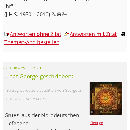
ihr"
(J.H.S. 1950 – 2010) 🦢🪷🦢
Antworten
ohne
Zitat
Antworten
mit
Zitat
Themen-Abo bestellen
am 30.10.2025 um 12:36 Uhr
... hat George geschrieben:
[ Beitrag wurde zuletzt editiert von George am
30.10.2025 um 12:38 Uhr ]
Gruezi aus der Norddeutschen
Tiefebene!
George