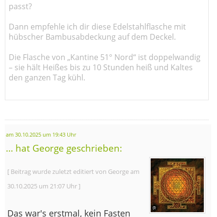
passt?
Dann empfehle ich dir diese Edelstahlflasche mit
hübscher Bambusabdeckung auf dem Deckel.
Die Flasche von „Kantine 51° Nord“ ist doppelwandig
– sie hält Heißes bis zu 10 Stunden heiß und Kaltes
den ganzen Tag kühl.
am 30.10.2025 um 19:43 Uhr
... hat George geschrieben:
[ Beitrag wurde zuletzt editiert von George am
30.10.2025 um 21:07 Uhr ]
Das war's erstmal, kein Fasten