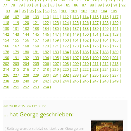
77
|
78
|
79
|
80
|
81
|
82
|
83
|
84
|
85
|
86
|
87
|
88
|
89
|
90
|
91
|
92
|
93
|
94
|
95
|
96
|
97
|
98
|
99
|
100
|
101
|
102
|
103
|
104
|
105
|
106
|
107
|
108
|
109
|
110
|
111
|
112
|
113
|
114
|
115
|
116
|
117
|
118
|
119
|
120
|
121
|
122
|
123
|
124
|
125
|
126
|
127
|
128
|
129
|
130
|
131
|
132
|
133
|
134
|
135
|
136
|
137
|
138
|
139
|
140
|
141
|
142
|
143
|
144
|
145
|
146
|
147
|
148
|
149
|
150
|
151
|
152
|
153
|
154
|
155
|
156
|
157
|
158
|
159
|
160
|
161
|
162
|
163
|
164
|
165
|
166
|
167
|
168
|
169
|
170
|
171
|
172
|
173
|
174
|
175
|
176
|
177
|
178
|
179
|
180
|
181
|
182
|
183
|
184
|
185
|
186
|
187
|
188
|
189
|
190
|
191
|
192
|
193
|
194
|
195
|
196
|
197
|
198
|
199
|
200
|
201
|
202
|
203
|
204
|
205
|
206
|
207
|
208
|
209
|
210
|
211
|
212
|
213
|
214
|
215
|
216
|
217
|
218
|
219
|
220
|
221
|
222
|
223
|
224
|
225
|
226
|
227
|
228
|
229
|
230
|
231
|
232
|
233
|
234
|
235
|
236
|
237
|
238
|
239
|
240
|
241
|
242
|
243
|
244
|
245
|
246
|
247
|
248
|
249
|
250
|
251
|
252
|
253
|
254
)
am 29.10.2025 um 11:13 Uhr
... hat George geschrieben:
[ Beitrag wurde zuletzt editiert von George am