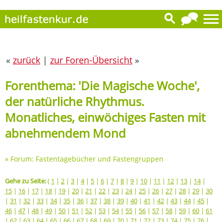
«
zurück
|
zur Foren-Übersicht
»
Forenthema: 'Die Magische Woche',
der natürliche Rhythmus.
Monatliches, einwöchiges Fasten mit
abnehmendem Mond
»
Forum: Fastentagebücher und Fastengruppen
Gehe zu Seite:
(
1
|
2
|
3
|
4
|
5
|
6
|
7
|
8
|
9
|
10
|
11
|
12
|
13
|
14
|
15
|
16
|
17
|
18
|
19
|
20
|
21
|
22
|
23
|
24
|
25
|
26
|
27
|
28
|
29
|
30
|
31
|
32
|
33
|
34
|
35
|
36
|
37
|
38
|
39
|
40
|
41
|
42
|
43
|
44
|
45
|
46
|
47
|
48
|
49
|
50
|
51
|
52
|
53
|
54
|
55
|
56
|
57
|
58
|
59
|
60
|
61
|
62
|
63
|
64
|
65
|
66
|
67
|
68
|
69
|
70
|
71
|
72
|
73
|
74
|
75
|
76
|