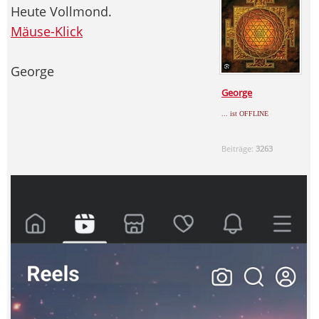
Heute Vollmond.
Mäuse-Klick
George
George
... ist OFFLINE
Beiträge:
3263