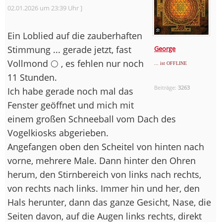
02.01.2026 um 23:39 Uhr ]
Ein Loblied auf die zauberhaften
Stimmung ... gerade jetzt, fast
George
Vollmond 🌕 , es fehlen nur noch
... ist OFFLINE
11 Stunden.
Beiträge:
3263
Ich habe gerade noch mal das
Fenster geöffnet und mich mit
einem großen Schneeball vom Dach des
Vogelkiosks abgerieben.
Angefangen oben den Scheitel von hinten nach
vorne, mehrere Male. Dann hinter den Ohren
herum, den Stirnbereich von links nach rechts,
von rechts nach links. Immer hin und her, den
Hals herunter, dann das ganze Gesicht, Nase, die
Seiten davon, auf die Augen links rechts, direkt