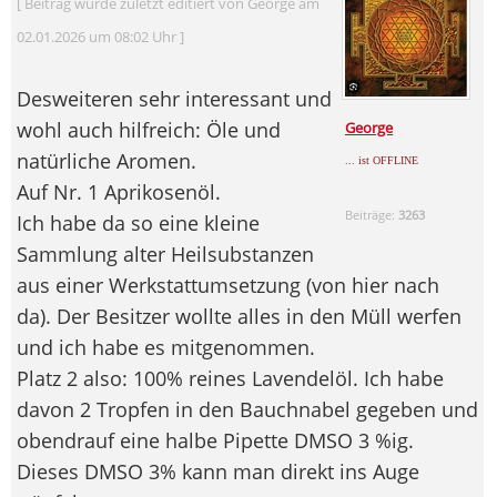
[ Beitrag wurde zuletzt editiert von George am
02.01.2026 um 08:02 Uhr ]
Desweiteren sehr interessant und
wohl auch hilfreich: Öle und
George
natürliche Aromen.
... ist OFFLINE
Auf Nr. 1 Aprikosenöl.
Beiträge:
3263
Ich habe da so eine kleine
Sammlung alter Heilsubstanzen
aus einer Werkstattumsetzung (von hier nach
da). Der Besitzer wollte alles in den Müll werfen
und ich habe es mitgenommen.
Platz 2 also: 100% reines Lavendelöl. Ich habe
davon 2 Tropfen in den Bauchnabel gegeben und
obendrauf eine halbe Pipette DMSO 3 %ig.
Dieses DMSO 3% kann man direkt ins Auge