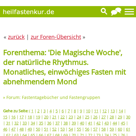
«
zurück
|
zur Foren-Übersicht
»
Forenthema: 'Die Magische Woche',
der natürliche Rhythmus.
Monatliches, einwöchiges Fasten mit
abnehmendem Mond
»
Forum: Fastentagebücher und Fastengruppen
Gehe zu Seite:
(
1
|
2
|
3
|
4
|
5
|
6
|
7
|
8
|
9
|
10
|
11
|
12
|
13
|
14
|
15
|
16
|
17
|
18
|
19
|
20
|
21
|
22
|
23
|
24
|
25
|
26
|
27
|
28
|
29
|
30
|
31
|
32
|
33
|
34
|
35
|
36
|
37
|
38
|
39
|
40
|
41
|
42
|
43
|
44
|
45
|
46
|
47
|
48
|
49
|
50
|
51
|
52
|
53
|
54
|
55
|
56
|
57
|
58
|
59
|
60
|
61
|
62
|
63
|
64
|
65
|
66
|
67
|
68
|
69
|
70
|
71
|
72
|
73
|
74
|
75
|
76
|