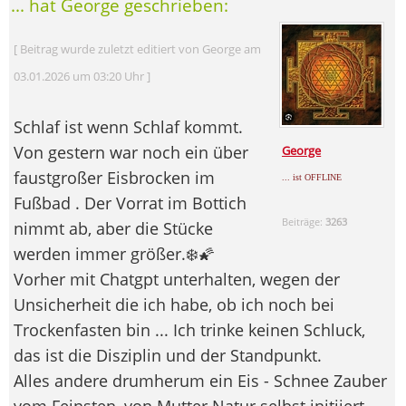
... hat George geschrieben:
[ Beitrag wurde zuletzt editiert von George am
03.01.2026 um 03:20 Uhr ]
Schlaf ist wenn Schlaf kommt.
Von gestern war noch ein über
George
faustgroßer Eisbrocken im
... ist OFFLINE
Fußbad . Der Vorrat im Bottich
Beiträge:
3263
nimmt ab, aber die Stücke
werden immer größer.❄️🌠
Vorher mit Chatgpt unterhalten, wegen der
Unsicherheit die ich habe, ob ich noch bei
Trockenfasten bin ... Ich trinke keinen Schluck,
das ist die Disziplin und der Standpunkt.
Alles andere drumherum ein Eis - Schnee Zauber
vom Feinsten, von Mutter Natur selbst initiiert.