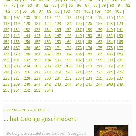
77
|
78
|
79
|
80
|
81
|
82
|
83
|
84
|
85
|
86
|
87
|
88
|
89
|
90
|
91
|
92
|
93
|
94
|
95
|
96
|
97
|
98
|
99
|
100
|
101
|
102
|
103
|
104
|
105
|
106
|
107
|
108
|
109
|
110
|
111
|
112
|
113
|
114
|
115
|
116
|
117
|
118
|
119
|
120
|
121
|
122
|
123
|
124
|
125
|
126
|
127
|
128
|
129
|
130
|
131
|
132
|
133
|
134
|
135
|
136
|
137
|
138
|
139
|
140
|
141
|
142
|
143
|
144
|
145
|
146
|
147
|
148
|
149
|
150
|
151
|
152
|
153
|
154
|
155
|
156
|
157
|
158
|
159
|
160
|
161
|
162
|
163
|
164
|
165
|
166
|
167
|
168
|
169
|
170
|
171
|
172
|
173
|
174
|
175
|
176
|
177
|
178
|
179
|
180
|
181
|
182
|
183
|
184
|
185
|
186
|
187
|
188
|
189
|
190
|
191
|
192
|
193
|
194
|
195
|
196
|
197
|
198
|
199
|
200
|
201
|
202
|
203
|
204
|
205
|
206
|
207
|
208
|
209
|
210
|
211
|
212
|
213
|
214
|
215
|
216
|
217
|
218
|
219
|
220
|
221
|
222
|
223
|
224
|
225
|
226
|
227
|
228
|
229
|
230
|
231
|
232
|
233
|
234
|
235
|
236
|
237
|
238
|
239
|
240
|
241
|
242
|
243
|
244
|
245
|
246
|
247
|
248
|
249
|
250
|
251
|
252
|
253
|
254
)
am 02.01.2026 um 07:13 Uhr
... hat George geschrieben:
[ Beitrag wurde zuletzt editiert von George am