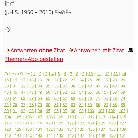
ihr"
(J.H.S. 1950 – 2010) 🦢🪷🦢
💨
Antworten
ohne
Zitat
Antworten
mit
Zitat
Themen-Abo bestellen
Gehe zu Seite: (
1
|
2
|
3
|
4
|
5
|
6
|
7
|
8
|
9
|
10
|
11
|
12
|
13
|
14
|
15
|
16
|
17
|
18
|
19
|
20
|
21
|
22
|
23
|
24
|
25
|
26
|
27
|
28
|
29
|
30
|
31
|
32
|
33
|
34
|
35
|
36
|
37
|
38
|
39
|
40
|
41
|
42
|
43
|
44
|
45
|
46
|
47
|
48
|
49
|
50
|
51
|
52
|
53
|
54
|
55
|
56
|
57
|
58
|
59
|
60
|
61
|
62
|
63
|
64
|
65
|
66
|
67
|
68
|
69
|
70
|
71
|
72
|
73
|
74
|
75
|
76
|
77
|
78
|
79
|
80
|
81
|
82
|
83
|
84
|
85
|
86
|
87
|
88
|
89
|
90
|
91
|
92
|
93
|
94
|
95
|
96
|
97
|
98
|
99
|
100
|
101
|
102
|
103
|
104
|
105
|
106
|
107
|
108
|
109
|
110
|
111
|
112
|
113
|
114
|
115
|
116
|
117
|
118
|
119
|
120
|
121
|
122
|
123
|
124
|
125
|
126
|
127
|
128
|
129
|
130
|
131
|
132
|
133
|
134
|
135
|
136
|
137
|
138
|
139
|
140
|
141
|
142
|
143
|
144
|
145
|
146
|
147
|
148
|
149
|
150
|
151
|