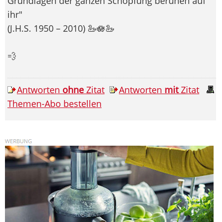
Grundlagen der ganzen Schöpfung beruhen auf
ihr"
(J.H.S. 1950 – 2010) 🦢🪷🦢
💨
Antworten
ohne
Zitat
Antworten
mit
Zitat
Themen-Abo bestellen