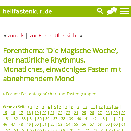
«
zurück
|
zur Foren-Übersicht
»
Forenthema: 'Die Magische Woche',
der natürliche Rhythmus.
Monatliches, einwöchiges Fasten mit
abnehmendem Mond
»
Forum: Fastentagebücher und Fastengruppen
Gehe zu Seite:
(
1
|
2
|
3
|
4
|
5
|
6
|
7
|
8
|
9
|
10
|
11
|
12
|
13
|
14
|
15
|
16
|
17
|
18
|
19
|
20
|
21
|
22
|
23
|
24
|
25
|
26
|
27
|
28
|
29
|
30
|
31
|
32
|
33
|
34
|
35
|
36
|
37
|
38
|
39
|
40
|
41
|
42
|
43
|
44
|
45
|
46
|
47
|
48
|
49
|
50
|
51
|
52
|
53
|
54
|
55
|
56
|
57
|
58
|
59
|
60
|
61
|
62
|
63
|
64
|
65
|
66
|
67
|
68
|
69
|
70
|
71
|
72
|
73
|
74
|
75
|
76
|