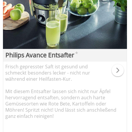
*
Philips Avance Entsafter
Frisch gepresster Saft ist gesund und
schmeckt besonders lecker - nicht nur
während einer Heilfasten-Kur.
Mit diesem Entsafter lassen sich nicht nur Äpfel
hervorragend entsaften, sondern auch harte
Gemüsesorten wie Rote Bete, Kartoffeln oder
Möhren! Spritzt nicht! Und lässt sich anschließend
ganz einfach reinigen!