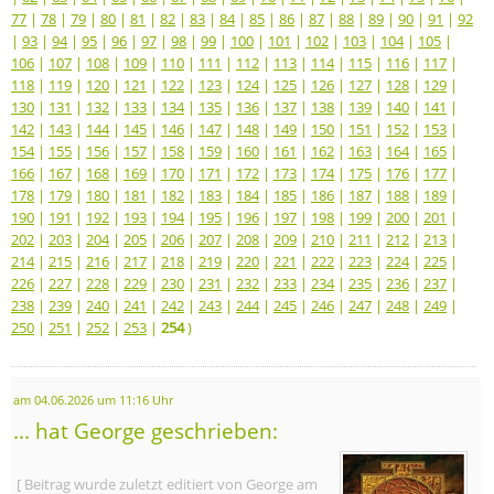
77
|
78
|
79
|
80
|
81
|
82
|
83
|
84
|
85
|
86
|
87
|
88
|
89
|
90
|
91
|
92
|
93
|
94
|
95
|
96
|
97
|
98
|
99
|
100
|
101
|
102
|
103
|
104
|
105
|
106
|
107
|
108
|
109
|
110
|
111
|
112
|
113
|
114
|
115
|
116
|
117
|
118
|
119
|
120
|
121
|
122
|
123
|
124
|
125
|
126
|
127
|
128
|
129
|
130
|
131
|
132
|
133
|
134
|
135
|
136
|
137
|
138
|
139
|
140
|
141
|
142
|
143
|
144
|
145
|
146
|
147
|
148
|
149
|
150
|
151
|
152
|
153
|
154
|
155
|
156
|
157
|
158
|
159
|
160
|
161
|
162
|
163
|
164
|
165
|
166
|
167
|
168
|
169
|
170
|
171
|
172
|
173
|
174
|
175
|
176
|
177
|
178
|
179
|
180
|
181
|
182
|
183
|
184
|
185
|
186
|
187
|
188
|
189
|
190
|
191
|
192
|
193
|
194
|
195
|
196
|
197
|
198
|
199
|
200
|
201
|
202
|
203
|
204
|
205
|
206
|
207
|
208
|
209
|
210
|
211
|
212
|
213
|
214
|
215
|
216
|
217
|
218
|
219
|
220
|
221
|
222
|
223
|
224
|
225
|
226
|
227
|
228
|
229
|
230
|
231
|
232
|
233
|
234
|
235
|
236
|
237
|
238
|
239
|
240
|
241
|
242
|
243
|
244
|
245
|
246
|
247
|
248
|
249
|
250
|
251
|
252
|
253
|
254
)
am 04.06.2026 um 11:16 Uhr
... hat George geschrieben:
[ Beitrag wurde zuletzt editiert von George am