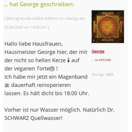
... hat George geschrieben:
[ Beitrag wurde zuletzt editiert von George am
07.08.2026 um 14:30 Uhr ]
Hallo liebe Hausfrauen,
Hausmeister George hier, der mit
George
der nicht so hellen Kerze 🕯️ auf
... ist OFFLINE
der veganen Torte🎂 !
Beiträge:
3263
Ich habe mir jetzt ein Magenband
🎀 dauerhaft reinoperieren
lassen. Es hält dicht bis 18:00 Uhr.
Vorher ist nur Wasser möglich. Natürlich Dr.
SCHWARZ Quellwasser!