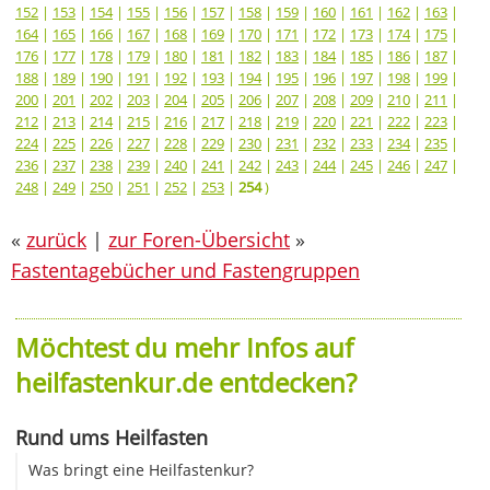
152
|
153
|
154
|
155
|
156
|
157
|
158
|
159
|
160
|
161
|
162
|
163
|
164
|
165
|
166
|
167
|
168
|
169
|
170
|
171
|
172
|
173
|
174
|
175
|
176
|
177
|
178
|
179
|
180
|
181
|
182
|
183
|
184
|
185
|
186
|
187
|
188
|
189
|
190
|
191
|
192
|
193
|
194
|
195
|
196
|
197
|
198
|
199
|
200
|
201
|
202
|
203
|
204
|
205
|
206
|
207
|
208
|
209
|
210
|
211
|
212
|
213
|
214
|
215
|
216
|
217
|
218
|
219
|
220
|
221
|
222
|
223
|
224
|
225
|
226
|
227
|
228
|
229
|
230
|
231
|
232
|
233
|
234
|
235
|
236
|
237
|
238
|
239
|
240
|
241
|
242
|
243
|
244
|
245
|
246
|
247
|
248
|
249
|
250
|
251
|
252
|
253
|
254
)
«
zurück
|
zur Foren-Übersicht
»
Fastentagebücher und Fastengruppen
Möchtest du mehr Infos auf
heilfastenkur.de entdecken?
Rund ums Heilfasten
Was bringt eine Heilfastenkur?