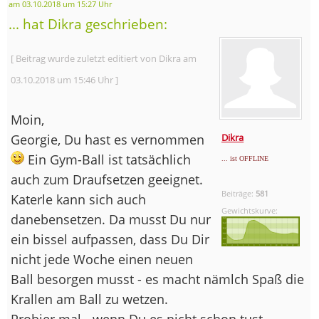
am 03.10.2018 um 15:27 Uhr
... hat Dikra geschrieben:
[ Beitrag wurde zuletzt editiert von Dikra am
03.10.2018 um 15:46 Uhr ]
Moin,
Georgie, Du hast es vernommen
Dikra
Ein Gym-Ball ist tatsächlich
... ist OFFLINE
auch zum Draufsetzen geeignet.
Beiträge:
581
Katerle kann sich auch
Gewichtskurve:
danebensetzen. Da musst Du nur
ein bissel aufpassen, dass Du Dir
nicht jede Woche einen neuen
Ball besorgen musst - es macht nämlch Spaß die
Krallen am Ball zu wetzen.
Probier mal - wenn Du es nicht schon tust-