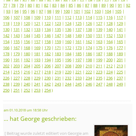
77
|
78
|
79
|
80
|
81
|
82
|
83
|
84
|
85
|
86
|
87
|
88
|
89
|
90
|
91
|
92
|
93
|
94
|
95
|
96
|
97
|
98
|
99
|
100
|
101
|
102
|
103
|
104
|
105
|
106
|
107
|
108
|
109
|
110
|
111
|
112
|
113
|
114
|
115
|
116
|
117
|
118
|
119
|
120
|
121
|
122
|
123
|
124
|
125
|
126
|
127
|
128
|
129
|
130
|
131
|
132
|
133
|
134
|
135
|
136
|
137
|
138
|
139
|
140
|
141
|
142
|
143
|
144
|
145
|
146
|
147
|
148
|
149
|
150
|
151
|
152
|
153
|
154
|
155
|
156
|
157
|
158
|
159
|
160
|
161
|
162
|
163
|
164
|
165
|
166
|
167
|
168
|
169
|
170
|
171
|
172
|
173
|
174
|
175
|
176
|
177
|
178
|
179
|
180
|
181
|
182
|
183
|
184
|
185
|
186
|
187
|
188
|
189
|
190
|
191
|
192
|
193
|
194
|
195
|
196
|
197
|
198
|
199
|
200
|
201
|
202
|
203
|
204
|
205
|
206
|
207
|
208
|
209
|
210
|
211
|
212
|
213
|
214
|
215
|
216
|
217
|
218
|
219
|
220
|
221
|
222
|
223
|
224
|
225
|
226
|
227
|
228
|
229
|
230
|
231
|
232
|
233
|
234
|
235
|
236
|
237
|
238
|
239
|
240
|
241
|
242
|
243
|
244
|
245
|
246
|
247
|
248
|
249
|
250
|
251
|
252
|
253
|
254
)
am 01.10.2018 um 18:58 Uhr
... hat George geschrieben:
[ Beitrag wurde zuletzt editiert von Georgie am