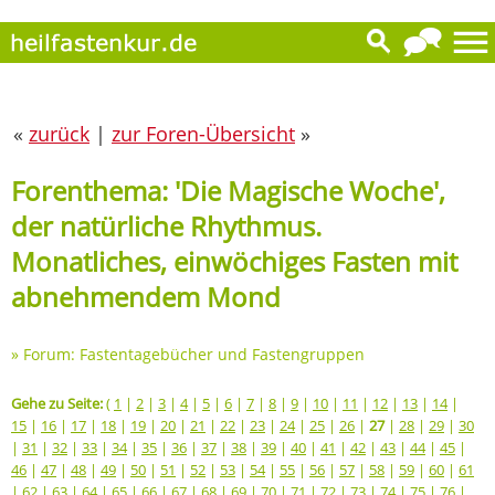
«
zurück
|
zur Foren-Übersicht
»
Forenthema: 'Die Magische Woche',
der natürliche Rhythmus.
Monatliches, einwöchiges Fasten mit
abnehmendem Mond
»
Forum: Fastentagebücher und Fastengruppen
Gehe zu Seite:
(
1
|
2
|
3
|
4
|
5
|
6
|
7
|
8
|
9
|
10
|
11
|
12
|
13
|
14
|
15
|
16
|
17
|
18
|
19
|
20
|
21
|
22
|
23
|
24
|
25
|
26
|
27
|
28
|
29
|
30
|
31
|
32
|
33
|
34
|
35
|
36
|
37
|
38
|
39
|
40
|
41
|
42
|
43
|
44
|
45
|
46
|
47
|
48
|
49
|
50
|
51
|
52
|
53
|
54
|
55
|
56
|
57
|
58
|
59
|
60
|
61
|
62
|
63
|
64
|
65
|
66
|
67
|
68
|
69
|
70
|
71
|
72
|
73
|
74
|
75
|
76
|