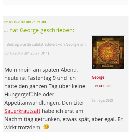
am 03.10.2018 um 23:19 Uhr
... hat George geschrieben:
[ Beitrag wurde zuletzt editiert von Georgie am
03.10.2018 um 23:27 Uhr ]
Moin moin am späten Abend,
heute ist Fastentag 9 und ich
George
hatte den ganzen Tag über keine
... ist OFFLINE
Hungergefühle oder
Beiträge:
3263
Appetitanwandlungen. Den Liter
Sauerkrautsaft
habe ich erst am
Nachmittag getrunken, etwas spät, aber egal. Er
wirkt trotzdem.