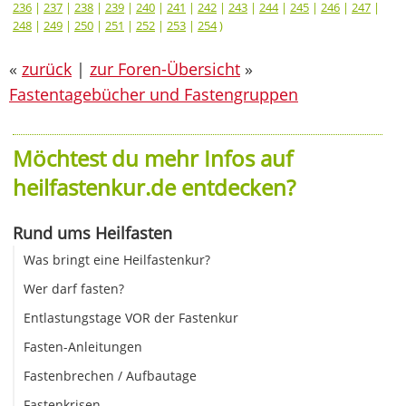
236
|
237
|
238
|
239
|
240
|
241
|
242
|
243
|
244
|
245
|
246
|
247
|
248
|
249
|
250
|
251
|
252
|
253
|
254
)
«
zurück
|
zur Foren-Übersicht
»
Fastentagebücher und Fastengruppen
Möchtest du mehr Infos auf
heilfastenkur.de entdecken?
Rund ums Heilfasten
Was bringt eine Heilfastenkur?
Wer darf fasten?
Entlastungstage VOR der Fastenkur
Fasten-Anleitungen
Fastenbrechen / Aufbautage
Fastenkrisen