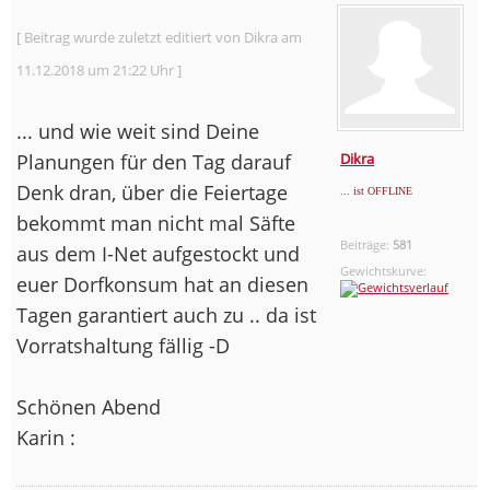
[ Beitrag wurde zuletzt editiert von Dikra am
11.12.2018 um 21:22 Uhr ]
... und wie weit sind Deine
Planungen für den Tag darauf
Dikra
Denk dran, über die Feiertage
... ist OFFLINE
bekommt man nicht mal Säfte
Beiträge:
581
aus dem I-Net aufgestockt und
Gewichtskurve:
euer Dorfkonsum hat an diesen
Tagen garantiert auch zu .. da ist
Vorratshaltung fällig -D
Schönen Abend
Karin :