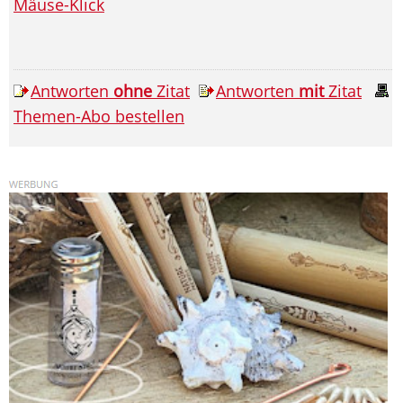
Mäuse-Klick
Antworten
ohne
Zitat
Antworten
mit
Zitat
Themen-Abo bestellen