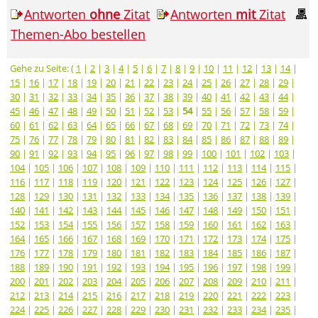
Antworten
ohne
Zitat
Antworten
mit
Zitat
Themen-Abo bestellen
Gehe zu Seite: (
1
|
2
|
3
|
4
|
5
|
6
|
7
|
8
|
9
|
10
|
11
|
12
|
13
|
14
|
15
|
16
|
17
|
18
|
19
|
20
|
21
|
22
|
23
|
24
|
25
|
26
|
27
|
28
|
29
|
30
|
31
|
32
|
33
|
34
|
35
|
36
|
37
|
38
|
39
|
40
|
41
|
42
|
43
|
44
|
45
|
46
|
47
|
48
|
49
|
50
|
51
|
52
|
53
|
54
|
55
|
56
|
57
|
58
|
59
|
60
|
61
|
62
|
63
|
64
|
65
|
66
|
67
|
68
|
69
|
70
|
71
|
72
|
73
|
74
|
75
|
76
|
77
|
78
|
79
|
80
|
81
|
82
|
83
|
84
|
85
|
86
|
87
|
88
|
89
|
90
|
91
|
92
|
93
|
94
|
95
|
96
|
97
|
98
|
99
|
100
|
101
|
102
|
103
|
104
|
105
|
106
|
107
|
108
|
109
|
110
|
111
|
112
|
113
|
114
|
115
|
116
|
117
|
118
|
119
|
120
|
121
|
122
|
123
|
124
|
125
|
126
|
127
|
128
|
129
|
130
|
131
|
132
|
133
|
134
|
135
|
136
|
137
|
138
|
139
|
140
|
141
|
142
|
143
|
144
|
145
|
146
|
147
|
148
|
149
|
150
|
151
|
152
|
153
|
154
|
155
|
156
|
157
|
158
|
159
|
160
|
161
|
162
|
163
|
164
|
165
|
166
|
167
|
168
|
169
|
170
|
171
|
172
|
173
|
174
|
175
|
176
|
177
|
178
|
179
|
180
|
181
|
182
|
183
|
184
|
185
|
186
|
187
|
188
|
189
|
190
|
191
|
192
|
193
|
194
|
195
|
196
|
197
|
198
|
199
|
200
|
201
|
202
|
203
|
204
|
205
|
206
|
207
|
208
|
209
|
210
|
211
|
212
|
213
|
214
|
215
|
216
|
217
|
218
|
219
|
220
|
221
|
222
|
223
|
224
|
225
|
226
|
227
|
228
|
229
|
230
|
231
|
232
|
233
|
234
|
235
|