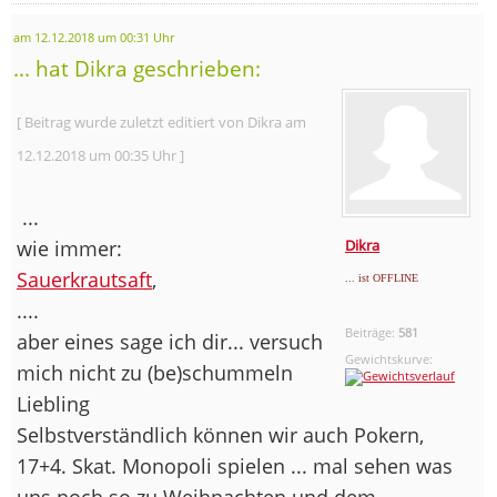
am 12.12.2018 um 00:31 Uhr
... hat Dikra geschrieben:
[ Beitrag wurde zuletzt editiert von Dikra am
12.12.2018 um 00:35 Uhr ]
...
wie immer:
Dikra
Sauerkrautsaft
,
... ist OFFLINE
....
Beiträge:
581
aber eines sage ich dir... versuch
Gewichtskurve:
mich nicht zu (be)schummeln
Liebling
Selbstverständlich können wir auch Pokern,
17+4. Skat. Monopoli spielen ... mal sehen was
uns noch so zu Weihnachten und dem