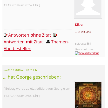
11.12.2018 um 20:59 Uhr ]
Dikra
... ist OFFLINE
Antworten
ohne
Zitat
Antworten
mit
Zitat
Themen-
Beiträge:
581
Abo bestellen
Gewichtskurve:
am 09.12.2018 um 20:51 Uhr
... hat George geschrieben:
[ Beitrag wurde zuletzt editiert von Georgie am
11.12.2018 um 06:02 Uhr ]