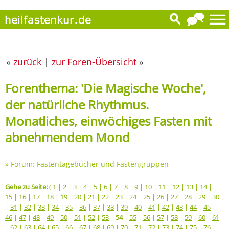
«
zurück
|
zur Foren-Übersicht
»
Forenthema: 'Die Magische Woche',
der natürliche Rhythmus.
Monatliches, einwöchiges Fasten mit
abnehmendem Mond
»
Forum: Fastentagebücher und Fastengruppen
Gehe zu Seite:
(
1
|
2
|
3
|
4
|
5
|
6
|
7
|
8
|
9
|
10
|
11
|
12
|
13
|
14
|
15
|
16
|
17
|
18
|
19
|
20
|
21
|
22
|
23
|
24
|
25
|
26
|
27
|
28
|
29
|
30
|
31
|
32
|
33
|
34
|
35
|
36
|
37
|
38
|
39
|
40
|
41
|
42
|
43
|
44
|
45
|
46
|
47
|
48
|
49
|
50
|
51
|
52
|
53
|
54
|
55
|
56
|
57
|
58
|
59
|
60
|
61
|
62
|
63
|
64
|
65
|
66
|
67
|
68
|
69
|
70
|
71
|
72
|
73
|
74
|
75
|
76
|