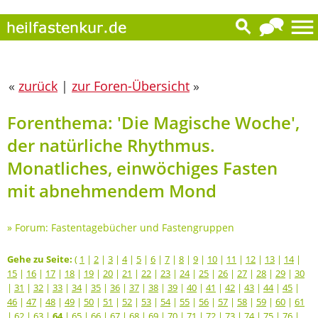
«
zurück
|
zur Foren-Übersicht
»
Forenthema: 'Die Magische Woche',
der natürliche Rhythmus.
Monatliches, einwöchiges Fasten
mit abnehmendem Mond
»
Forum: Fastentagebücher und Fastengruppen
Gehe zu Seite:
(
1
|
2
|
3
|
4
|
5
|
6
|
7
|
8
|
9
|
10
|
11
|
12
|
13
|
14
|
15
|
16
|
17
|
18
|
19
|
20
|
21
|
22
|
23
|
24
|
25
|
26
|
27
|
28
|
29
|
30
|
31
|
32
|
33
|
34
|
35
|
36
|
37
|
38
|
39
|
40
|
41
|
42
|
43
|
44
|
45
|
46
|
47
|
48
|
49
|
50
|
51
|
52
|
53
|
54
|
55
|
56
|
57
|
58
|
59
|
60
|
61
|
62
|
63
|
64
|
65
|
66
|
67
|
68
|
69
|
70
|
71
|
72
|
73
|
74
|
75
|
76
|