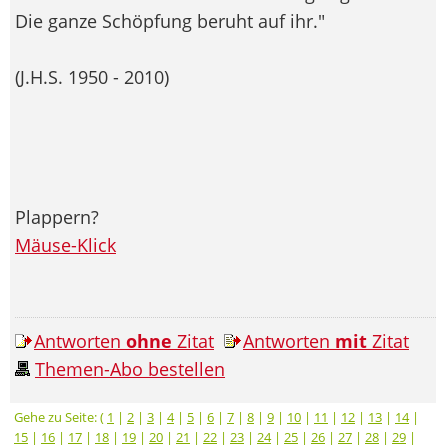
Die ganze Schöpfung beruht auf ihr."
(J.H.S. 1950 - 2010)
Plappern?
Mäuse-Klick
Antworten
ohne
Zitat
Antworten
mit
Zitat
Themen-Abo bestellen
Gehe zu Seite: (
1
|
2
|
3
|
4
|
5
|
6
|
7
|
8
|
9
|
10
|
11
|
12
|
13
|
14
|
15
|
16
|
17
|
18
|
19
|
20
|
21
|
22
|
23
|
24
|
25
|
26
|
27
|
28
|
29
|