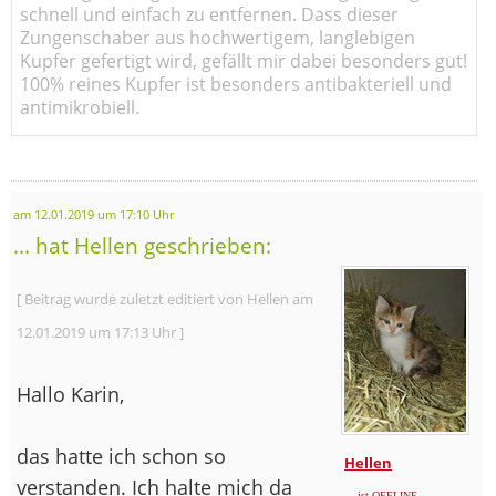
schnell und einfach zu entfernen. Dass dieser
Zungenschaber aus hochwertigem, langlebigen
Kupfer gefertigt wird, gefällt mir dabei besonders gut!
100% reines Kupfer ist besonders antibakteriell und
antimikrobiell.
am 12.01.2019 um 17:10 Uhr
... hat Hellen geschrieben:
[ Beitrag wurde zuletzt editiert von Hellen am
12.01.2019 um 17:13 Uhr ]
Hallo Karin,
das hatte ich schon so
Hellen
verstanden. Ich halte mich da
... ist OFFLINE