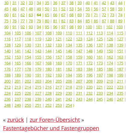
30
|
31
|
32
|
33
|
34
|
35
|
36
|
37
|
38
|
39
|
40
|
41
|
42
|
43
|
44
|
45
|
46
|
47
|
48
|
49
|
50
|
51
|
52
|
53
|
54
|
55
|
56
|
57
|
58
|
59
|
60
|
61
|
62
|
63
|
64
|
65
|
66
|
67
|
68
|
69
|
70
|
71
|
72
|
73
|
74
|
75
|
76
|
77
|
78
|
79
|
80
|
81
|
82
|
83
|
84
|
85
|
86
|
87
|
88
|
89
|
90
|
91
|
92
|
93
|
94
|
95
|
96
|
97
|
98
|
99
|
100
|
101
|
102
|
103
|
104
|
105
|
106
|
107
|
108
|
109
|
110
|
111
|
112
|
113
|
114
|
115
|
116
|
117
|
118
|
119
|
120
|
121
|
122
|
123
|
124
|
125
|
126
|
127
|
128
|
129
|
130
|
131
|
132
|
133
|
134
|
135
|
136
|
137
|
138
|
139
|
140
|
141
|
142
|
143
|
144
|
145
|
146
|
147
|
148
|
149
|
150
|
151
|
152
|
153
|
154
|
155
|
156
|
157
|
158
|
159
|
160
|
161
|
162
|
163
|
164
|
165
|
166
|
167
|
168
|
169
|
170
|
171
|
172
|
173
|
174
|
175
|
176
|
177
|
178
|
179
|
180
|
181
|
182
|
183
|
184
|
185
|
186
|
187
|
188
|
189
|
190
|
191
|
192
|
193
|
194
|
195
|
196
|
197
|
198
|
199
|
200
|
201
|
202
|
203
|
204
|
205
|
206
|
207
|
208
|
209
|
210
|
211
|
212
|
213
|
214
|
215
|
216
|
217
|
218
|
219
|
220
|
221
|
222
|
223
|
224
|
225
|
226
|
227
|
228
|
229
|
230
|
231
|
232
|
233
|
234
|
235
|
236
|
237
|
238
|
239
|
240
|
241
|
242
|
243
|
244
|
245
|
246
|
247
|
248
|
249
|
250
|
251
|
252
|
253
|
254
)
«
zurück
|
zur Foren-Übersicht
»
Fastentagebücher und Fastengruppen