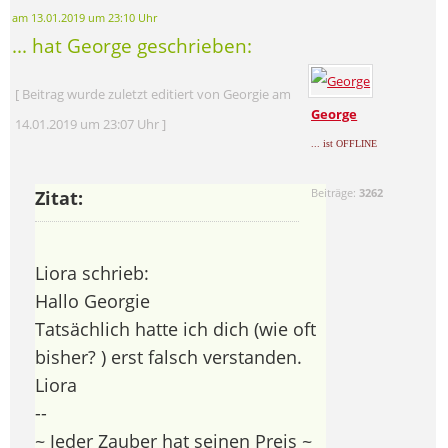
am 13.01.2019 um 23:10 Uhr
... hat George geschrieben:
[ Beitrag wurde zuletzt editiert von Georgie am
George
14.01.2019 um 23:07 Uhr ]
... ist OFFLINE
Beiträge:
3262
Zitat:
Liora schrieb:
Hallo Georgie
Tatsächlich hatte ich dich (wie oft
bisher?
) erst falsch verstanden.
Liora
--
~ Jeder Zauber hat seinen Preis ~