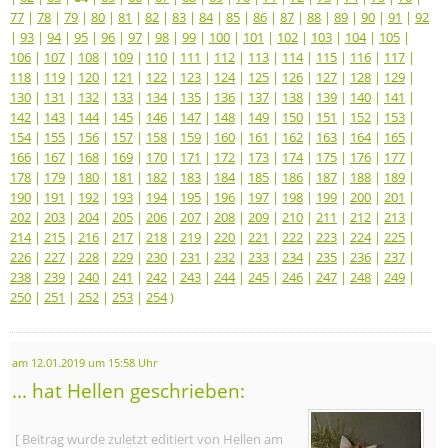
77
|
78
|
79
|
80
|
81
|
82
|
83
|
84
|
85
|
86
|
87
|
88
|
89
|
90
|
91
|
92
|
93
|
94
|
95
|
96
|
97
|
98
|
99
|
100
|
101
|
102
|
103
|
104
|
105
|
106
|
107
|
108
|
109
|
110
|
111
|
112
|
113
|
114
|
115
|
116
|
117
|
118
|
119
|
120
|
121
|
122
|
123
|
124
|
125
|
126
|
127
|
128
|
129
|
130
|
131
|
132
|
133
|
134
|
135
|
136
|
137
|
138
|
139
|
140
|
141
|
142
|
143
|
144
|
145
|
146
|
147
|
148
|
149
|
150
|
151
|
152
|
153
|
154
|
155
|
156
|
157
|
158
|
159
|
160
|
161
|
162
|
163
|
164
|
165
|
166
|
167
|
168
|
169
|
170
|
171
|
172
|
173
|
174
|
175
|
176
|
177
|
178
|
179
|
180
|
181
|
182
|
183
|
184
|
185
|
186
|
187
|
188
|
189
|
190
|
191
|
192
|
193
|
194
|
195
|
196
|
197
|
198
|
199
|
200
|
201
|
202
|
203
|
204
|
205
|
206
|
207
|
208
|
209
|
210
|
211
|
212
|
213
|
214
|
215
|
216
|
217
|
218
|
219
|
220
|
221
|
222
|
223
|
224
|
225
|
226
|
227
|
228
|
229
|
230
|
231
|
232
|
233
|
234
|
235
|
236
|
237
|
238
|
239
|
240
|
241
|
242
|
243
|
244
|
245
|
246
|
247
|
248
|
249
|
250
|
251
|
252
|
253
|
254
)
am 12.01.2019 um 15:58 Uhr
... hat Hellen geschrieben:
[ Beitrag wurde zuletzt editiert von Hellen am