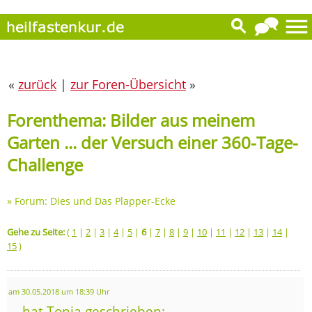
«
zurück
|
zur Foren-Übersicht
»
Forenthema: Bilder aus meinem
Garten ... der Versuch einer 360-Tage-
Challenge
»
Forum: Dies und Das Plapper-Ecke
Gehe zu Seite:
(
1
|
2
|
3
|
4
|
5
|
6
|
7
|
8
|
9
|
10
|
11
|
12
|
13
|
14
|
15
)
am 30.05.2018 um 18:39 Uhr
... hat Tonia geschrieben: