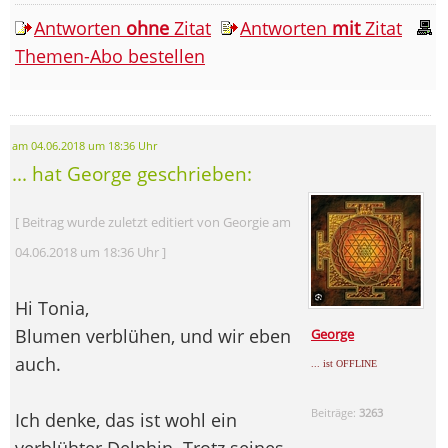
Antworten
ohne
Zitat
Antworten
mit
Zitat
Themen-Abo bestellen
am 04.06.2018 um 18:36 Uhr
... hat George geschrieben:
[ Beitrag wurde zuletzt editiert von Georgie am
04.06.2018 um 18:36 Uhr ]
Hi Tonia,
Blumen verblühen, und wir eben
George
auch.
... ist OFFLINE
Beiträge:
3263
Ich denke, das ist wohl ein
verblühter Delphin. Trotz seines