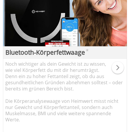
*
Bluetooth-Körperfettwaage
Noch wichtiger als dein Gewicht ist zu wissen,
wie viel Körperfett du mit dir herumträgst.
Denn ein zu hoher Fettanteil zeigt, ob du aus
gesundheitlichen Gründen abnehmen solltest – oder
bereits im grünen Bereich bist.
Die Körperanalysewaage von Heimwert misst nicht
nur Gewicht und Körperfettanteil, sondern auch
Muskelmasse, BMI und viele weitere spannende
Werte.