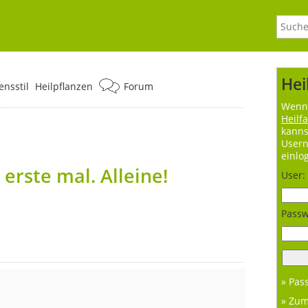
Hei
nsstil
Heilpflanzen
Forum
Wenn 
Heilf
kanns
User
einlo
erste mal. Alleine!
User:
Passw
» Pas
» Zu