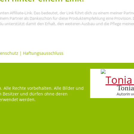
nnten Affiliate-Link. Das bedeutet, der Link führt dich zu einem meiner Par
meinem Partner als Dankeschön für diese Produktempfehlung eine Provision. D
Du unterstützt damit den Erhalt, den weiteren Ausbau und die Pflege meiner I
enschutz
|
Haftungsausschluss
Tonia
 Alle Rechte vorbehalten. Alle Bilder und
en Besitzer und dürfen ohne deren
Autorin v
verwendet werden.