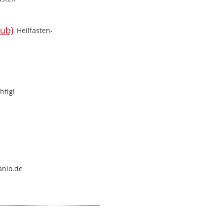
Heilfasten-
htig!
anio.de