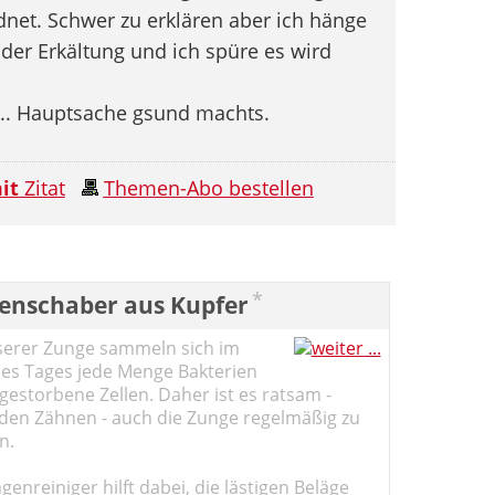
dnet. Schwer zu erklären aber ich hänge
der Erkältung und ich spüre es wird
l... Hauptsache gsund machts.
it
Zitat
Themen-Abo bestellen
*
enschaber aus Kupfer
serer Zunge sammeln sich im
des Tages jede Menge Bakterien
estorbene Zellen. Daher ist es ratsam -
den Zähnen - auch die Zunge regelmäßig zu
n.
genreiniger hilft dabei, die lästigen Beläge