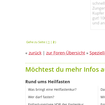
schnell
Zungen
Kupfer 
gut! 10
und ant
Gehe zu Seite: (
1
|
2
)
«
zurück
|
zur Foren-Übersicht
»
Speziel
Möchtest du mehr Infos a
Rund ums Heilfasten
Was bringt eine Heilfastenkur?
Da
Wer darf fasten?
Mi
Entlastungstage VOR der Fastenkur
En