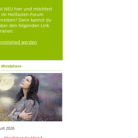
st NEU hier und möchtest
 im Heilfasten-Forum
hreiben? Dann kannst du
über den folgenden Link
rieren:
enmitglied werden
e Mondphase
ust 2026