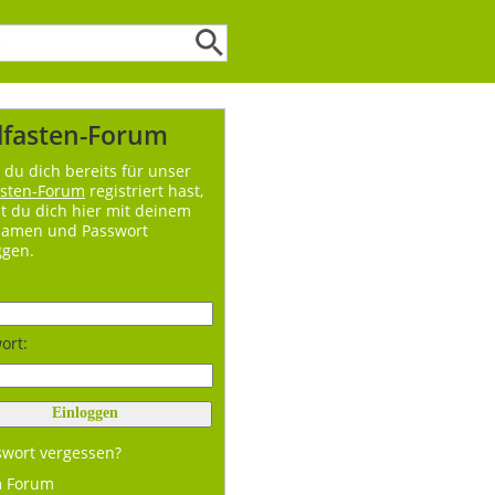
lfasten-Forum
du dich bereits für unser
asten-Forum
registriert hast,
t du dich hier mit deinem
namen und Passwort
ggen.
ort:
swort vergessen?
m Forum