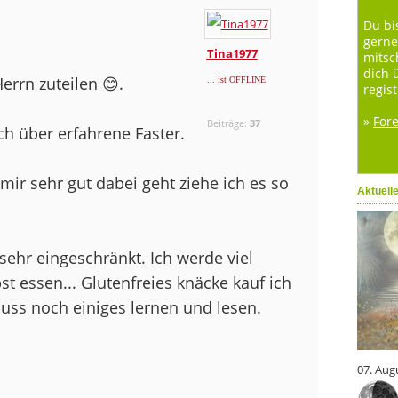
Du bi
gerne
Tina1977
mitsc
dich 
rrn zuteilen 😊.
... ist OFFLINE
regist
»
For
Beiträge:
37
ch über erfahrene Faster.
 mir sehr gut dabei geht ziehe ich es so
Aktuell
 sehr eingeschränkt. Ich werde viel
t essen... Glutenfreies knäcke kauf ich
muss noch einiges lernen und lesen.
07. Aug