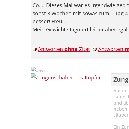
Co.... Dieses Mal war es irgendwie geor
sonst 3 Wochen mit sowas rum... Tag 4 
besser! Freu...
Mein Gewicht stagniert leider aber ega
Antworten
ohne
Zitat
Antworten
m
Zung
Auf un
Laufe 
und abg
neben 
säuber
Ein Zun