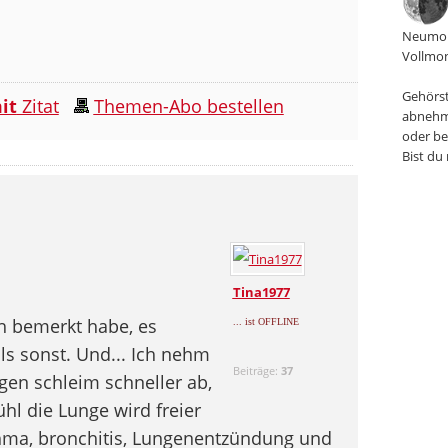
Neumon
Vollmon
Gehörst
it
Zitat
Themen-Abo bestellen
abnehm
oder be
Bist du
Tina1977
h bemerkt habe, es
... ist OFFLINE
als sonst. Und... Ich nehm
Beiträge:
37
gen schleim schneller ab,
hl die Lunge wird freier
sthma, bronchitis, Lungenentzündung und