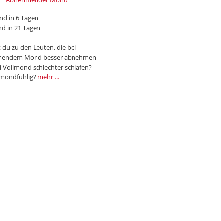
Abnehmender Mond
d in 6 Tagen
d in 21 Tagen
 du zu den Leuten, die bei
endem Mond besser abnehmen
i Vollmond schlechter schlafen?
 mondfühlig?
mehr ...