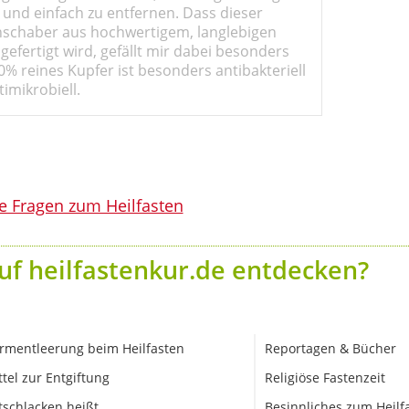
 und einfach zu entfernen. Dass dieser
schaber aus hochwertigem, langlebigen
gefertigt wird, gefällt mir dabei besonders
0% reines Kupfer ist besonders antibakteriell
imikrobiell.
le Fragen zum Heilfasten
uf heilfastenkur.de entdecken?
rmentleerung beim Heilfasten
Reportagen & Bücher
ttel zur Entgiftung
Religiöse Fastenzeit
tschlacken heißt ...
Besinnliches zum Heilf