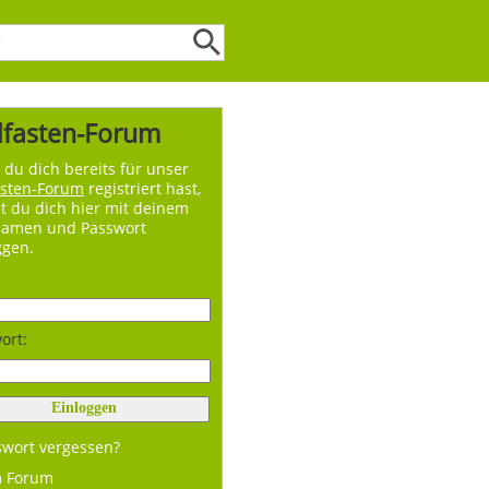
lfasten-Forum
du dich bereits für unser
asten-Forum
registriert hast,
t du dich hier mit deinem
namen und Passwort
ggen.
ort:
swort vergessen?
m Forum