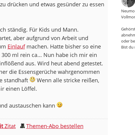
f zu drücken und etwas gesünder zu essen
Neumon
Vollmon
h ständig. Für Kids und Mann.
Gehörst
abnehm
rtet, aber aufgrund von Arbeit und
oder be
zum
Einlauf
machen. Hatte bisher so eine
Bist du
 300 ml rein ca... Nun habe ich mir ein
inflößend aus. Wird heut abend getestet.
mmer die Essensgerüche wahrgenommen
be standhaft
Wenn alle stricke reißen,
r einen Löffel.
n und austauschen kann
it
Zitat
Themen-Abo bestellen