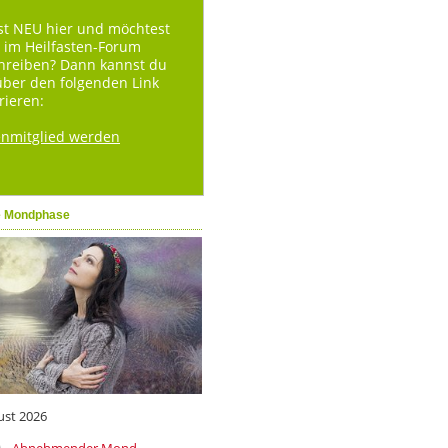
st NEU hier und möchtest
 im Heilfasten-Forum
hreiben? Dann kannst du
über den folgenden Link
rieren:
enmitglied werden
e Mondphase
ust 2026