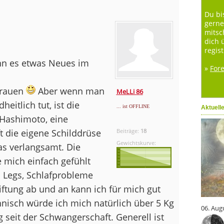
Du bi
gerne
mitsc
dich 
regist
nn es etwas Neues im
»
For
trauen
Aber wenn man
MeLLi 86
eitlich tut, ist die
... ist OFFLINE
Aktuell
 Hashimoto, eine
 die eigene Schilddrüse
Beiträge:
18
Gewichtskurve:
as verlangsamt. Die
 mich einfach gefühlt
s Legs, Schlafprobleme
giftung ab und an kann ich für mich gut
isch würde ich mich natürlich über 5 Kg
06. Aug
g seit der Schwangerschaft. Generell ist