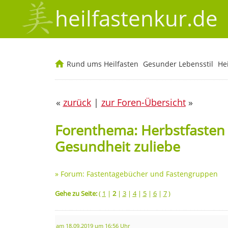
heilfastenkur.de
Rund ums Heilfasten
Gesunder Lebensstil
He
«
zurück
|
zur Foren-Übersicht
»
Forenthema: Herbstfasten 2
Gesundheit zuliebe
»
Forum: Fastentagebücher und Fastengruppen
Gehe zu Seite:
(
1
|
2
|
3
|
4
|
5
|
6
|
7
)
am 18.09.2019 um 16:56 Uhr