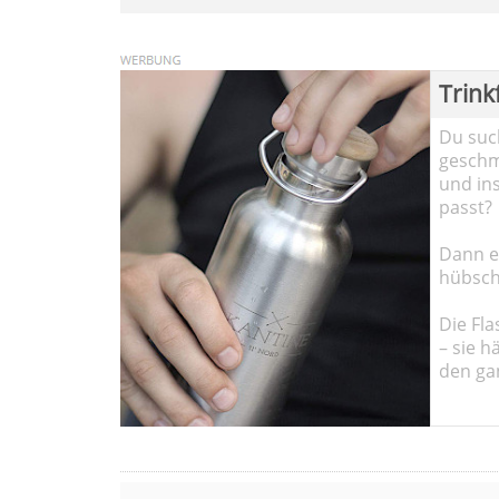
Trink
Du such
geschma
und in
passt?
Dann em
hübsch
Die Fla
– sie h
den ga