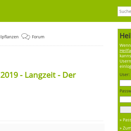
Hei
ilpflanzen
Forum
Wenn 
Heilf
kanns
User
einlo
019 - Langzeit - Der
User:
Passw
» Pas
» Zu