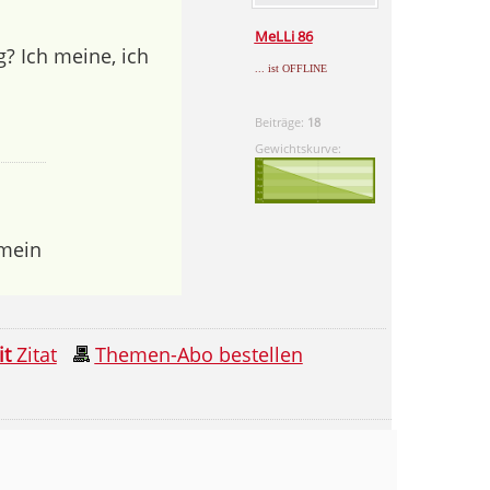
MeLLi 86
g? Ich meine, ich
... ist OFFLINE
Beiträge:
18
Gewichtskurve:
 mein
it
Zitat
Themen-Abo bestellen