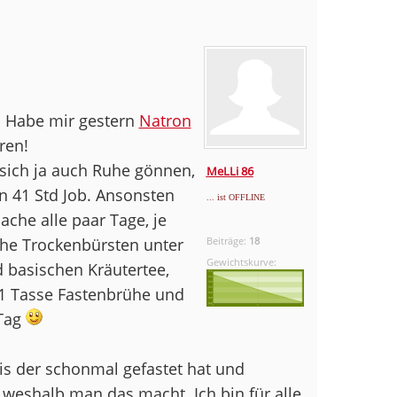
. Habe mir gestern
Natron
ren!
n sich ja auch Ruhe gönnen,
MeLLi 86
n 41 Std Job. Ansonsten
... ist OFFLINE
ache alle paar Tage, je
uche Trockenbürsten unter
Beiträge:
18
Gewichtskurve:
nd basischen Kräutertee,
1 Tasse Fastenbrühe und
 Tag
is der schonmal gefastet hat und
weshalb man das macht. Ich bin für alle