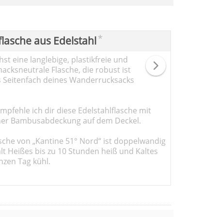
*
flasche aus Edelstahl
st eine langlebige, plastikfreie und
cksneutrale Flasche, die robust ist
s Seitenfach deines Wanderrucksacks
pfehle ich dir diese Edelstahlflasche mit
er Bambusabdeckung auf dem Deckel.
sche von „Kantine 51° Nord“ ist doppelwandig
ält Heißes bis zu 10 Stunden heiß und Kaltes
nzen Tag kühl.