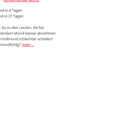
Abnehmender Mond
d in 6 Tagen
d in 21 Tagen
 du zu den Leuten, die bei
endem Mond besser abnehmen
i Vollmond schlechter schlafen?
 mondfühlig?
mehr ...