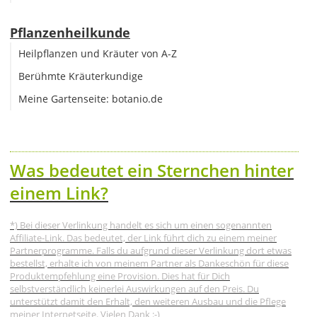
Pflanzenheilkunde
Heilpflanzen und Kräuter von A-Z
Berühmte Kräuterkundige
Meine Gartenseite: botanio.de
Was bedeutet ein Sternchen hinter
einem Link?
*) Bei dieser Verlinkung handelt es sich um einen sogenannten
Affiliate-Link. Das bedeutet, der Link führt dich zu einem meiner
Partnerprogramme. Falls du aufgrund dieser Verlinkung dort etwas
bestellst, erhalte ich von meinem Partner als Dankeschön für diese
Produktempfehlung eine Provision. Dies hat für Dich
selbstverständlich keinerlei Auswirkungen auf den Preis. Du
unterstützt damit den Erhalt, den weiteren Ausbau und die Pflege
meiner Internetseite. Vielen Dank :-)