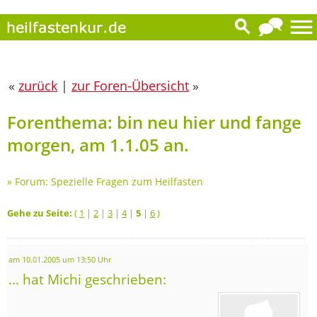
«
zurück
|
zur Foren-Übersicht
»
Forenthema: bin neu hier und fange
morgen, am 1.1.05 an.
»
Forum: Spezielle Fragen zum Heilfasten
Gehe zu Seite:
(
1
|
2
|
3
|
4
|
5
|
6
)
am 10.01.2005 um 13:50 Uhr
... hat Michi geschrieben: