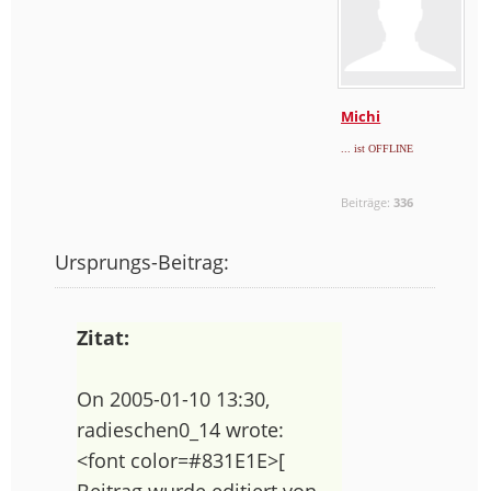
Michi
... ist OFFLINE
Beiträge:
336
Ursprungs-Beitrag:
Zitat:
On 2005-01-10 13:30,
radieschen0_14 wrote:
<font color=#831E1E>[
Beitrag wurde editiert von