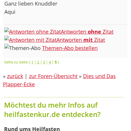
Ganz lieben Knuddler
Aqui
Antworten
ohne
Zitat
Antworten
mit
Zitat
Themen-Abo bestellen
Gehe zu Seite: (
1
|
2
|
3
|
4
|
5
)
«
zurück
|
zur Foren-Übersicht
»
Dies und Das
Plapper-Ecke
Möchtest du mehr Infos auf
heilfastenkur.de entdecken?
Rund ums Heilfasten