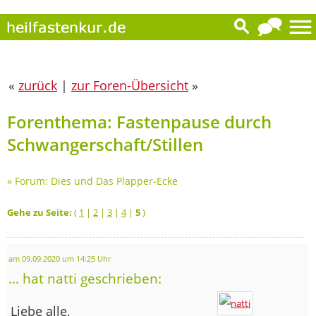
«
zurück
|
zur Foren-Übersicht
»
Forenthema: Fastenpause durch
Schwangerschaft/Stillen
»
Forum: Dies und Das Plapper-Ecke
Gehe zu Seite:
(
1
|
2
|
3
|
4
|
5
)
am 09.09.2020 um 14:25 Uhr
... hat natti geschrieben:
Liebe alle,