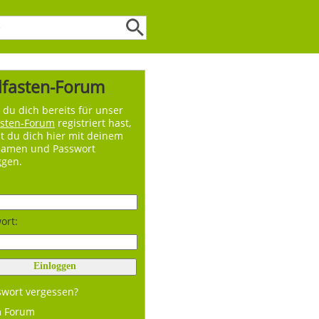
lfasten-Forum
du dich bereits für unser
asten-Forum
registriert hast,
t du dich hier mit deinem
namen und Passwort
ggen.
ort:
swort vergessen?
m Forum