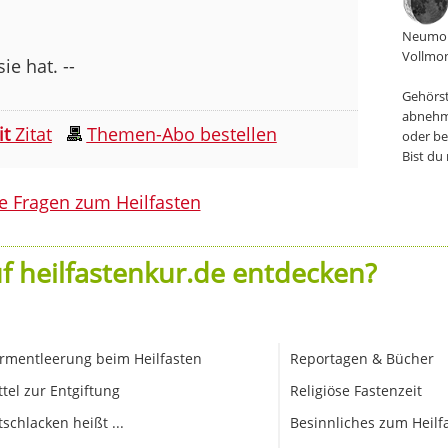
Neumon
Vollmon
e hat. --
Gehörst
abnehm
it
Zitat
Themen-Abo bestellen
oder be
Bist du
le Fragen zum Heilfasten
f heilfastenkur.de entdecken?
rmentleerung beim Heilfasten
Reportagen & Bücher
ttel zur Entgiftung
Religiöse Fastenzeit
tschlacken heißt ...
Besinnliches zum Heilf