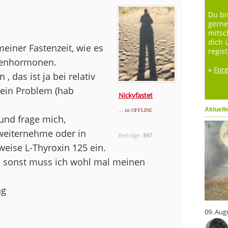
Du bi
gerne
mitsc
dich 
meiner Fastenzeit, wie es
regist
senhormonen.
»
For
, das ist ja bei relativ
ein Problem (hab
Nickyfastet
Aktuell
... ist OFFLINE
und frage mich,
weiternehme oder in
Beiträge:
847
eise L-Thyroxin 125 ein.
 sonst muss ich wohl mal meinen
ng
09. Aug