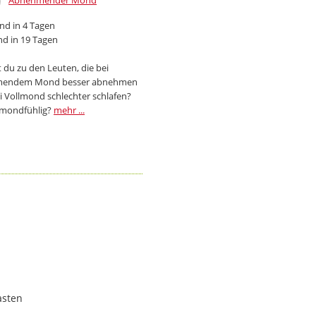
Abnehmender Mond
d in 4 Tagen
d in 19 Tagen
 du zu den Leuten, die bei
endem Mond besser abnehmen
i Vollmond schlechter schlafen?
 mondfühlig?
mehr ...
asten