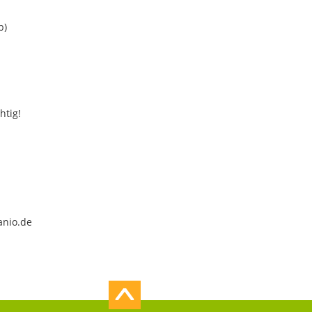
b)
htig!
anio.de