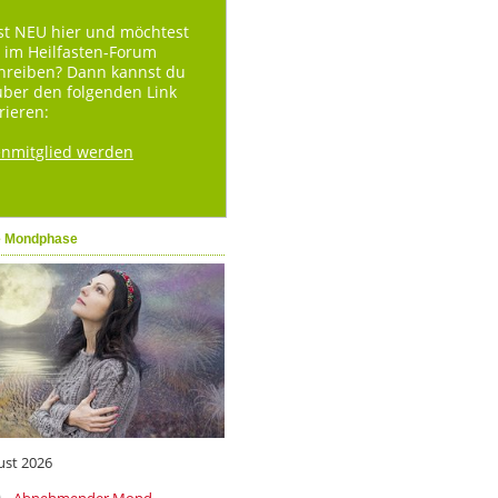
st NEU hier und möchtest
 im Heilfasten-Forum
hreiben? Dann kannst du
über den folgenden Link
rieren:
enmitglied werden
e Mondphase
ust 2026