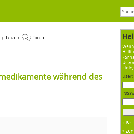
Hei
ilpflanzen
Forum
Wenn 
Heilf
kanns
User
einlo
nmedikamente während des
User:
Passw
» Pas
» Zu