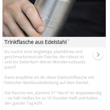
*
Trinkflasche aus Edelstahl
Du suchst eine langlebige, plastikfreie und
geschmacksneutrale Flasche, die robust ist
und ins Seitenfach deines Wanderrucksacks
passt?
Dann empfehle ich dir diese Edelstahlflasche mit
hübscher Bambusabdeckung auf dem Deckel.
Die Flasche von „Kantine 51° Nord“ ist doppelwandig
– sie hält Heißes bis zu 10 Stunden heiß und Kaltes
den ganzen Tag kühl.