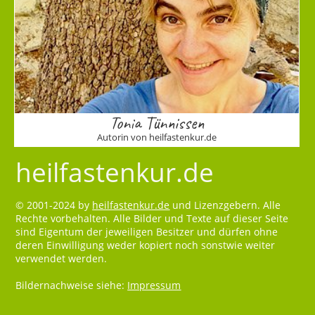
Tonia Tünnissen
Autorin von heilfastenkur.de
heilfastenkur.de
© 2001-2024 by
heilfastenkur.de
und Lizenzgebern. Alle
Rechte vorbehalten. Alle Bilder und Texte auf dieser Seite
sind Eigentum der jeweiligen Besitzer und dürfen ohne
deren Einwilligung weder kopiert noch sonstwie weiter
verwendet werden.
Bildernachweise siehe:
Impressum