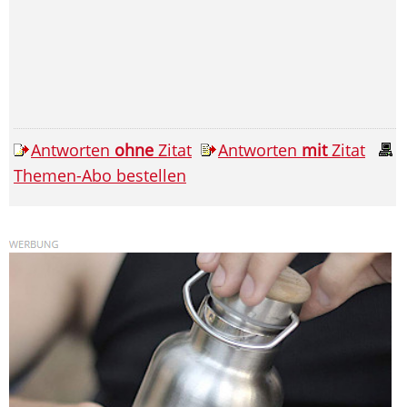
Antworten
ohne
Zitat
Antworten
mit
Zitat
Themen-Abo bestellen