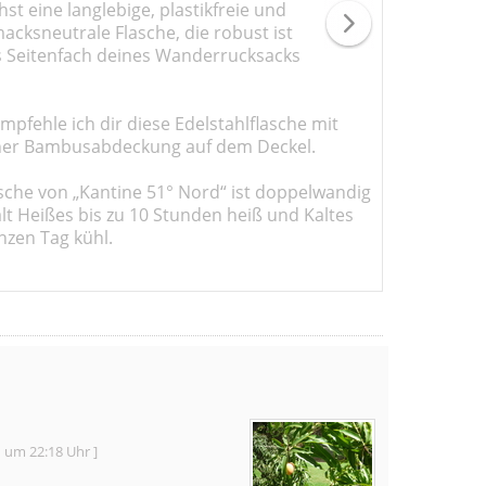
st eine langlebige, plastikfreie und
cksneutrale Flasche, die robust ist
s Seitenfach deines Wanderrucksacks
pfehle ich dir diese Edelstahlflasche mit
er Bambusabdeckung auf dem Deckel.
sche von „Kantine 51° Nord“ ist doppelwandig
ält Heißes bis zu 10 Stunden heiß und Kaltes
nzen Tag kühl.
1 um 22:18 Uhr ]