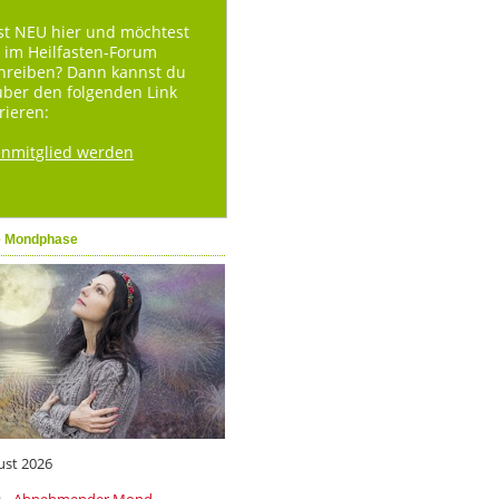
st NEU hier und möchtest
 im Heilfasten-Forum
hreiben? Dann kannst du
über den folgenden Link
rieren:
enmitglied werden
e Mondphase
ust 2026