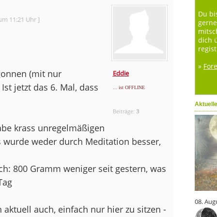
Du bi
um 11:21 Uhr ]
gerne
mitsc
dich 
regist
»
For
gonnen (mit nur
Eddie
. Ist jetzt das 6. Mal, dass
... ist OFFLINE
Aktuell
Beiträge:
3
abe krass unregelmäßigen
s wurde weder durch Meditation besser,
ch: 800 Gramm weniger seit gestern, was
Tag
08. Aug
ktuell auch, einfach nur hier zu sitzen -