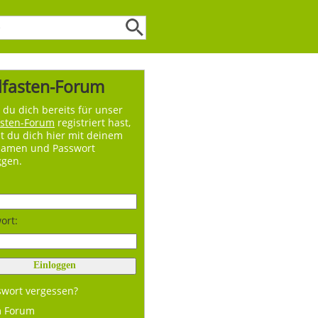
lfasten-Forum
du dich bereits für unser
asten-Forum
registriert hast,
t du dich hier mit deinem
namen und Passwort
ggen.
ort:
swort vergessen?
m Forum