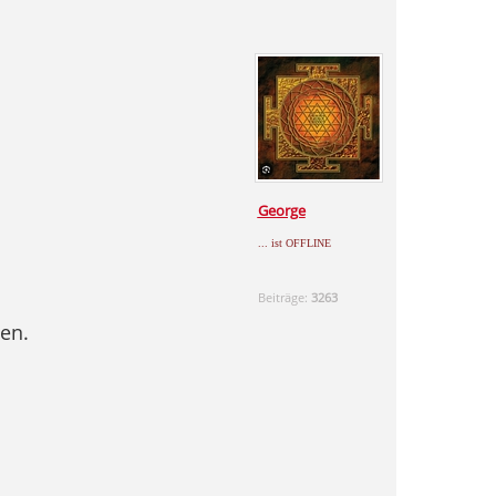
George
... ist OFFLINE
Beiträge:
3263
gen.