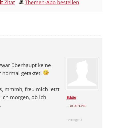
it
Zitat
Themen-Abo bestellen
 zwar überhaupt keine
r normal getaktet!
s, mmmh, freu mich jetzt
 ich morgen, ob ich
Eddie
.
... ist OFFLINE
Beiträge:
3