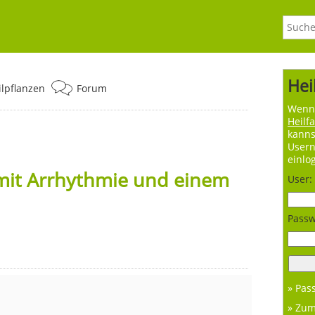
Hei
ilpflanzen
Forum
Wenn 
Heilf
kanns
User
einlo
mit Arrhythmie und einem
User:
Passw
» Pas
» Zu