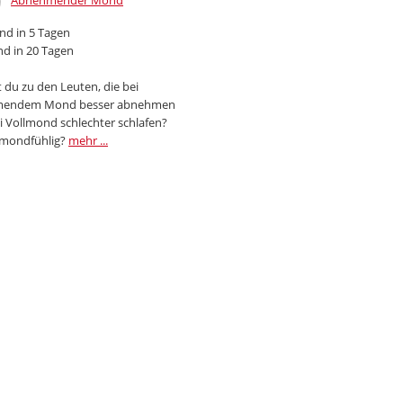
Abnehmender Mond
d in 5 Tagen
d in 20 Tagen
 du zu den Leuten, die bei
endem Mond besser abnehmen
i Vollmond schlechter schlafen?
 mondfühlig?
mehr ...