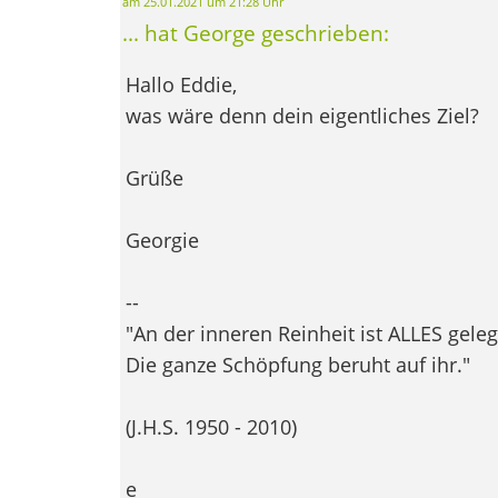
am 25.01.2021 um 21:28 Uhr
... hat George geschrieben:
Hallo Eddie,
was wäre denn dein eigentliches Ziel?
Grüße
Georgie
--
"An der inneren Reinheit ist ALLES gele
Die ganze Schöpfung beruht auf ihr."
(J.H.S. 1950 - 2010)
e