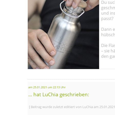
Du such
geschma
und in
passt?
Dann em
hübsch
Die Fla
– sie h
den ga
am 25.01.2021 um 22:13 Uhr
... hat LuChia geschrieben:
[ Beitrag wurde zuletzt editiert von LuChia am 25.01.202