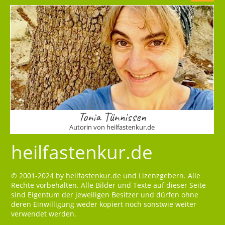
Tonia Tünnissen
Autorin von heilfastenkur.de
heilfastenkur.de
© 2001-2024 by
heilfastenkur.de
und Lizenzgebern. Alle
Rechte vorbehalten. Alle Bilder und Texte auf dieser Seite
sind Eigentum der jeweiligen Besitzer und dürfen ohne
deren Einwilligung weder kopiert noch sonstwie weiter
verwendet werden.