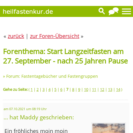
«
zurück
|
zur Foren-Übersicht
»
Forenthema: Start Langzeitfasten am
27. September - nach 25 Jahren Pause
»
Forum: Fastentagebücher und Fastengruppen
Gehe zu Seite:
(
1
|
2
|
3
|
4
|
5
|
6
|
7
|
8
|
9
|
10
|
11
|
12
|
13
|
14
)
am 07.10.2021 um 08:19 Uhr
... hat Maddy geschrieben:
Ein fröhliches moin moin