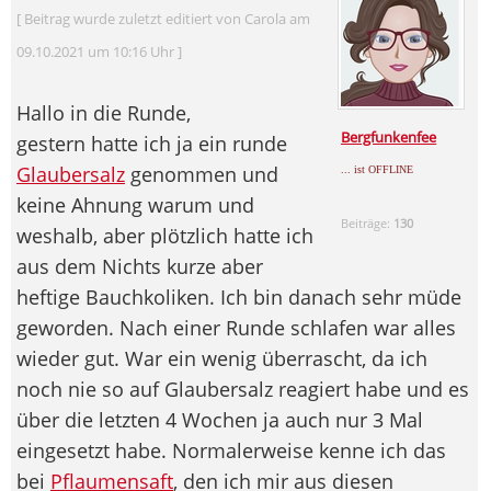
[ Beitrag wurde zuletzt editiert von Carola am
09.10.2021 um 10:16 Uhr ]
Hallo in die Runde,
Bergfunkenfee
gestern hatte ich ja ein runde
Glaubersalz
genommen und
... ist OFFLINE
keine Ahnung warum und
Beiträge:
130
weshalb, aber plötzlich hatte ich
aus dem Nichts kurze aber
heftige Bauchkoliken. Ich bin danach sehr müde
geworden. Nach einer Runde schlafen war alles
wieder gut. War ein wenig überrascht, da ich
noch nie so auf Glaubersalz reagiert habe und es
über die letzten 4 Wochen ja auch nur 3 Mal
eingesetzt habe. Normalerweise kenne ich das
bei
Pflaumensaft
, den ich mir aus diesen