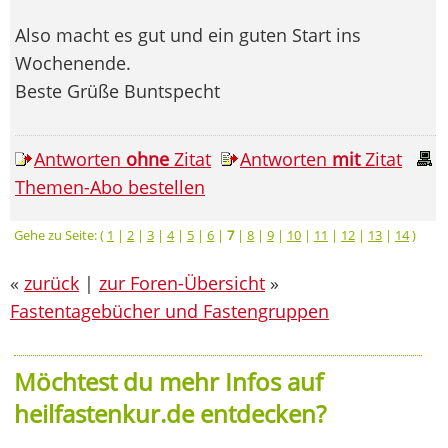
Also macht es gut und ein guten Start ins
Wochenende.
Beste Grüße Buntspecht
Antworten
ohne
Zitat
Antworten
mit
Zitat
Themen-Abo bestellen
Gehe zu Seite: (
1
|
2
|
3
|
4
|
5
|
6
|
7
|
8
|
9
|
10
|
11
|
12
|
13
|
14
)
«
zurück
|
zur Foren-Übersicht
»
Fastentagebücher und Fastengruppen
Möchtest du mehr Infos auf
heilfastenkur.de entdecken?