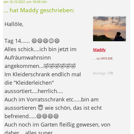
am 16.10.2021 um 18:49 Uhr
... hat Maddy geschrieben:
Hallöle,
Tag 14...... 😄😄😄😉😄
Alles schick....ich bin jetzt im
Maddy
Aufräumwahnsinn
... ist OFFLINE
angekommen...🤣🤣🤣🤣🤣🤣
Im Kleiderschrank endlich mal
Beiträge:
178
die "Kleiderleichen"
aussortiert....herrlich....
Auch im Vorratsschrank etc.....bin am
aussortieren 😇 wie schön, das ist echt
befreiend.....😄😄😄😄
Auch noch im Garten fleißig gewesen, von
daher....alles super...