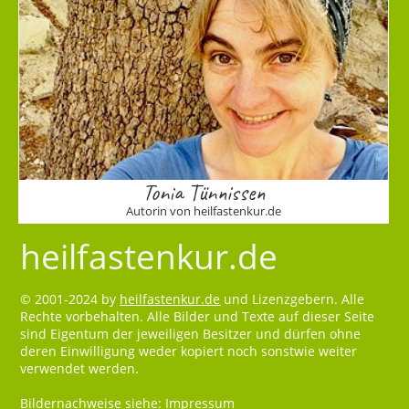
Tonia Tünnissen
Autorin von heilfastenkur.de
heilfastenkur.de
© 2001-2024 by
heilfastenkur.de
und Lizenzgebern. Alle
Rechte vorbehalten. Alle Bilder und Texte auf dieser Seite
sind Eigentum der jeweiligen Besitzer und dürfen ohne
deren Einwilligung weder kopiert noch sonstwie weiter
verwendet werden.
Bildernachweise siehe:
Impressum