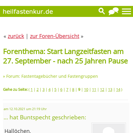
«
zurück
|
zur Foren-Übersicht
»
Forenthema: Start Langzeitfasten am
27. September - nach 25 Jahren Pause
»
Forum: Fastentagebücher und Fastengruppen
Gehe zu Seite:
(
1
|
2
|
3
|
4
|
5
|
6
|
7
|
8
|
9
|
10
|
11
|
12
|
13
|
14
)
am 12.10.2021 um 21:19 Uhr
... hat Buntspecht geschrieben:
Hallöchen,