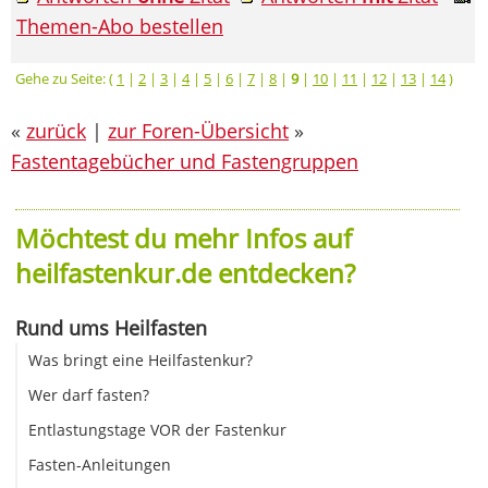
Themen-Abo bestellen
Gehe zu Seite: (
1
|
2
|
3
|
4
|
5
|
6
|
7
|
8
|
9
|
10
|
11
|
12
|
13
|
14
)
«
zurück
|
zur Foren-Übersicht
»
Fastentagebücher und Fastengruppen
Möchtest du mehr Infos auf
heilfastenkur.de entdecken?
Rund ums Heilfasten
Was bringt eine Heilfastenkur?
Wer darf fasten?
Entlastungstage VOR der Fastenkur
Fasten-Anleitungen