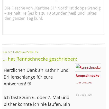
Die Flasche von „Kantine 51° Nord“ ist doppelwandig
– sie hält Heißes bis zu 10 Stunden heiß und Kaltes
den ganzen Tag kühl.
am 22.11.2021 um 22:05 Uhr
... hat Rennschnecke geschrieben:
Herzlichen Dank an Kathrin und
Rennschnecke
Brillenschlange für eure
Antworten! 🌸
... ist OFFLINE
Beiträge:
126
Ich faste zum 6. oder 7. Mal und
bisher konnte ich nie laufen. Bin