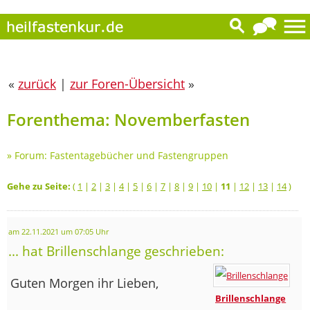
«
zurück
|
zur Foren-Übersicht
»
Forenthema: Novemberfasten
»
Forum: Fastentagebücher und Fastengruppen
Gehe zu Seite:
(
1
|
2
|
3
|
4
|
5
|
6
|
7
|
8
|
9
|
10
|
11
|
12
|
13
|
14
)
am 22.11.2021 um 07:05 Uhr
... hat Brillenschlange geschrieben:
Guten Morgen ihr Lieben,
Brillenschlange