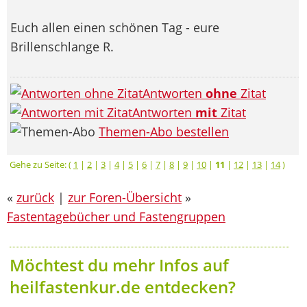
Euch allen einen schönen Tag - eure
Brillenschlange R.
Antworten
ohne
Zitat
Antworten
mit
Zitat
Themen-Abo bestellen
Gehe zu Seite: (
1
|
2
|
3
|
4
|
5
|
6
|
7
|
8
|
9
|
10
|
11
|
12
|
13
|
14
)
«
zurück
|
zur Foren-Übersicht
»
Fastentagebücher und Fastengruppen
Möchtest du mehr Infos auf
heilfastenkur.de entdecken?