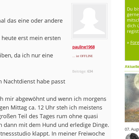
Du bi
gerne
mal das eine oder andere
mitsc
dich 
regist
 heute erst mein ersten
»
For
pauline1968
iben, da ich nur eine
... ist OFFLINE
Aktuell
Beiträge:
634
ich Nachtdienst habe passt
 ich mir abgewöhnt und wenn ich morgens
gen Mittag ca. 12 Uhr steh ich meistens
großen Teil des Tages rum ohne quasi
ch dann mit dem Hund und erledige Dinge.
07. Aug
tnessstudio klappt. In meiner Freiwoche