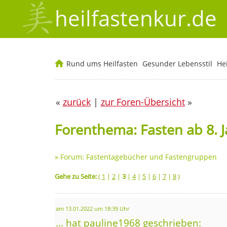
heilfastenkur.de
Rund ums Heilfasten
Gesunder Lebensstil
He
«
zurück
|
zur Foren-Übersicht
»
Forenthema: Fasten ab 8. 
»
Forum: Fastentagebücher und Fastengruppen
Gehe zu Seite:
(
1
|
2
|
3
|
4
|
5
|
6
|
7
|
8
)
am 13.01.2022 um 18:39 Uhr
... hat pauline1968 geschrieben: