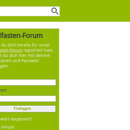
lfasten-Forum
du dich bereits für unser
asten-Forum
registriert hast,
t du dich hier mit deinem
namen und Passwort
ggen.
ort:
swort vergessen?
m Forum