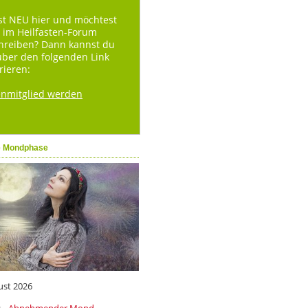
st NEU hier und möchtest
 im Heilfasten-Forum
hreiben? Dann kannst du
über den folgenden Link
rieren:
enmitglied werden
e Mondphase
ust 2026