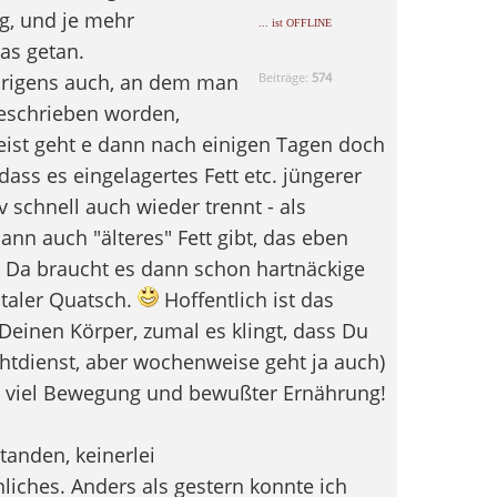
ig, und je mehr
... ist OFFLINE
was getan.
übrigens auch, an dem man
Beiträge:
574
beschrieben worden,
eist geht e dann nach einigen Tagen doch
dass es eingelagertes Fett etc. jüngerer
v schnell auch wieder trennt - als
nn auch "älteres" Fett gibt, das eben
. Da braucht es dann schon hartnäckige
otaler Quatsch.
Hoffentlich ist das
Deinen Körper, zumal es klingt, dass Du
chtdienst, aber wochenweise geht ja auch)
t viel Bewegung und bewußter Ernährung!
anden, keinerlei
iches. Anders als gestern konnte ich