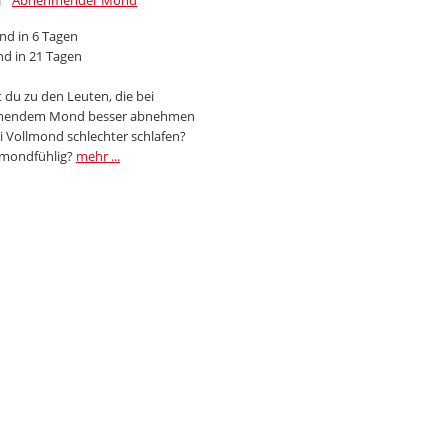
Abnehmender Mond
d in 6 Tagen
d in 21 Tagen
 du zu den Leuten, die bei
endem Mond besser abnehmen
i Vollmond schlechter schlafen?
 mondfühlig?
mehr ...