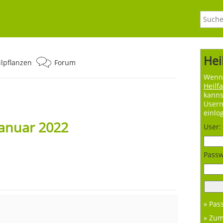
Hei
ilpflanzen
Forum
Wenn 
Heilf
kanns
User
einlo
Januar 2022
User:
Passw
» Pas
» Zu