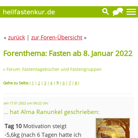
«
zurück
|
zur Foren-Übersicht
»
Forenthema: Fasten ab 8. Januar 2022
»
Forum: Fastentagebücher und Fastengruppen
Gehe zu Seite:
(
1
|
2
|
3
|
4
|
5
|
6
|
7
|
8
)
am 17.01.2022 um 09:22 Uhr
... hat Alma Ranunkel geschrieben:
Tag 10
Motivation steigt
-5,6kg (nach 6 Tagen hatte ich