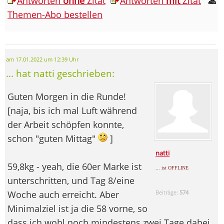
Antworten
ohne
Zitat
Antworten
mit
Zitat
Themen-Abo bestellen
am 17.01.2022 um 12:39 Uhr
... hat natti geschrieben:
Guten Morgen in die Runde!
[naja, bis ich mal Luft während
der Arbeit schöpfen konnte,
schon "guten Mittag"
]
natti
59,8kg - yeah, die 60er Marke ist
... ist OFFLINE
unterschritten, und Tag 8/eine
Woche auch erreicht. Aber
Beiträge:
574
Minimalziel ist ja die 58 vorne, so
dass ich wohl noch mindestens zwei Tage dabei