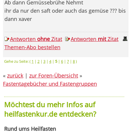
Ab dann Gemüssebrühe Nehmt
ihr da nur den saft oder auch das gemüse ??? bis
dann xaver
Antworten
ohne
Zitat
Antworten
mit
Zitat
Themen-Abo bestellen
Gehe zu Seite: (
1
|
2
|
3
|
4
|
5
|
6
|
7
|
8
)
«
zurück
|
zur Foren-Übersicht
»
Fastentagebücher und Fastengruppen
Möchtest du mehr Infos auf
heilfastenkur.de entdecken?
Rund ums Heilfasten