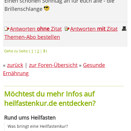
Einen schönen Sonntag an für euch alle - die
Brillenschlange
Antworten
ohne
Zitat
Antworten
mit
Zitat
Themen-Abo bestellen
Gehe zu Seite: (
1
|
2
|
3
)
«
zurück
|
zur Foren-Übersicht
»
Gesunde
Ernährung
Möchtest du mehr Infos auf
heilfastenkur.de entdecken?
Rund ums Heilfasten
Was bringt eine Heilfastenkur?