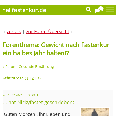
«
zurück
|
zur Foren-Übersicht
»
Forenthema: Gewicht nach Fastenkur
ein halbes Jahr halten!?
»
Forum: Gesunde Ernährung
Gehe zu Seite:
(
1
|
2
|
3
)
am 13.02.2022 um 05:49 Uhr
... hat Nickyfastet geschrieben:
Guten Morgen , ihr Lieben und