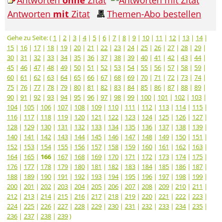
Antworten
mit
Zitat
Themen-Abo bestellen
Gehe zu Seite: (
1
|
2
|
3
|
4
|
5
|
6
|
7
|
8
|
9
|
10
|
11
|
12
|
13
|
14
|
15
|
16
|
17
|
18
|
19
|
20
|
21
|
22
|
23
|
24
|
25
|
26
|
27
|
28
|
29
|
30
|
31
|
32
|
33
|
34
|
35
|
36
|
37
|
38
|
39
|
40
|
41
|
42
|
43
|
44
|
45
|
46
|
47
|
48
|
49
|
50
|
51
|
52
|
53
|
54
|
55
|
56
|
57
|
58
|
59
|
60
|
61
|
62
|
63
|
64
|
65
|
66
|
67
|
68
|
69
|
70
|
71
|
72
|
73
|
74
|
75
|
76
|
77
|
78
|
79
|
80
|
81
|
82
|
83
|
84
|
85
|
86
|
87
|
88
|
89
|
90
|
91
|
92
|
93
|
94
|
95
|
96
|
97
|
98
|
99
|
100
|
101
|
102
|
103
|
104
|
105
|
106
|
107
|
108
|
109
|
110
|
111
|
112
|
113
|
114
|
115
|
116
|
117
|
118
|
119
|
120
|
121
|
122
|
123
|
124
|
125
|
126
|
127
|
128
|
129
|
130
|
131
|
132
|
133
|
134
|
135
|
136
|
137
|
138
|
139
|
140
|
141
|
142
|
143
|
144
|
145
|
146
|
147
|
148
|
149
|
150
|
151
|
152
|
153
|
154
|
155
|
156
|
157
|
158
|
159
|
160
|
161
|
162
|
163
|
164
|
165
|
166
|
167
|
168
|
169
|
170
|
171
|
172
|
173
|
174
|
175
|
176
|
177
|
178
|
179
|
180
|
181
|
182
|
183
|
184
|
185
|
186
|
187
|
188
|
189
|
190
|
191
|
192
|
193
|
194
|
195
|
196
|
197
|
198
|
199
|
200
|
201
|
202
|
203
|
204
|
205
|
206
|
207
|
208
|
209
|
210
|
211
|
212
|
213
|
214
|
215
|
216
|
217
|
218
|
219
|
220
|
221
|
222
|
223
|
224
|
225
|
226
|
227
|
228
|
229
|
230
|
231
|
232
|
233
|
234
|
235
|
236
|
237
|
238
|
239
)