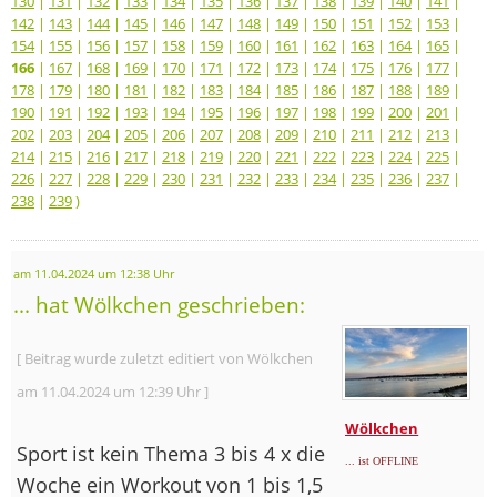
130
|
131
|
132
|
133
|
134
|
135
|
136
|
137
|
138
|
139
|
140
|
141
|
142
|
143
|
144
|
145
|
146
|
147
|
148
|
149
|
150
|
151
|
152
|
153
|
154
|
155
|
156
|
157
|
158
|
159
|
160
|
161
|
162
|
163
|
164
|
165
|
166
|
167
|
168
|
169
|
170
|
171
|
172
|
173
|
174
|
175
|
176
|
177
|
178
|
179
|
180
|
181
|
182
|
183
|
184
|
185
|
186
|
187
|
188
|
189
|
190
|
191
|
192
|
193
|
194
|
195
|
196
|
197
|
198
|
199
|
200
|
201
|
202
|
203
|
204
|
205
|
206
|
207
|
208
|
209
|
210
|
211
|
212
|
213
|
214
|
215
|
216
|
217
|
218
|
219
|
220
|
221
|
222
|
223
|
224
|
225
|
226
|
227
|
228
|
229
|
230
|
231
|
232
|
233
|
234
|
235
|
236
|
237
|
238
|
239
)
am 11.04.2024 um 12:38 Uhr
... hat Wölkchen geschrieben:
[ Beitrag wurde zuletzt editiert von Wölkchen
am 11.04.2024 um 12:39 Uhr ]
Wölkchen
Sport ist kein Thema 3 bis 4 x die
... ist OFFLINE
Woche ein Workout von 1 bis 1,5