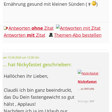
Ernährung gesund mit kleinen Sünden (🍷
)
Antworten
ohne
Zitat
Antworten
mit
Zitat
Themen-Abo bestellen
am 15.04.2024 um 12:30 Uhr
... hat Nickyfastet geschrieben:
Hallöchen ihr Lieben,
Nickyfastet
Claudii ich bin ganz beeindruckt,
... ist OFFLINE
das Du Dein fastengewicht so gut
Beiträge:
847
hälst , Applaus!
Nachdem ich ja im Urlaub nur