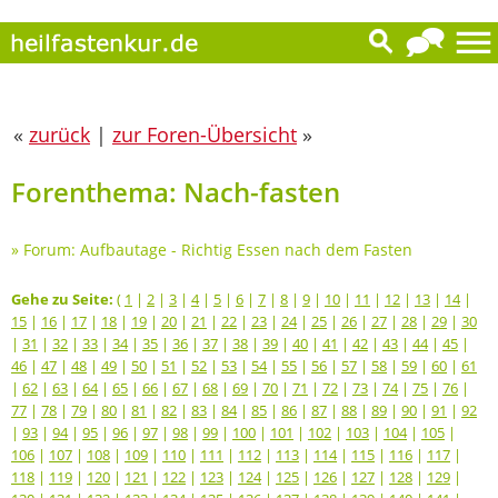
«
zurück
|
zur Foren-Übersicht
»
Forenthema: Nach-fasten
»
Forum: Aufbautage - Richtig Essen nach dem Fasten
Gehe zu Seite:
(
1
|
2
|
3
|
4
|
5
|
6
|
7
|
8
|
9
|
10
|
11
|
12
|
13
|
14
|
15
|
16
|
17
|
18
|
19
|
20
|
21
|
22
|
23
|
24
|
25
|
26
|
27
|
28
|
29
|
30
|
31
|
32
|
33
|
34
|
35
|
36
|
37
|
38
|
39
|
40
|
41
|
42
|
43
|
44
|
45
|
46
|
47
|
48
|
49
|
50
|
51
|
52
|
53
|
54
|
55
|
56
|
57
|
58
|
59
|
60
|
61
|
62
|
63
|
64
|
65
|
66
|
67
|
68
|
69
|
70
|
71
|
72
|
73
|
74
|
75
|
76
|
77
|
78
|
79
|
80
|
81
|
82
|
83
|
84
|
85
|
86
|
87
|
88
|
89
|
90
|
91
|
92
|
93
|
94
|
95
|
96
|
97
|
98
|
99
|
100
|
101
|
102
|
103
|
104
|
105
|
106
|
107
|
108
|
109
|
110
|
111
|
112
|
113
|
114
|
115
|
116
|
117
|
118
|
119
|
120
|
121
|
122
|
123
|
124
|
125
|
126
|
127
|
128
|
129
|