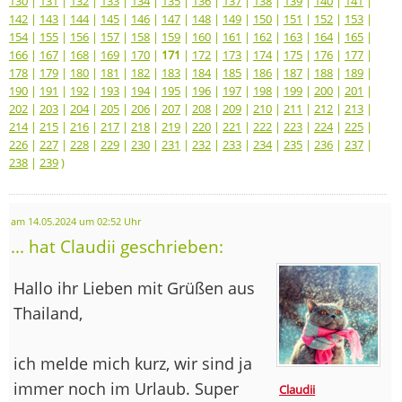
130
|
131
|
132
|
133
|
134
|
135
|
136
|
137
|
138
|
139
|
140
|
141
|
142
|
143
|
144
|
145
|
146
|
147
|
148
|
149
|
150
|
151
|
152
|
153
|
154
|
155
|
156
|
157
|
158
|
159
|
160
|
161
|
162
|
163
|
164
|
165
|
166
|
167
|
168
|
169
|
170
|
171
|
172
|
173
|
174
|
175
|
176
|
177
|
178
|
179
|
180
|
181
|
182
|
183
|
184
|
185
|
186
|
187
|
188
|
189
|
190
|
191
|
192
|
193
|
194
|
195
|
196
|
197
|
198
|
199
|
200
|
201
|
202
|
203
|
204
|
205
|
206
|
207
|
208
|
209
|
210
|
211
|
212
|
213
|
214
|
215
|
216
|
217
|
218
|
219
|
220
|
221
|
222
|
223
|
224
|
225
|
226
|
227
|
228
|
229
|
230
|
231
|
232
|
233
|
234
|
235
|
236
|
237
|
238
|
239
)
am 14.05.2024 um 02:52 Uhr
... hat Claudii geschrieben:
Hallo ihr Lieben mit Grüßen aus
Thailand,
ich melde mich kurz, wir sind ja
immer noch im Urlaub. Super
Claudii