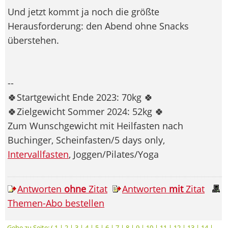
Und jetzt kommt ja noch die größte
Herausforderung: den Abend ohne Snacks
überstehen.
--
🍀Startgewicht Ende 2023: 70kg 🍀
🍀Zielgewicht Sommer 2024: 52kg 🍀
Zum Wunschgewicht mit Heilfasten nach
Buchinger, Scheinfasten/5 days only,
Intervallfasten
, Joggen/Pilates/Yoga
Antworten
ohne
Zitat
Antworten
mit
Zitat
Themen-Abo bestellen
Gehe zu Seite: (
1
|
2
|
3
|
4
|
5
|
6
|
7
|
8
|
9
|
10
|
11
|
12
|
13
|
14
|