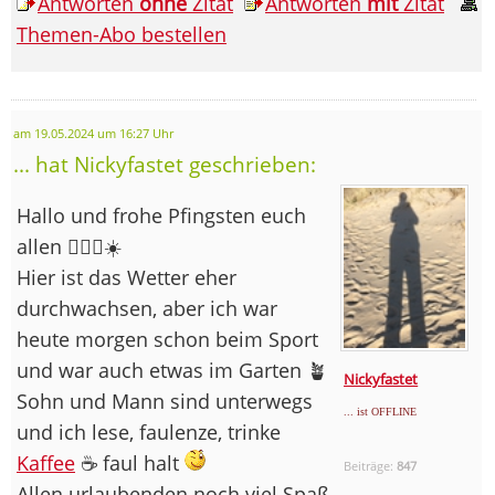
Antworten
ohne
Zitat
Antworten
mit
Zitat
Themen-Abo bestellen
am 19.05.2024 um 16:27 Uhr
... hat Nickyfastet geschrieben:
Hallo und frohe Pfingsten euch
allen 🙋🏽‍♀️☀️
Hier ist das Wetter eher
durchwachsen, aber ich war
heute morgen schon beim Sport
und war auch etwas im Garten 🪴
Nickyfastet
Sohn und Mann sind unterwegs
... ist OFFLINE
und ich lese, faulenze, trinke
Kaffee
☕️ faul halt
Beiträge:
847
Allen urlaubenden noch viel Spaß