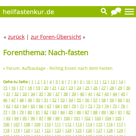
«
zurück
|
zur Foren-Übersicht
»
Forenthema: Nach-fasten
»
Forum: Aufbautage - Richtig Essen nach dem Fasten
Gehe zu Seite:
(
1
|
2
|
3
|
4
|
5
|
6
|
7
|
8
|
9
|
10
|
11
|
12
|
13
|
14
|
15
|
16
|
17
|
18
|
19
|
20
|
21
|
22
|
23
|
24
|
25
|
26
|
27
|
28
|
29
|
30
|
31
|
32
|
33
|
34
|
35
|
36
|
37
|
38
|
39
|
40
|
41
|
42
|
43
|
44
|
45
|
46
|
47
|
48
|
49
|
50
|
51
|
52
|
53
|
54
|
55
|
56
|
57
|
58
|
59
|
60
|
61
|
62
|
63
|
64
|
65
|
66
|
67
|
68
|
69
|
70
|
71
|
72
|
73
|
74
|
75
|
76
|
77
|
78
|
79
|
80
|
81
|
82
|
83
|
84
|
85
|
86
|
87
|
88
|
89
|
90
|
91
|
92
|
93
|
94
|
95
|
96
|
97
|
98
|
99
|
100
|
101
|
102
|
103
|
104
|
105
|
106
|
107
|
108
|
109
|
110
|
111
|
112
|
113
|
114
|
115
|
116
|
117
|
118
|
119
|
120
|
121
|
122
|
123
|
124
|
125
|
126
|
127
|
128
|
129
|