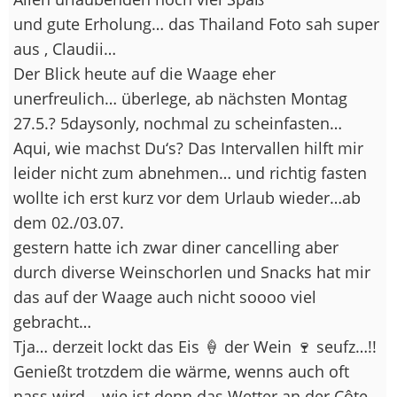
und gute Erholung… das Thailand Foto sah super
aus , Claudii…
Der Blick heute auf die Waage eher
unerfreulich… überlege, ab nächsten Montag
27.5.? 5daysonly, nochmal zu scheinfasten…
Aqui, wie machst Du‘s? Das Intervallen hilft mir
leider nicht zum abnehmen… und richtig fasten
wollte ich erst kurz vor dem Urlaub wieder…ab
dem 02./03.07.
gestern hatte ich zwar diner cancelling aber
durch diverse Weinschorlen und Snacks hat mir
das auf der Waage auch nicht soooo viel
gebracht…
Tja… derzeit lockt das Eis 🍦 der Wein 🍷 seufz…!!
Genießt trotzdem die wärme, wenns auch oft
nass wird… wie ist denn das Wetter an der Côte