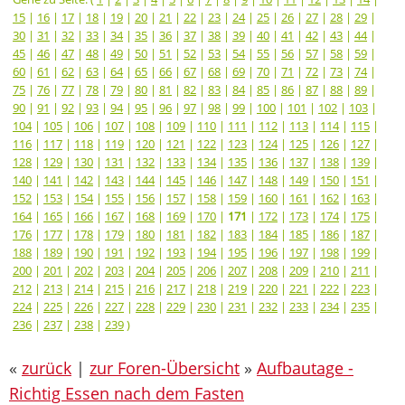
15
|
16
|
17
|
18
|
19
|
20
|
21
|
22
|
23
|
24
|
25
|
26
|
27
|
28
|
29
|
30
|
31
|
32
|
33
|
34
|
35
|
36
|
37
|
38
|
39
|
40
|
41
|
42
|
43
|
44
|
45
|
46
|
47
|
48
|
49
|
50
|
51
|
52
|
53
|
54
|
55
|
56
|
57
|
58
|
59
|
60
|
61
|
62
|
63
|
64
|
65
|
66
|
67
|
68
|
69
|
70
|
71
|
72
|
73
|
74
|
75
|
76
|
77
|
78
|
79
|
80
|
81
|
82
|
83
|
84
|
85
|
86
|
87
|
88
|
89
|
90
|
91
|
92
|
93
|
94
|
95
|
96
|
97
|
98
|
99
|
100
|
101
|
102
|
103
|
104
|
105
|
106
|
107
|
108
|
109
|
110
|
111
|
112
|
113
|
114
|
115
|
116
|
117
|
118
|
119
|
120
|
121
|
122
|
123
|
124
|
125
|
126
|
127
|
128
|
129
|
130
|
131
|
132
|
133
|
134
|
135
|
136
|
137
|
138
|
139
|
140
|
141
|
142
|
143
|
144
|
145
|
146
|
147
|
148
|
149
|
150
|
151
|
152
|
153
|
154
|
155
|
156
|
157
|
158
|
159
|
160
|
161
|
162
|
163
|
164
|
165
|
166
|
167
|
168
|
169
|
170
|
171
|
172
|
173
|
174
|
175
|
176
|
177
|
178
|
179
|
180
|
181
|
182
|
183
|
184
|
185
|
186
|
187
|
188
|
189
|
190
|
191
|
192
|
193
|
194
|
195
|
196
|
197
|
198
|
199
|
200
|
201
|
202
|
203
|
204
|
205
|
206
|
207
|
208
|
209
|
210
|
211
|
212
|
213
|
214
|
215
|
216
|
217
|
218
|
219
|
220
|
221
|
222
|
223
|
224
|
225
|
226
|
227
|
228
|
229
|
230
|
231
|
232
|
233
|
234
|
235
|
236
|
237
|
238
|
239
)
«
zurück
|
zur Foren-Übersicht
»
Aufbautage -
Richtig Essen nach dem Fasten