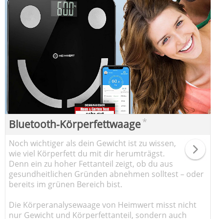
*
Bluetooth-Körperfettwaage
Noch wichtiger als dein Gewicht ist zu wissen,
wie viel Körperfett du mit dir herumträgst.
Denn ein zu hoher Fettanteil zeigt, ob du aus
gesundheitlichen Gründen abnehmen solltest – oder
bereits im grünen Bereich bist.
Die Körperanalysewaage von Heimwert misst nicht
nur Gewicht und Körperfettanteil, sondern auch