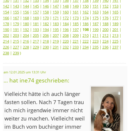
130
|
131
|
132
|
133
|
134
|
135
|
136
|
137
|
138
|
139
|
140
|
141
|
142
|
143
|
144
|
145
|
146
|
147
|
148
|
149
|
150
|
151
|
152
|
153
|
154
|
155
|
156
|
157
|
158
|
159
|
160
|
161
|
162
|
163
|
164
|
165
|
166
|
167
|
168
|
169
|
170
|
171
|
172
|
173
|
174
|
175
|
176
|
177
|
178
|
179
|
180
|
181
|
182
|
183
|
184
|
185
|
186
|
187
|
188
|
189
|
190
|
191
|
192
|
193
|
194
|
195
|
196
|
197
|
198
|
199
|
200
|
201
|
202
|
203
|
204
|
205
|
206
|
207
|
208
|
209
|
210
|
211
|
212
|
213
|
214
|
215
|
216
|
217
|
218
|
219
|
220
|
221
|
222
|
223
|
224
|
225
|
226
|
227
|
228
|
229
|
230
|
231
|
232
|
233
|
234
|
235
|
236
|
237
|
238
|
239
)
am 12.01.2025 um 13:31 Uhr
... hat ine74 geschrieben:
Vielleicht hätte ich auch länger
fasten sollen. Nach 7 Tagen trau
ich mich irgendwie immer nicht
weiter zu machen. Vielleicht weil
im Buch vom buchinger immer