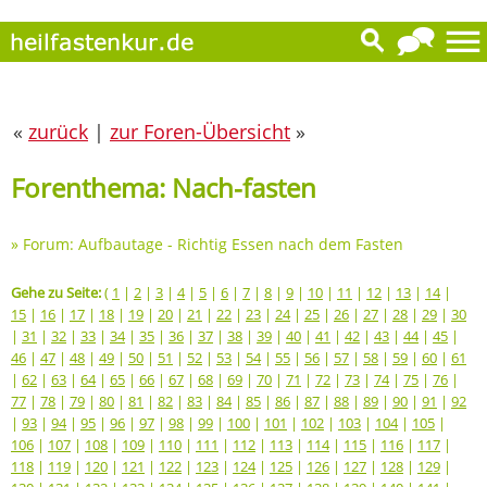
«
zurück
|
zur Foren-Übersicht
»
Forenthema: Nach-fasten
»
Forum: Aufbautage - Richtig Essen nach dem Fasten
Gehe zu Seite:
(
1
|
2
|
3
|
4
|
5
|
6
|
7
|
8
|
9
|
10
|
11
|
12
|
13
|
14
|
15
|
16
|
17
|
18
|
19
|
20
|
21
|
22
|
23
|
24
|
25
|
26
|
27
|
28
|
29
|
30
|
31
|
32
|
33
|
34
|
35
|
36
|
37
|
38
|
39
|
40
|
41
|
42
|
43
|
44
|
45
|
46
|
47
|
48
|
49
|
50
|
51
|
52
|
53
|
54
|
55
|
56
|
57
|
58
|
59
|
60
|
61
|
62
|
63
|
64
|
65
|
66
|
67
|
68
|
69
|
70
|
71
|
72
|
73
|
74
|
75
|
76
|
77
|
78
|
79
|
80
|
81
|
82
|
83
|
84
|
85
|
86
|
87
|
88
|
89
|
90
|
91
|
92
|
93
|
94
|
95
|
96
|
97
|
98
|
99
|
100
|
101
|
102
|
103
|
104
|
105
|
106
|
107
|
108
|
109
|
110
|
111
|
112
|
113
|
114
|
115
|
116
|
117
|
118
|
119
|
120
|
121
|
122
|
123
|
124
|
125
|
126
|
127
|
128
|
129
|