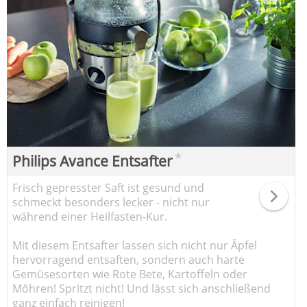
*
Philips Avance Entsafter
Frisch gepresster Saft ist gesund und
schmeckt besonders lecker - nicht nur
während einer Heilfasten-Kur.
Mit diesem Entsafter lassen sich nicht nur Äpfel
hervorragend entsaften, sondern auch harte
Gemüsesorten wie Rote Bete, Kartoffeln oder
Möhren! Spritzt nicht! Und lässt sich anschließend
ganz einfach reinigen!