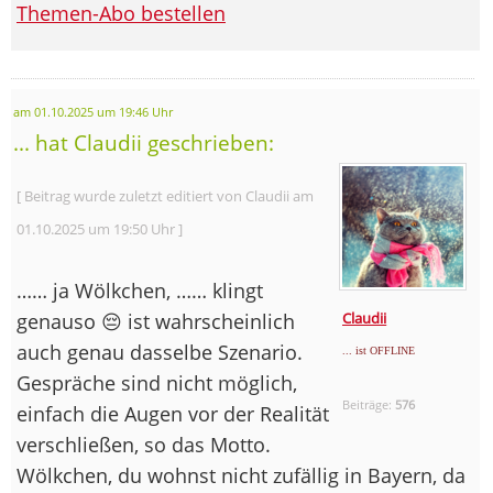
Themen-Abo bestellen
am 01.10.2025 um 19:46 Uhr
... hat Claudii geschrieben:
[ Beitrag wurde zuletzt editiert von Claudii am
01.10.2025 um 19:50 Uhr ]
…… ja Wölkchen, …… klingt
genauso 😔 ist wahrscheinlich
Claudii
auch genau dasselbe Szenario.
... ist OFFLINE
Gespräche sind nicht möglich,
Beiträge:
576
einfach die Augen vor der Realität
verschließen, so das Motto.
Wölkchen, du wohnst nicht zufällig in Bayern, da