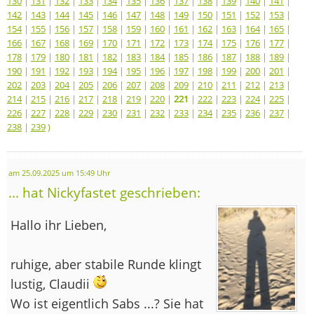
130
|
131
|
132
|
133
|
134
|
135
|
136
|
137
|
138
|
139
|
140
|
141
|
142
|
143
|
144
|
145
|
146
|
147
|
148
|
149
|
150
|
151
|
152
|
153
|
154
|
155
|
156
|
157
|
158
|
159
|
160
|
161
|
162
|
163
|
164
|
165
|
166
|
167
|
168
|
169
|
170
|
171
|
172
|
173
|
174
|
175
|
176
|
177
|
178
|
179
|
180
|
181
|
182
|
183
|
184
|
185
|
186
|
187
|
188
|
189
|
190
|
191
|
192
|
193
|
194
|
195
|
196
|
197
|
198
|
199
|
200
|
201
|
202
|
203
|
204
|
205
|
206
|
207
|
208
|
209
|
210
|
211
|
212
|
213
|
214
|
215
|
216
|
217
|
218
|
219
|
220
|
221
|
222
|
223
|
224
|
225
|
226
|
227
|
228
|
229
|
230
|
231
|
232
|
233
|
234
|
235
|
236
|
237
|
238
|
239
)
am 25.09.2025 um 15:49 Uhr
... hat Nickyfastet geschrieben:
Hallo ihr Lieben,
ruhige, aber stabile Runde klingt
lustig, Claudii
Wo ist eigentlich Sabs ...? Sie hat