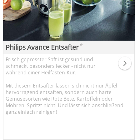
*
Philips Avance Entsafter
Frisch gepresster Saft ist gesund und
schmeckt besonders lecker - nicht nur
während einer Heilfasten-Kur.
Mit diesem Entsafter lassen sich nicht nur Äpfel
hervorragend entsaften, sondern auch harte
Gemüsesorten wie Rote Bete, Kartoffeln oder
Möhren! Spritzt nicht! Und lässt sich anschließend
ganz einfach reinigen!