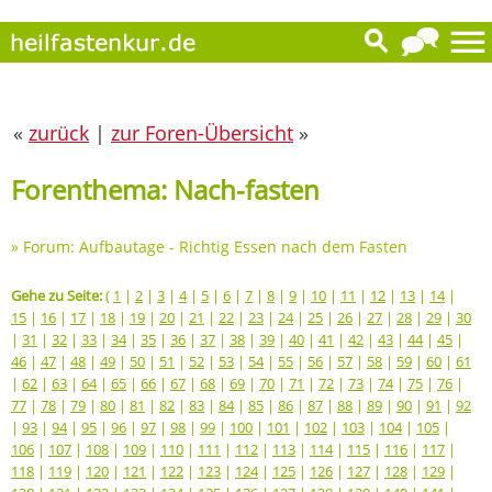
«
zurück
|
zur Foren-Übersicht
»
Forenthema: Nach-fasten
»
Forum: Aufbautage - Richtig Essen nach dem Fasten
Gehe zu Seite:
(
1
|
2
|
3
|
4
|
5
|
6
|
7
|
8
|
9
|
10
|
11
|
12
|
13
|
14
|
15
|
16
|
17
|
18
|
19
|
20
|
21
|
22
|
23
|
24
|
25
|
26
|
27
|
28
|
29
|
30
|
31
|
32
|
33
|
34
|
35
|
36
|
37
|
38
|
39
|
40
|
41
|
42
|
43
|
44
|
45
|
46
|
47
|
48
|
49
|
50
|
51
|
52
|
53
|
54
|
55
|
56
|
57
|
58
|
59
|
60
|
61
|
62
|
63
|
64
|
65
|
66
|
67
|
68
|
69
|
70
|
71
|
72
|
73
|
74
|
75
|
76
|
77
|
78
|
79
|
80
|
81
|
82
|
83
|
84
|
85
|
86
|
87
|
88
|
89
|
90
|
91
|
92
|
93
|
94
|
95
|
96
|
97
|
98
|
99
|
100
|
101
|
102
|
103
|
104
|
105
|
106
|
107
|
108
|
109
|
110
|
111
|
112
|
113
|
114
|
115
|
116
|
117
|
118
|
119
|
120
|
121
|
122
|
123
|
124
|
125
|
126
|
127
|
128
|
129
|