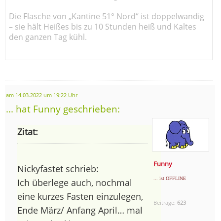
Die Flasche von „Kantine 51° Nord“ ist doppelwandig
– sie hält Heißes bis zu 10 Stunden heiß und Kaltes
den ganzen Tag kühl.
am 14.03.2022 um 19:22 Uhr
... hat Funny geschrieben:
Zitat:
Funny
Nickyfastet schrieb:
... ist OFFLINE
Ich überlege auch, nochmal
eine kurzes Fasten einzulegen,
Beiträge:
623
Ende März/ Anfang April… mal