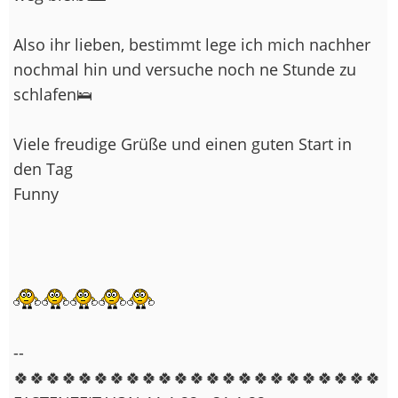
Also ihr lieben, bestimmt lege ich mich nachher
nochmal hin und versuche noch ne Stunde zu
schlafen🛌
Viele freudige Grüße und einen guten Start in
den Tag
Funny
--
🍀🍀🍀🍀🍀🍀🍀🍀🍀🍀🍀🍀🍀🍀🍀🍀🍀🍀🍀🍀🍀🍀🍀