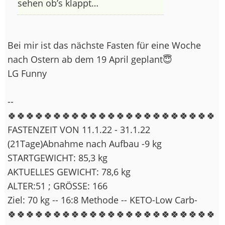
sehen ob’s klappt…
Bei mir ist das nächste Fasten für eine Woche
nach Ostern ab dem 19 April geplant😇
LG Funny
--
🍀🍀🍀🍀🍀🍀🍀🍀🍀🍀🍀🍀🍀🍀🍀🍀🍀🍀🍀🍀🍀🍀🍀
FASTENZEIT VON 11.1.22 - 31.1.22
(21Tage)Abnahme nach Aufbau -9 kg
STARTGEWICHT: 85,3 kg
AKTUELLES GEWICHT: 78,6 kg
ALTER:51 ; GRÖSSE: 166
Ziel: 70 kg -- 16:8 Methode -- KETO-Low Carb-
🍀🍀🍀🍀🍀🍀🍀🍀🍀🍀🍀🍀🍀🍀🍀🍀🍀🍀🍀🍀🍀🍀🍀