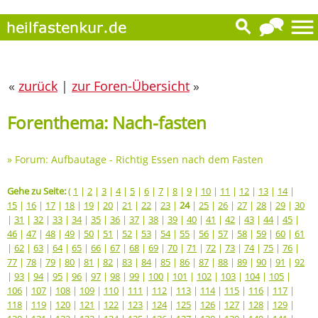
«
zurück
|
zur Foren-Übersicht
»
Forenthema: Nach-fasten
»
Forum: Aufbautage - Richtig Essen nach dem Fasten
Gehe zu Seite:
(
1
|
2
|
3
|
4
|
5
|
6
|
7
|
8
|
9
|
10
|
11
|
12
|
13
|
14
|
15
|
16
|
17
|
18
|
19
|
20
|
21
|
22
|
23
|
24
|
25
|
26
|
27
|
28
|
29
|
30
|
31
|
32
|
33
|
34
|
35
|
36
|
37
|
38
|
39
|
40
|
41
|
42
|
43
|
44
|
45
|
46
|
47
|
48
|
49
|
50
|
51
|
52
|
53
|
54
|
55
|
56
|
57
|
58
|
59
|
60
|
61
|
62
|
63
|
64
|
65
|
66
|
67
|
68
|
69
|
70
|
71
|
72
|
73
|
74
|
75
|
76
|
77
|
78
|
79
|
80
|
81
|
82
|
83
|
84
|
85
|
86
|
87
|
88
|
89
|
90
|
91
|
92
|
93
|
94
|
95
|
96
|
97
|
98
|
99
|
100
|
101
|
102
|
103
|
104
|
105
|
106
|
107
|
108
|
109
|
110
|
111
|
112
|
113
|
114
|
115
|
116
|
117
|
118
|
119
|
120
|
121
|
122
|
123
|
124
|
125
|
126
|
127
|
128
|
129
|