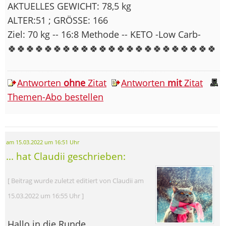
AKTUELLES GEWICHT: 78,5 kg
ALTER:51 ; GRÖSSE: 166
Ziel: 70 kg -- 16:8 Methode -- KETO -Low Carb-
🍀🍀🍀🍀🍀🍀🍀🍀🍀🍀🍀🍀🍀🍀🍀🍀🍀🍀🍀🍀🍀🍀🍀
Antworten
ohne
Zitat
Antworten
mit
Zitat
Themen-Abo bestellen
am 15.03.2022 um 16:51 Uhr
... hat Claudii geschrieben:
[ Beitrag wurde zuletzt editiert von Claudii am
15.03.2022 um 16:55 Uhr ]
Hallo in die Runde,