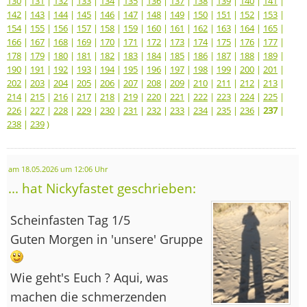
130
|
131
|
132
|
133
|
134
|
135
|
136
|
137
|
138
|
139
|
140
|
141
|
142
|
143
|
144
|
145
|
146
|
147
|
148
|
149
|
150
|
151
|
152
|
153
|
154
|
155
|
156
|
157
|
158
|
159
|
160
|
161
|
162
|
163
|
164
|
165
|
166
|
167
|
168
|
169
|
170
|
171
|
172
|
173
|
174
|
175
|
176
|
177
|
178
|
179
|
180
|
181
|
182
|
183
|
184
|
185
|
186
|
187
|
188
|
189
|
190
|
191
|
192
|
193
|
194
|
195
|
196
|
197
|
198
|
199
|
200
|
201
|
202
|
203
|
204
|
205
|
206
|
207
|
208
|
209
|
210
|
211
|
212
|
213
|
214
|
215
|
216
|
217
|
218
|
219
|
220
|
221
|
222
|
223
|
224
|
225
|
226
|
227
|
228
|
229
|
230
|
231
|
232
|
233
|
234
|
235
|
236
|
237
|
238
|
239
)
am 18.05.2026 um 12:06 Uhr
... hat Nickyfastet geschrieben:
Scheinfasten Tag 1/5
Guten Morgen in 'unsere' Gruppe
Wie geht's Euch ? Aqui, was
machen die schmerzenden