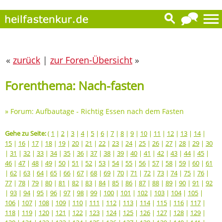
«
zurück
|
zur Foren-Übersicht
»
Forenthema: Nach-fasten
»
Forum: Aufbautage - Richtig Essen nach dem Fasten
Gehe zu Seite:
(
1
|
2
|
3
|
4
|
5
|
6
|
7
|
8
|
9
|
10
|
11
|
12
|
13
|
14
|
15
|
16
|
17
|
18
|
19
|
20
|
21
|
22
|
23
|
24
|
25
|
26
|
27
|
28
|
29
|
30
|
31
|
32
|
33
|
34
|
35
|
36
|
37
|
38
|
39
|
40
|
41
|
42
|
43
|
44
|
45
|
46
|
47
|
48
|
49
|
50
|
51
|
52
|
53
|
54
|
55
|
56
|
57
|
58
|
59
|
60
|
61
|
62
|
63
|
64
|
65
|
66
|
67
|
68
|
69
|
70
|
71
|
72
|
73
|
74
|
75
|
76
|
77
|
78
|
79
|
80
|
81
|
82
|
83
|
84
|
85
|
86
|
87
|
88
|
89
|
90
|
91
|
92
|
93
|
94
|
95
|
96
|
97
|
98
|
99
|
100
|
101
|
102
|
103
|
104
|
105
|
106
|
107
|
108
|
109
|
110
|
111
|
112
|
113
|
114
|
115
|
116
|
117
|
118
|
119
|
120
|
121
|
122
|
123
|
124
|
125
|
126
|
127
|
128
|
129
|