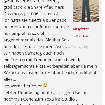
@Funny: ernsthaft im 33er(!)
großpack, die Share Pflaume?!!
Das muss ja 100€ kosten 🙄
Ich hatte sie zuletzt als 3er pack
bei Amazon gekauft und kann sie
Nickyfastet
nur empfehlen… viel
... ist OFFLINE
angenehmer als das Glauber Salz
und doch erfüllt sie ihren Zweck…
Beiträge:
847
Wir haben Samstag auch noch
ein Treffen mit Freunden und ich wollte
selbstgemachte Pizza vorbereiten aber da mein
Körper das fasten ja kennt hoffe ich, das klappt
alles…
Ich werde berichten
Letzter Urlaubstag heute … ich genieße ihn
nochmal! Gehe zum Yoga ins Studio ,