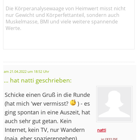
Die Körperanalysewaage von Heimwert misst nicht
nur Gewicht und Körperfettanteil, sondern auch
Muskelmasse, BMI und viele weitere spannende
Werte.
am 21.04.2022 um 18:52 Uhr
... hat natti geschrieben:
Schicke einen Gruß in die Runde
(hat mich 'wer vermisst?
) - es
ging spontan in eine Auszeit, hat
auch sehr gut getan. Kein
Internet, kein TV, nur Wandern
natti
(naja, eher spazierengehen),
... ist OFFLINE