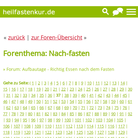
«
zurück
|
zur Foren-Übersicht
»
Forenthema: Nach-fasten
»
Forum: Aufbautage - Richtig Essen nach dem Fasten
Gehe zu Seite:
(
1
|
2
|
3
|
4
|
5
|
6
|
7
|
8
|
9
|
10
|
11
|
12
|
13
|
14
|
15
|
16
|
17
|
18
|
19
|
20
|
21
|
22
|
23
|
24
|
25
|
26
|
27
|
28
|
29
|
30
|
31
|
32
|
33
|
34
|
35
|
36
|
37
|
38
|
39
|
40
|
41
|
42
|
43
|
44
|
45
|
46
|
47
|
48
|
49
|
50
|
51
|
52
|
53
|
54
|
55
|
56
|
57
|
58
|
59
|
60
|
61
|
62
|
63
|
64
|
65
|
66
|
67
|
68
|
69
|
70
|
71
|
72
|
73
|
74
|
75
|
76
|
77
|
78
|
79
|
80
|
81
|
82
|
83
|
84
|
85
|
86
|
87
|
88
|
89
|
90
|
91
|
92
|
93
|
94
|
95
|
96
|
97
|
98
|
99
|
100
|
101
|
102
|
103
|
104
|
105
|
106
|
107
|
108
|
109
|
110
|
111
|
112
|
113
|
114
|
115
|
116
|
117
|
118
|
119
|
120
|
121
|
122
|
123
|
124
|
125
|
126
|
127
|
128
|
129
|