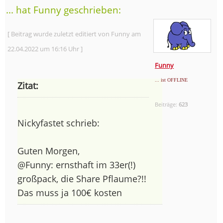
... hat Funny geschrieben:
[ Beitrag wurde zuletzt editiert von Funny am
22.04.2022 um 16:16 Uhr ]
Funny
... ist OFFLINE
Zitat:
Beiträge:
623
Nickyfastet schrieb:
Guten Morgen,
@Funny: ernsthaft im 33er(!)
großpack, die Share Pflaume?!!
Das muss ja 100€ kosten