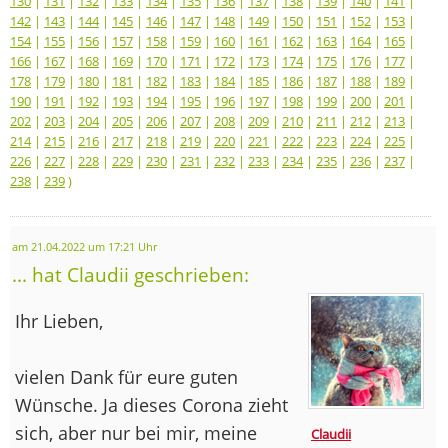
130
|
131
|
132
|
133
|
134
|
135
|
136
|
137
|
138
|
139
|
140
|
141
|
142
|
143
|
144
|
145
|
146
|
147
|
148
|
149
|
150
|
151
|
152
|
153
|
154
|
155
|
156
|
157
|
158
|
159
|
160
|
161
|
162
|
163
|
164
|
165
|
166
|
167
|
168
|
169
|
170
|
171
|
172
|
173
|
174
|
175
|
176
|
177
|
178
|
179
|
180
|
181
|
182
|
183
|
184
|
185
|
186
|
187
|
188
|
189
|
190
|
191
|
192
|
193
|
194
|
195
|
196
|
197
|
198
|
199
|
200
|
201
|
202
|
203
|
204
|
205
|
206
|
207
|
208
|
209
|
210
|
211
|
212
|
213
|
214
|
215
|
216
|
217
|
218
|
219
|
220
|
221
|
222
|
223
|
224
|
225
|
226
|
227
|
228
|
229
|
230
|
231
|
232
|
233
|
234
|
235
|
236
|
237
|
238
|
239
)
am 21.04.2022 um 17:21 Uhr
... hat Claudii geschrieben:
Ihr Lieben,
vielen Dank für eure guten
Wünsche. Ja dieses Corona zieht
sich, aber nur bei mir, meine
Claudii