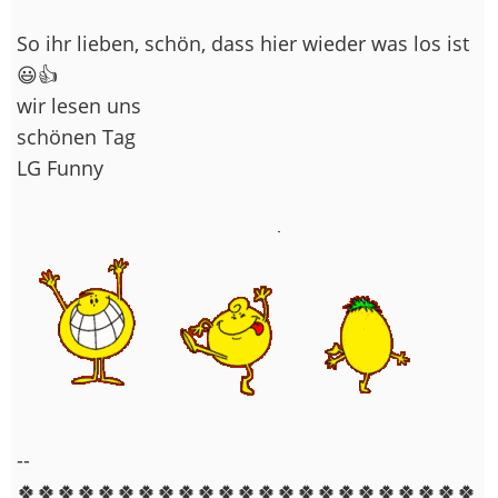
So ihr lieben, schön, dass hier wieder was los ist
😃👍
wir lesen uns
schönen Tag
LG Funny
--
🍀🍀🍀🍀🍀🍀🍀🍀🍀🍀🍀🍀🍀🍀🍀🍀🍀🍀🍀🍀🍀🍀🍀