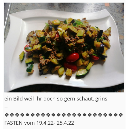
ein Bild weil ihr doch so gern schaut, grins
--
🍀🍀🍀🍀🍀🍀🍀🍀🍀🍀🍀🍀🍀🍀🍀🍀🍀🍀🍀🍀🍀🍀🍀
FASTEN vom 19.4.22- 25.4.22