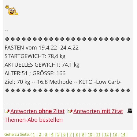
--
🍀🍀🍀🍀🍀🍀🍀🍀🍀🍀🍀🍀🍀🍀🍀🍀🍀🍀🍀🍀🍀🍀🍀
FASTEN vom 19.4.22- 24.4.22
STARTGEWICHT: 78,4 kg
AKTUELLES GEWICHT: 74,1 kg
ALTER:51 ; GRÖSSE: 166
Ziel: 70 kg -- 16:8 Methode -- KETO -Low Carb-
🍀🍀🍀🍀🍀🍀🍀🍀🍀🍀🍀🍀🍀🍀🍀🍀🍀🍀🍀🍀🍀🍀🍀
Antworten
ohne
Zitat
Antworten
mit
Zitat
Themen-Abo bestellen
Gehe zu Seite: (
1
|
2
|
3
|
4
|
5
|
6
|
7
|
8
|
9
|
10
|
11
|
12
|
13
|
14
|