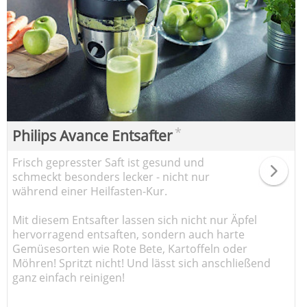
*
Philips Avance Entsafter
Frisch gepresster Saft ist gesund und
schmeckt besonders lecker - nicht nur
während einer Heilfasten-Kur.
Mit diesem Entsafter lassen sich nicht nur Äpfel
hervorragend entsaften, sondern auch harte
Gemüsesorten wie Rote Bete, Kartoffeln oder
Möhren! Spritzt nicht! Und lässt sich anschließend
ganz einfach reinigen!