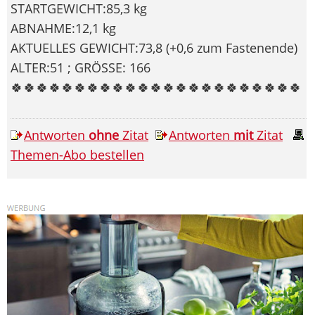
STARTGEWICHT:85,3 kg
ABNAHME:12,1 kg
AKTUELLES GEWICHT:73,8 (+0,6 zum Fastenende)
ALTER:51 ; GRÖSSE: 166
🍀🍀🍀🍀🍀🍀🍀🍀🍀🍀🍀🍀🍀🍀🍀🍀🍀🍀🍀🍀🍀🍀🍀
Antworten
ohne
Zitat
Antworten
mit
Zitat
Themen-Abo bestellen