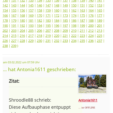
130
|
131
|
132
|
133
|
134
|
135
|
136
|
137
|
138
|
139
|
140
|
141
|
142
|
143
|
144
|
145
|
146
|
147
|
148
|
149
|
150
|
151
|
152
|
153
|
154
|
155
|
156
|
157
|
158
|
159
|
160
|
161
|
162
|
163
|
164
|
165
|
166
|
167
|
168
|
169
|
170
|
171
|
172
|
173
|
174
|
175
|
176
|
177
|
178
|
179
|
180
|
181
|
182
|
183
|
184
|
185
|
186
|
187
|
188
|
189
|
190
|
191
|
192
|
193
|
194
|
195
|
196
|
197
|
198
|
199
|
200
|
201
|
202
|
203
|
204
|
205
|
206
|
207
|
208
|
209
|
210
|
211
|
212
|
213
|
214
|
215
|
216
|
217
|
218
|
219
|
220
|
221
|
222
|
223
|
224
|
225
|
226
|
227
|
228
|
229
|
230
|
231
|
232
|
233
|
234
|
235
|
236
|
237
|
238
|
239
)
am 03.02.2022 um 07:59 Uhr
... hat Antonia1611 geschrieben:
Zitat:
Shroodle88 schrieb:
Antonia1611
Diese Aufbauphase entpuppt
... ist OFFLINE