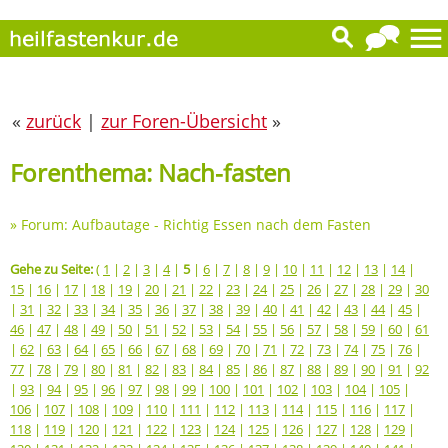
«
zurück
|
zur Foren-Übersicht
»
Forenthema: Nach-fasten
»
Forum: Aufbautage - Richtig Essen nach dem Fasten
Gehe zu Seite:
(
1
|
2
|
3
|
4
|
5
|
6
|
7
|
8
|
9
|
10
|
11
|
12
|
13
|
14
|
15
|
16
|
17
|
18
|
19
|
20
|
21
|
22
|
23
|
24
|
25
|
26
|
27
|
28
|
29
|
30
|
31
|
32
|
33
|
34
|
35
|
36
|
37
|
38
|
39
|
40
|
41
|
42
|
43
|
44
|
45
|
46
|
47
|
48
|
49
|
50
|
51
|
52
|
53
|
54
|
55
|
56
|
57
|
58
|
59
|
60
|
61
|
62
|
63
|
64
|
65
|
66
|
67
|
68
|
69
|
70
|
71
|
72
|
73
|
74
|
75
|
76
|
77
|
78
|
79
|
80
|
81
|
82
|
83
|
84
|
85
|
86
|
87
|
88
|
89
|
90
|
91
|
92
|
93
|
94
|
95
|
96
|
97
|
98
|
99
|
100
|
101
|
102
|
103
|
104
|
105
|
106
|
107
|
108
|
109
|
110
|
111
|
112
|
113
|
114
|
115
|
116
|
117
|
118
|
119
|
120
|
121
|
122
|
123
|
124
|
125
|
126
|
127
|
128
|
129
|