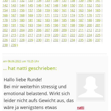
130
|
131
|
132
|
133
|
134
|
135
|
136
|
137
|
138
|
139
|
140
|
141
|
142
|
143
|
144
|
145
|
146
|
147
|
148
|
149
|
150
|
151
|
152
|
153
|
154
|
155
|
156
|
157
|
158
|
159
|
160
|
161
|
162
|
163
|
164
|
165
|
166
|
167
|
168
|
169
|
170
|
171
|
172
|
173
|
174
|
175
|
176
|
177
|
178
|
179
|
180
|
181
|
182
|
183
|
184
|
185
|
186
|
187
|
188
|
189
|
190
|
191
|
192
|
193
|
194
|
195
|
196
|
197
|
198
|
199
|
200
|
201
|
202
|
203
|
204
|
205
|
206
|
207
|
208
|
209
|
210
|
211
|
212
|
213
|
214
|
215
|
216
|
217
|
218
|
219
|
220
|
221
|
222
|
223
|
224
|
225
|
226
|
227
|
228
|
229
|
230
|
231
|
232
|
233
|
234
|
235
|
236
|
237
|
238
|
239
)
am 06.06.2022 um 10:25 Uhr
... hat natti geschrieben:
Hallo liebe Runde!
Bei mir weiterhin stressig und
emotional belastend. Wirkt sich
leider nicht aufs Gewicht aus, das
wäre ja wenigstens etwas
natti