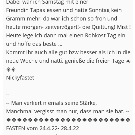
Dabei war ich Samstag mit einer
Freundin Tapas essen und hatte Sonntag kein
Gramm mehr, da war ich schon so froh und
heute morgen- zeitverzögert!- die Quittung! Mist !
Heute lege ich dann mal einen Rohkost Tag ein
und hoffe das beste …
Kommt ihr auch alle gut bzw besser als ich in die
neue Woche und natti, genieße die freien Tage ☀️
☀️☀️
Nickyfastet
--
-- Man verliert niemals seine Stärke,
Manchmal vergisst man nur, dass man sie hat. --
🍀🍀🍀🍀🍀🍀🍀🍀🍀🍀🍀🍀🍀🍀🍀🍀🍀🍀🍀🍀🍀🍀🍀
FASTEN vom 24.4.22- 28.4.22