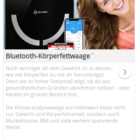
*
Bluetooth-Körperfettwaage
Noch wichtiger als dein Gewicht ist zu wissen,
wie viel Körperfett du mit dir herumträgst.
Denn ein zu hoher Fettanteil zeigt, ob du aus
gesundheitlichen Gründen abnehmen solltest – oder
bereits im grünen Bereich bist.
Die Körperanalysewaage von Heimwert misst nicht
nur Gewicht und Körperfettanteil, sondern auch
Muskelmasse, BMI und viele weitere spannende
Werte.