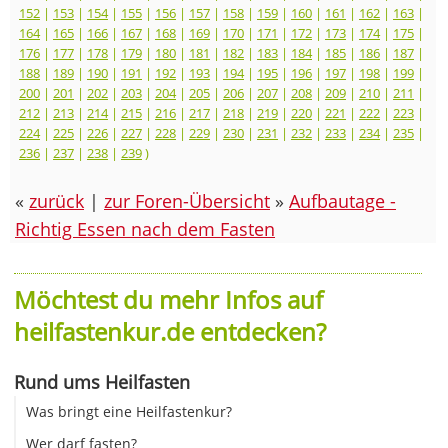
152
|
153
|
154
|
155
|
156
|
157
|
158
|
159
|
160
|
161
|
162
|
163
|
164
|
165
|
166
|
167
|
168
|
169
|
170
|
171
|
172
|
173
|
174
|
175
|
176
|
177
|
178
|
179
|
180
|
181
|
182
|
183
|
184
|
185
|
186
|
187
|
188
|
189
|
190
|
191
|
192
|
193
|
194
|
195
|
196
|
197
|
198
|
199
|
200
|
201
|
202
|
203
|
204
|
205
|
206
|
207
|
208
|
209
|
210
|
211
|
212
|
213
|
214
|
215
|
216
|
217
|
218
|
219
|
220
|
221
|
222
|
223
|
224
|
225
|
226
|
227
|
228
|
229
|
230
|
231
|
232
|
233
|
234
|
235
|
236
|
237
|
238
|
239
)
«
zurück
|
zur Foren-Übersicht
»
Aufbautage -
Richtig Essen nach dem Fasten
Möchtest du mehr Infos auf
heilfastenkur.de entdecken?
Rund ums Heilfasten
Was bringt eine Heilfastenkur?
Wer darf fasten?