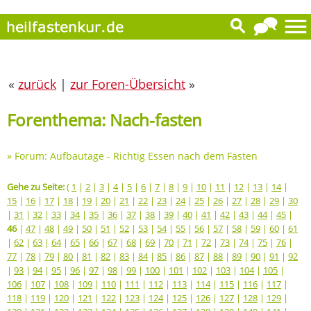
«
zurück
|
zur Foren-Übersicht
»
Forenthema: Nach-fasten
»
Forum: Aufbautage - Richtig Essen nach dem Fasten
Gehe zu Seite:
(
1
|
2
|
3
|
4
|
5
|
6
|
7
|
8
|
9
|
10
|
11
|
12
|
13
|
14
|
15
|
16
|
17
|
18
|
19
|
20
|
21
|
22
|
23
|
24
|
25
|
26
|
27
|
28
|
29
|
30
|
31
|
32
|
33
|
34
|
35
|
36
|
37
|
38
|
39
|
40
|
41
|
42
|
43
|
44
|
45
|
46
|
47
|
48
|
49
|
50
|
51
|
52
|
53
|
54
|
55
|
56
|
57
|
58
|
59
|
60
|
61
|
62
|
63
|
64
|
65
|
66
|
67
|
68
|
69
|
70
|
71
|
72
|
73
|
74
|
75
|
76
|
77
|
78
|
79
|
80
|
81
|
82
|
83
|
84
|
85
|
86
|
87
|
88
|
89
|
90
|
91
|
92
|
93
|
94
|
95
|
96
|
97
|
98
|
99
|
100
|
101
|
102
|
103
|
104
|
105
|
106
|
107
|
108
|
109
|
110
|
111
|
112
|
113
|
114
|
115
|
116
|
117
|
118
|
119
|
120
|
121
|
122
|
123
|
124
|
125
|
126
|
127
|
128
|
129
|