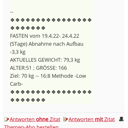
--
🍀🍀🍀🍀🍀🍀🍀🍀🍀🍀🍀🍀🍀🍀🍀🍀
🍀🍀🍀🍀🍀🍀🍀
FASTEN vom 19.4.22- 24.4.22
(5Tage) Abnahme nach Aufbau
-3,3 kg
AKTUELLES GEWICHT: 79,3 kg
ALTER:51 ; GRÖSSE: 166
Ziel: 70 kg -- 16:8 Methode -Low
Carb-
🍀🍀🍀🍀🍀🍀🍀🍀🍀🍀🍀🍀🍀🍀🍀🍀
🍀🍀🍀🍀🍀🍀🍀
Antworten
ohne
Zitat
Antworten
mit
Zitat
Themen-Abo bestellen