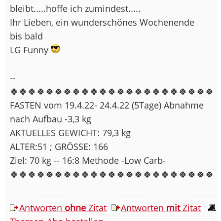
bleibt.....hoffe ich zumindest.....
Ihr Lieben, ein wunderschönes Wochenende
bis bald
LG Funny
--
🍀🍀🍀🍀🍀🍀🍀🍀🍀🍀🍀🍀🍀🍀🍀🍀🍀🍀🍀🍀🍀🍀🍀
FASTEN vom 19.4.22- 24.4.22 (5Tage) Abnahme
nach Aufbau -3,3 kg
AKTUELLES GEWICHT: 79,3 kg
ALTER:51 ; GRÖSSE: 166
Ziel: 70 kg -- 16:8 Methode -Low Carb-
🍀🍀🍀🍀🍀🍀🍀🍀🍀🍀🍀🍀🍀🍀🍀🍀🍀🍀🍀🍀🍀🍀🍀
Antworten
ohne
Zitat
Antworten
mit
Zitat