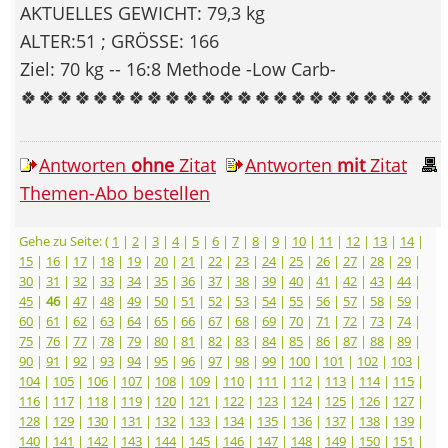
AKTUELLES GEWICHT: 79,3 kg
ALTER:51 ; GRÖSSE: 166
Ziel: 70 kg -- 16:8 Methode -Low Carb-
🍀🍀🍀🍀🍀🍀🍀🍀🍀🍀🍀🍀🍀🍀🍀🍀🍀🍀🍀🍀🍀🍀🍀
Antworten
ohne
Zitat
Antworten
mit
Zitat
Themen-Abo bestellen
Gehe zu Seite: (
1
|
2
|
3
|
4
|
5
|
6
|
7
|
8
|
9
|
10
|
11
|
12
|
13
|
14
|
15
|
16
|
17
|
18
|
19
|
20
|
21
|
22
|
23
|
24
|
25
|
26
|
27
|
28
|
29
|
30
|
31
|
32
|
33
|
34
|
35
|
36
|
37
|
38
|
39
|
40
|
41
|
42
|
43
|
44
|
45
|
46
|
47
|
48
|
49
|
50
|
51
|
52
|
53
|
54
|
55
|
56
|
57
|
58
|
59
|
60
|
61
|
62
|
63
|
64
|
65
|
66
|
67
|
68
|
69
|
70
|
71
|
72
|
73
|
74
|
75
|
76
|
77
|
78
|
79
|
80
|
81
|
82
|
83
|
84
|
85
|
86
|
87
|
88
|
89
|
90
|
91
|
92
|
93
|
94
|
95
|
96
|
97
|
98
|
99
|
100
|
101
|
102
|
103
|
104
|
105
|
106
|
107
|
108
|
109
|
110
|
111
|
112
|
113
|
114
|
115
|
116
|
117
|
118
|
119
|
120
|
121
|
122
|
123
|
124
|
125
|
126
|
127
|
128
|
129
|
130
|
131
|
132
|
133
|
134
|
135
|
136
|
137
|
138
|
139
|
140
|
141
|
142
|
143
|
144
|
145
|
146
|
147
|
148
|
149
|
150
|
151
|