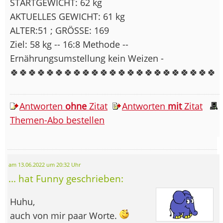
STARTGEWICHT: 62 kg
AKTUELLES GEWICHT: 61 kg
ALTER:51 ; GRÖSSE: 169
Ziel: 58 kg -- 16:8 Methode --
Ernährungsumstellung kein Weizen -
🍀🍀🍀🍀🍀🍀🍀🍀🍀🍀🍀🍀🍀🍀🍀🍀🍀🍀🍀🍀🍀🍀🍀
Antworten
ohne
Zitat
Antworten
mit
Zitat
Themen-Abo bestellen
am 13.06.2022 um 20:32 Uhr
... hat Funny geschrieben:
Huhu,
auch von mir paar Worte.