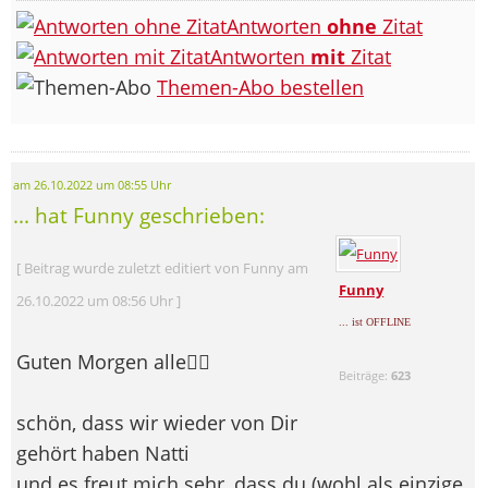
Antworten
ohne
Zitat
Antworten
mit
Zitat
Themen-Abo bestellen
am 26.10.2022 um 08:55 Uhr
... hat Funny geschrieben:
[ Beitrag wurde zuletzt editiert von Funny am
Funny
26.10.2022 um 08:56 Uhr ]
... ist OFFLINE
Guten Morgen alle🙋‍♀️
Beiträge:
623
schön, dass wir wieder von Dir
gehört haben Natti
und es freut mich sehr, dass du (wohl als einzige