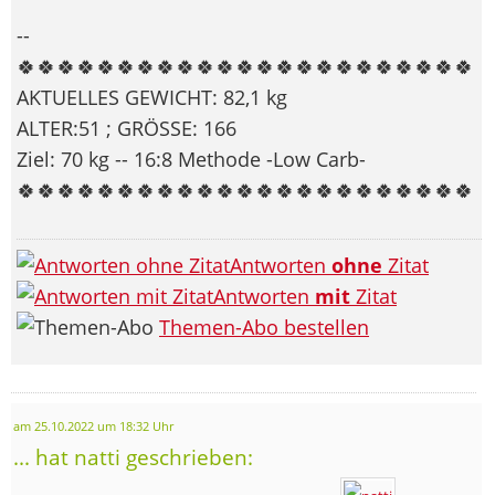
--
🍀🍀🍀🍀🍀🍀🍀🍀🍀🍀🍀🍀🍀🍀🍀🍀🍀🍀🍀🍀🍀🍀🍀
AKTUELLES GEWICHT: 82,1 kg
ALTER:51 ; GRÖSSE: 166
Ziel: 70 kg -- 16:8 Methode -Low Carb-
🍀🍀🍀🍀🍀🍀🍀🍀🍀🍀🍀🍀🍀🍀🍀🍀🍀🍀🍀🍀🍀🍀🍀
Antworten
ohne
Zitat
Antworten
mit
Zitat
Themen-Abo bestellen
am 25.10.2022 um 18:32 Uhr
... hat natti geschrieben: