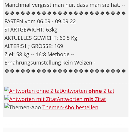
Manchmal vergisst man nur, dass man sie hat. --
🍀🍀🍀🍀🍀🍀🍀🍀🍀🍀🍀🍀🍀🍀🍀🍀🍀🍀🍀🍀🍀🍀🍀
FASTEN vom 06.09.- 09.09.22
STARTGEWICHT: 63kg
AKTUELLES GEWICHT: 60,5 Kg
ALTER:51 ; GRÖSSE: 169
Ziel: 58 kg -- 16:8 Methode --
Ernährungsumstellung kein Weizen -
🍀🍀🍀🍀🍀🍀🍀🍀🍀🍀🍀🍀🍀🍀🍀🍀🍀🍀🍀🍀🍀🍀🍀
Antworten
ohne
Zitat
Antworten
mit
Zitat
Themen-Abo bestellen