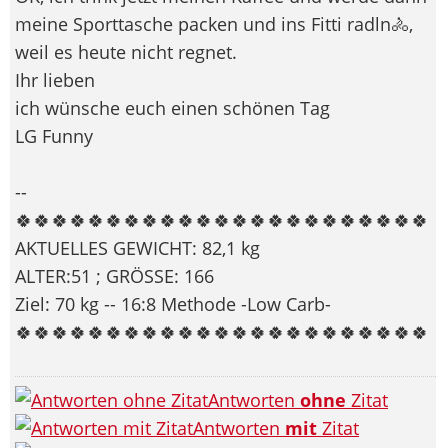
meine Sporttasche packen und ins Fitti radln🚴​,
weil es heute nicht regnet.
Ihr lieben
ich wünsche euch einen schönen Tag
LG Funny
--
🍀🍀🍀🍀🍀🍀🍀🍀🍀🍀🍀🍀🍀🍀🍀🍀🍀🍀🍀🍀🍀🍀🍀
AKTUELLES GEWICHT: 82,1 kg
ALTER:51 ; GRÖSSE: 166
Ziel: 70 kg -- 16:8 Methode -Low Carb-
🍀🍀🍀🍀🍀🍀🍀🍀🍀🍀🍀🍀🍀🍀🍀🍀🍀🍀🍀🍀🍀🍀🍀
Antworten
ohne
Zitat
Antworten
mit
Zitat