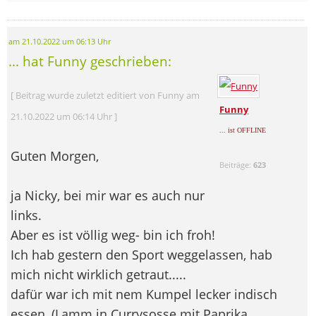
am 21.10.2022 um 06:13 Uhr
... hat Funny geschrieben:
[ Beitrag wurde zuletzt editiert von Funny am
Funny
21.10.2022 um 06:14 Uhr ]
... ist OFFLINE
Guten Morgen,
Beiträge:
623
ja Nicky, bei mir war es auch nur
links.
Aber es ist völlig weg- bin ich froh!
Ich hab gestern den Sport weggelassen, hab
mich nicht wirklich getraut.....
dafür war ich mit nem Kumpel lecker indisch
essen, (Lamm in Currysosse mit Paprika,