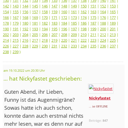
130
|
131
|
132
|
133
|
134
|
135
|
136
|
137
|
138
|
139
|
140
|
141
|
142
|
143
|
144
|
145
|
146
|
147
|
148
|
149
|
150
|
151
|
152
|
153
|
154
|
155
|
156
|
157
|
158
|
159
|
160
|
161
|
162
|
163
|
164
|
165
|
166
|
167
|
168
|
169
|
170
|
171
|
172
|
173
|
174
|
175
|
176
|
177
|
178
|
179
|
180
|
181
|
182
|
183
|
184
|
185
|
186
|
187
|
188
|
189
|
190
|
191
|
192
|
193
|
194
|
195
|
196
|
197
|
198
|
199
|
200
|
201
|
202
|
203
|
204
|
205
|
206
|
207
|
208
|
209
|
210
|
211
|
212
|
213
|
214
|
215
|
216
|
217
|
218
|
219
|
220
|
221
|
222
|
223
|
224
|
225
|
226
|
227
|
228
|
229
|
230
|
231
|
232
|
233
|
234
|
235
|
236
|
237
|
238
|
239
)
am 19.10.2022 um 20:30 Uhr
... hat Nickyfastet geschrieben:
Guten Abend, ihr Lieben,
Nickyfastet
Funny ist das Augenmigräne?
Sowas hatte ich auch schon,
... ist OFFLINE
konnte dann auch erstmal nichts
Beiträge:
847
mehr lesen, war es denn nur auf