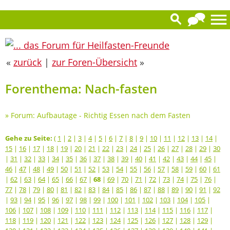
«
zurück
|
zur Foren-Übersicht
»
Forenthema: Nach-fasten
»
Forum: Aufbautage - Richtig Essen nach dem Fasten
Gehe zu Seite:
(
1
|
2
|
3
|
4
|
5
|
6
|
7
|
8
|
9
|
10
|
11
|
12
|
13
|
14
|
15
|
16
|
17
|
18
|
19
|
20
|
21
|
22
|
23
|
24
|
25
|
26
|
27
|
28
|
29
|
30
|
31
|
32
|
33
|
34
|
35
|
36
|
37
|
38
|
39
|
40
|
41
|
42
|
43
|
44
|
45
|
46
|
47
|
48
|
49
|
50
|
51
|
52
|
53
|
54
|
55
|
56
|
57
|
58
|
59
|
60
|
61
|
62
|
63
|
64
|
65
|
66
|
67
|
68
|
69
|
70
|
71
|
72
|
73
|
74
|
75
|
76
|
77
|
78
|
79
|
80
|
81
|
82
|
83
|
84
|
85
|
86
|
87
|
88
|
89
|
90
|
91
|
92
|
93
|
94
|
95
|
96
|
97
|
98
|
99
|
100
|
101
|
102
|
103
|
104
|
105
|
106
|
107
|
108
|
109
|
110
|
111
|
112
|
113
|
114
|
115
|
116
|
117
|
118
|
119
|
120
|
121
|
122
|
123
|
124
|
125
|
126
|
127
|
128
|
129
|