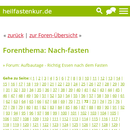
«
zurück
|
zur Foren-Übersicht
»
Forenthema: Nach-fasten
»
Forum: Aufbautage - Richtig Essen nach dem Fasten
Gehe zu Seite:
(
1
|
2
|
3
|
4
|
5
|
6
|
7
|
8
|
9
|
10
|
11
|
12
|
13
|
14
|
15
|
16
|
17
|
18
|
19
|
20
|
21
|
22
|
23
|
24
|
25
|
26
|
27
|
28
|
29
|
30
|
31
|
32
|
33
|
34
|
35
|
36
|
37
|
38
|
39
|
40
|
41
|
42
|
43
|
44
|
45
|
46
|
47
|
48
|
49
|
50
|
51
|
52
|
53
|
54
|
55
|
56
|
57
|
58
|
59
|
60
|
61
|
62
|
63
|
64
|
65
|
66
|
67
|
68
|
69
|
70
|
71
|
72
|
73
|
74
|
75
|
76
|
77
|
78
|
79
|
80
|
81
|
82
|
83
|
84
|
85
|
86
|
87
|
88
|
89
|
90
|
91
|
92
|
93
|
94
|
95
|
96
|
97
|
98
|
99
|
100
|
101
|
102
|
103
|
104
|
105
|
106
|
107
|
108
|
109
|
110
|
111
|
112
|
113
|
114
|
115
|
116
|
117
|
118
|
119
|
120
|
121
|
122
|
123
|
124
|
125
|
126
|
127
|
128
|
129
|