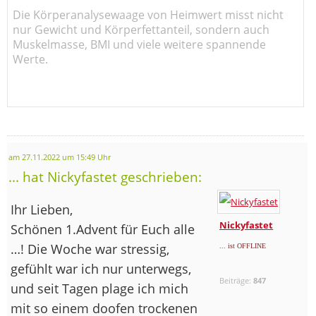
Die Körperanalysewaage von Heimwert misst nicht
nur Gewicht und Körperfettanteil, sondern auch
Muskelmasse, BMI und viele weitere spannende
Werte.
am 27.11.2022 um 15:49 Uhr
... hat Nickyfastet geschrieben:
Ihr Lieben,
Nickyfastet
Schönen 1.Advent für Euch alle
…! Die Woche war stressig,
... ist OFFLINE
gefühlt war ich nur unterwegs,
Beiträge:
847
und seit Tagen plage ich mich
mit so einem doofen trockenen