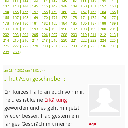
130
|
131
|
132
|
133
|
134
|
135
|
136
|
137
|
138
|
139
|
140
|
141
|
142
|
143
|
144
|
145
|
146
|
147
|
148
|
149
|
150
|
151
|
152
|
153
|
154
|
155
|
156
|
157
|
158
|
159
|
160
|
161
|
162
|
163
|
164
|
165
|
166
|
167
|
168
|
169
|
170
|
171
|
172
|
173
|
174
|
175
|
176
|
177
|
178
|
179
|
180
|
181
|
182
|
183
|
184
|
185
|
186
|
187
|
188
|
189
|
190
|
191
|
192
|
193
|
194
|
195
|
196
|
197
|
198
|
199
|
200
|
201
|
202
|
203
|
204
|
205
|
206
|
207
|
208
|
209
|
210
|
211
|
212
|
213
|
214
|
215
|
216
|
217
|
218
|
219
|
220
|
221
|
222
|
223
|
224
|
225
|
226
|
227
|
228
|
229
|
230
|
231
|
232
|
233
|
234
|
235
|
236
|
237
|
238
|
239
)
am 25.11.2022 um 11:02 Uhr
... hat Aqui geschrieben:
Ein kurzes Hallo an euch von mir.
ne... es ist keine
Erkältung
geworden und es geht mir jetzt
wieder besser. Hab gestern ein
langes Gespräch mit meiner
Aqui