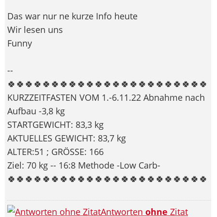
Das war nur ne kurze Info heute
Wir lesen uns
Funny
--
🍀🍀🍀🍀🍀🍀🍀🍀🍀🍀🍀🍀🍀🍀🍀🍀🍀🍀🍀🍀🍀🍀🍀
KURZZEITFASTEN VOM 1.-6.11.22 Abnahme nach
Aufbau -3,8 kg
STARTGEWICHT: 83,3 kg
AKTUELLES GEWICHT: 83,7 kg
ALTER:51 ; GRÖSSE: 166
Ziel: 70 kg -- 16:8 Methode -Low Carb-
🍀🍀🍀🍀🍀🍀🍀🍀🍀🍀🍀🍀🍀🍀🍀🍀🍀🍀🍀🍀🍀🍀🍀
Antworten
ohne
Zitat