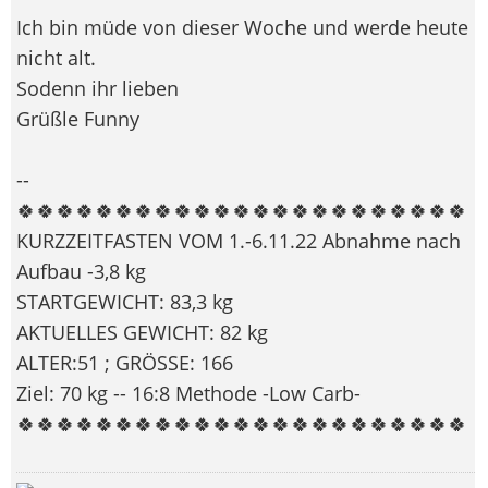
Ich bin müde von dieser Woche und werde heute
nicht alt.
Sodenn ihr lieben
Grüßle Funny
--
🍀🍀🍀🍀🍀🍀🍀🍀🍀🍀🍀🍀🍀🍀🍀🍀🍀🍀🍀🍀🍀🍀🍀
KURZZEITFASTEN VOM 1.-6.11.22 Abnahme nach
Aufbau -3,8 kg
STARTGEWICHT: 83,3 kg
AKTUELLES GEWICHT: 82 kg
ALTER:51 ; GRÖSSE: 166
Ziel: 70 kg -- 16:8 Methode -Low Carb-
🍀🍀🍀🍀🍀🍀🍀🍀🍀🍀🍀🍀🍀🍀🍀🍀🍀🍀🍀🍀🍀🍀🍀