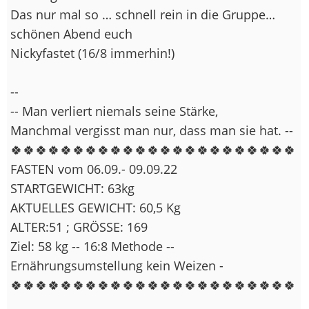
Das nur mal so … schnell rein in die Gruppe…
schönen Abend euch
Nickyfastet (16/8 immerhin!)
--
-- Man verliert niemals seine Stärke,
Manchmal vergisst man nur, dass man sie hat. --
🍀🍀🍀🍀🍀🍀🍀🍀🍀🍀🍀🍀🍀🍀🍀🍀🍀🍀🍀🍀🍀🍀🍀
FASTEN vom 06.09.- 09.09.22
STARTGEWICHT: 63kg
AKTUELLES GEWICHT: 60,5 Kg
ALTER:51 ; GRÖSSE: 169
Ziel: 58 kg -- 16:8 Methode --
Ernährungsumstellung kein Weizen -
🍀🍀🍀🍀🍀🍀🍀🍀🍀🍀🍀🍀🍀🍀🍀🍀🍀🍀🍀🍀🍀🍀🍀