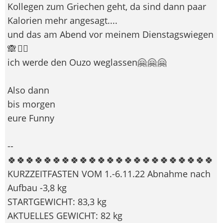
Kollegen zum Griechen geht, da sind dann paar
Kalorien mehr angesagt....
und das am Abend vor meinem Dienstagswiegen
🙈 🤷‍♀️
ich werde den Ouzo weglassen🤗 🤗 🤗
Also dann
bis morgen
eure Funny
--
🍀🍀🍀🍀🍀🍀🍀🍀🍀🍀🍀🍀🍀🍀🍀🍀🍀🍀🍀🍀🍀🍀🍀
KURZZEITFASTEN VOM 1.-6.11.22 Abnahme nach
Aufbau -3,8 kg
STARTGEWICHT: 83,3 kg
AKTUELLES GEWICHT: 82 kg