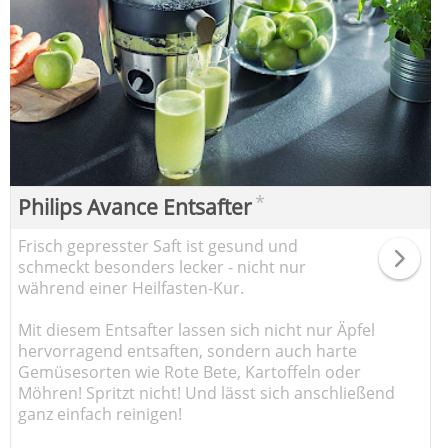
*
Philips Avance Entsafter
Frisch gepresster Saft ist gesund und
schmeckt besonders lecker - nicht nur
während einer Heilfasten-Kur.
Mit diesem Entsafter lassen sich nicht nur Äpfel
hervorragend entsaften, sondern auch harte
Gemüsesorten wie Rote Bete, Kartoffeln oder
Möhren! Spritzt nicht! Und lässt sich anschließend
ganz einfach reinigen!