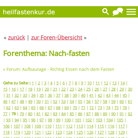
«
zurück
|
zur Foren-Übersicht
»
Forenthema: Nach-fasten
»
Forum: Aufbautage - Richtig Essen nach dem Fasten
Gehe zu Seite:
(
1
|
2
|
3
|
4
|
5
|
6
|
7
|
8
|
9
|
10
|
11
|
12
|
13
|
14
|
15
|
16
|
17
|
18
|
19
|
20
|
21
|
22
|
23
|
24
|
25
|
26
|
27
|
28
|
29
|
30
|
31
|
32
|
33
|
34
|
35
|
36
|
37
|
38
|
39
|
40
|
41
|
42
|
43
|
44
|
45
|
46
|
47
|
48
|
49
|
50
|
51
|
52
|
53
|
54
|
55
|
56
|
57
|
58
|
59
|
60
|
61
|
62
|
63
|
64
|
65
|
66
|
67
|
68
|
69
|
70
|
71
|
72
|
73
|
74
|
75
|
76
|
77
|
78
|
79
|
80
|
81
|
82
|
83
|
84
|
85
|
86
|
87
|
88
|
89
|
90
|
91
|
92
|
93
|
94
|
95
|
96
|
97
|
98
|
99
|
100
|
101
|
102
|
103
|
104
|
105
|
106
|
107
|
108
|
109
|
110
|
111
|
112
|
113
|
114
|
115
|
116
|
117
|
118
|
119
|
120
|
121
|
122
|
123
|
124
|
125
|
126
|
127
|
128
|
129
|