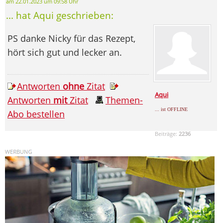
am 22.01.2023 um 09:58 Uhr
... hat Aqui geschrieben:
PS danke Nicky für das Rezept,
hört sich gut und lecker an.
Antworten
ohne
Zitat
Aqui
Antworten
mit
Zitat
Themen-
... ist OFFLINE
Abo bestellen
Beiträge:
2236