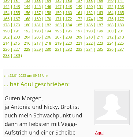
130
|
131
|
132
|
133
|
134
|
135
|
136
|
137
|
138
|
139
|
140
|
141
|
142
|
143
|
144
|
145
|
146
|
147
|
148
|
149
|
150
|
151
|
152
|
153
|
154
|
155
|
156
|
157
|
158
|
159
|
160
|
161
|
162
|
163
|
164
|
165
|
166
|
167
|
168
|
169
|
170
|
171
|
172
|
173
|
174
|
175
|
176
|
177
|
178
|
179
|
180
|
181
|
182
|
183
|
184
|
185
|
186
|
187
|
188
|
189
|
190
|
191
|
192
|
193
|
194
|
195
|
196
|
197
|
198
|
199
|
200
|
201
|
202
|
203
|
204
|
205
|
206
|
207
|
208
|
209
|
210
|
211
|
212
|
213
|
214
|
215
|
216
|
217
|
218
|
219
|
220
|
221
|
222
|
223
|
224
|
225
|
226
|
227
|
228
|
229
|
230
|
231
|
232
|
233
|
234
|
235
|
236
|
237
|
238
|
239
)
am 22.01.2023 um 09:55 Uhr
... hat Aqui geschrieben:
Guten Morgen,
ja Antonia und Nicky, Brot ist
auch mein Schwachpunkt und
dann am liebsten mit Veggi-
Aufstrich und einer Scheibe
Aqui