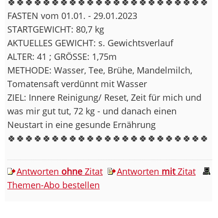
🍀🍀🍀🍀🍀🍀🍀🍀🍀🍀🍀🍀🍀🍀🍀🍀🍀🍀🍀🍀🍀🍀🍀
FASTEN vom 01.01. - 29.01.2023
STARTGEWICHT: 80,7 kg
AKTUELLES GEWICHT: s. Gewichtsverlauf
ALTER: 41 ; GRÖSSE: 1,75m
METHODE: Wasser, Tee, Brühe, Mandelmilch,
Tomatensaft verdünnt mit Wasser
ZIEL: Innere Reinigung/ Reset, Zeit für mich und
was mir gut tut, 72 kg - und danach einen
Neustart in eine gesunde Ernährung
🍀🍀🍀🍀🍀🍀🍀🍀🍀🍀🍀🍀🍀🍀🍀🍀🍀🍀🍀🍀🍀🍀🍀
Antworten
ohne
Zitat
Antworten
mit
Zitat
Themen-Abo bestellen