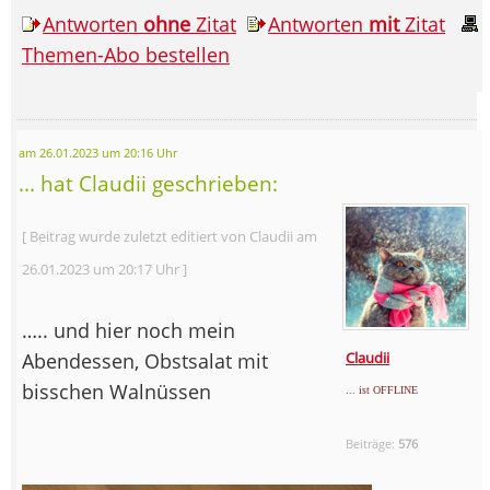
Antworten
ohne
Zitat
Antworten
mit
Zitat
Themen-Abo bestellen
am 26.01.2023 um 20:16 Uhr
... hat Claudii geschrieben:
[ Beitrag wurde zuletzt editiert von Claudii am
26.01.2023 um 20:17 Uhr ]
….. und hier noch mein
Abendessen, Obstsalat mit
Claudii
bisschen Walnüssen
... ist OFFLINE
Beiträge:
576