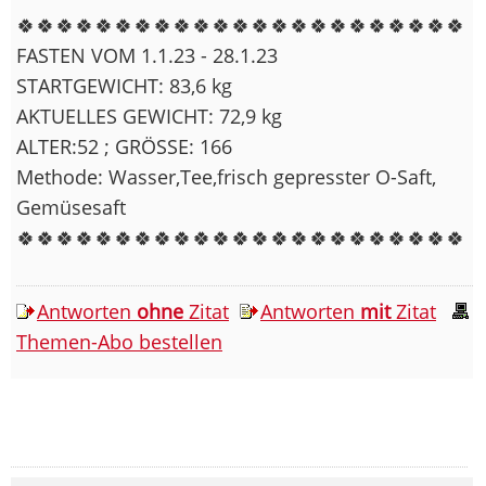
🍀🍀🍀🍀🍀🍀🍀🍀🍀🍀🍀🍀🍀🍀🍀🍀🍀🍀🍀🍀🍀🍀🍀
FASTEN VOM 1.1.23 - 28.1.23
STARTGEWICHT: 83,6 kg
AKTUELLES GEWICHT: 72,9 kg
ALTER:52 ; GRÖSSE: 166
Methode: Wasser,Tee,frisch gepresster O-Saft,
Gemüsesaft
🍀🍀🍀🍀🍀🍀🍀🍀🍀🍀🍀🍀🍀🍀🍀🍀🍀🍀🍀🍀🍀🍀🍀
Antworten
ohne
Zitat
Antworten
mit
Zitat
Themen-Abo bestellen