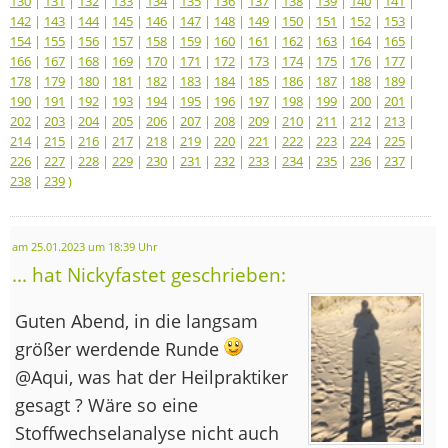
130
|
131
|
132
|
133
|
134
|
135
|
136
|
137
|
138
|
139
|
140
|
141
|
142
|
143
|
144
|
145
|
146
|
147
|
148
|
149
|
150
|
151
|
152
|
153
|
154
|
155
|
156
|
157
|
158
|
159
|
160
|
161
|
162
|
163
|
164
|
165
|
166
|
167
|
168
|
169
|
170
|
171
|
172
|
173
|
174
|
175
|
176
|
177
|
178
|
179
|
180
|
181
|
182
|
183
|
184
|
185
|
186
|
187
|
188
|
189
|
190
|
191
|
192
|
193
|
194
|
195
|
196
|
197
|
198
|
199
|
200
|
201
|
202
|
203
|
204
|
205
|
206
|
207
|
208
|
209
|
210
|
211
|
212
|
213
|
214
|
215
|
216
|
217
|
218
|
219
|
220
|
221
|
222
|
223
|
224
|
225
|
226
|
227
|
228
|
229
|
230
|
231
|
232
|
233
|
234
|
235
|
236
|
237
|
238
|
239
)
am 25.01.2023 um 18:39 Uhr
... hat Nickyfastet geschrieben:
Guten Abend, in die langsam
größer werdende Runde
@Aqui, was hat der Heilpraktiker
gesagt ? Wäre so eine
Stoffwechselanalyse nicht auch