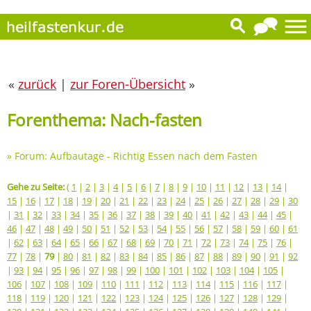
«
zurück
|
zur Foren-Übersicht
»
Forenthema: Nach-fasten
»
Forum: Aufbautage - Richtig Essen nach dem Fasten
Gehe zu Seite:
(
1
|
2
|
3
|
4
|
5
|
6
|
7
|
8
|
9
|
10
|
11
|
12
|
13
|
14
|
15
|
16
|
17
|
18
|
19
|
20
|
21
|
22
|
23
|
24
|
25
|
26
|
27
|
28
|
29
|
30
|
31
|
32
|
33
|
34
|
35
|
36
|
37
|
38
|
39
|
40
|
41
|
42
|
43
|
44
|
45
|
46
|
47
|
48
|
49
|
50
|
51
|
52
|
53
|
54
|
55
|
56
|
57
|
58
|
59
|
60
|
61
|
62
|
63
|
64
|
65
|
66
|
67
|
68
|
69
|
70
|
71
|
72
|
73
|
74
|
75
|
76
|
77
|
78
|
79
|
80
|
81
|
82
|
83
|
84
|
85
|
86
|
87
|
88
|
89
|
90
|
91
|
92
|
93
|
94
|
95
|
96
|
97
|
98
|
99
|
100
|
101
|
102
|
103
|
104
|
105
|
106
|
107
|
108
|
109
|
110
|
111
|
112
|
113
|
114
|
115
|
116
|
117
|
118
|
119
|
120
|
121
|
122
|
123
|
124
|
125
|
126
|
127
|
128
|
129
|