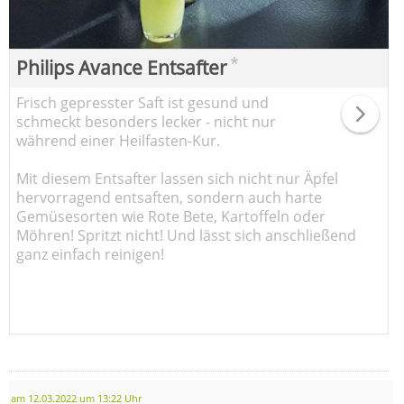
*
Philips Avance Entsafter
Frisch gepresster Saft ist gesund und
schmeckt besonders lecker - nicht nur
während einer Heilfasten-Kur.
Mit diesem Entsafter lassen sich nicht nur Äpfel
hervorragend entsaften, sondern auch harte
Gemüsesorten wie Rote Bete, Kartoffeln oder
Möhren! Spritzt nicht! Und lässt sich anschließend
ganz einfach reinigen!
am 12.03.2022 um 13:22 Uhr