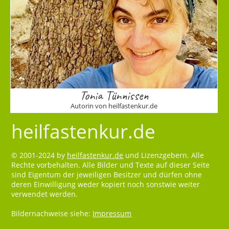
Tonia Tünnissen
Autorin von heilfastenkur.de
heilfastenkur.de
© 2001-2024 by
heilfastenkur.de
und Lizenzgebern. Alle
Rechte vorbehalten. Alle Bilder und Texte auf dieser Seite
sind Eigentum der jeweiligen Besitzer und dürfen ohne
deren Einwilligung weder kopiert noch sonstwie weiter
verwendet werden.
Bildernachweise siehe:
Impressum