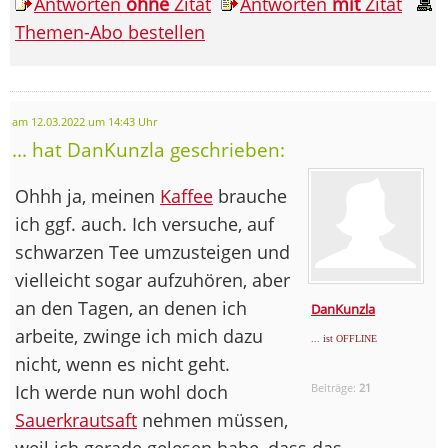
Antworten
ohne
Zitat
Antworten
mit
Zitat
Themen-Abo bestellen
am 12.03.2022 um 14:43 Uhr
... hat DanKunzla geschrieben:
Ohhh ja, meinen
Kaffee
brauche
ich ggf. auch. Ich versuche, auf
schwarzen Tee umzusteigen und
vielleicht sogar aufzuhören, aber
an den Tagen, an denen ich
DanKunzla
arbeite, zwinge ich mich dazu
... ist OFFLINE
nicht, wenn es nicht geht.
Ich werde nun wohl doch
Beiträge:
21
Sauerkrautsaft
nehmen müssen,
weil ich gerade gelesen habe, dass das