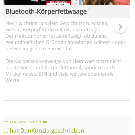
*
Bluetooth-Körperfettwaage
Noch wichtiger als dein Gewicht ist zu wissen,
wie viel Körperfett du mit dir herumträgst.
Denn ein zu hoher Fettanteil zeigt, ob du aus
gesundheitlichen Gründen abnehmen solltest – oder
bereits im grünen Bereich bist.
Die Körperanalysewaage von Heimwert misst nicht
nur Gewicht und Körperfettanteil, sondern auch
Muskelmasse, BMI und viele weitere spannende
Werte.
am 13.03.2022 um 13:19 Uhr
... hat DanKunzla geschrieben: