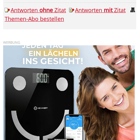
Antworten
ohne
Zitat
Antworten
mit
Zitat
Themen-Abo bestellen