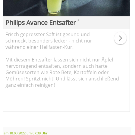
*
Philips Avance Entsafter
Frisch gepresster Saft ist gesund und
schmeckt besonders lecker - nicht nur
während einer Heilfasten-Kur.
Mit diesem Entsafter lassen sich nicht nur Äpfel
hervorragend entsaften, sondern auch harte
Gemüsesorten wie Rote Bete, Kartoffeln oder
Möhren! Spritzt nicht! Und lässt sich anschließend
ganz einfach reinigen!
am 18.03.2022 um 07:39 Uhr