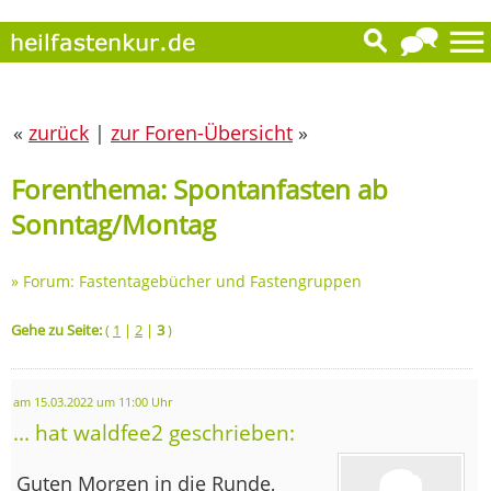
«
zurück
|
zur Foren-Übersicht
»
Forenthema: Spontanfasten ab
Sonntag/Montag
»
Forum: Fastentagebücher und Fastengruppen
Gehe zu Seite:
(
1
|
2
|
3
)
am 15.03.2022 um 11:00 Uhr
... hat waldfee2 geschrieben:
Guten Morgen in die Runde,