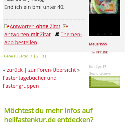
Endlich ein bmi unter 40.
Antworten
ohne
Zitat
Antworten
mit
Zitat
Themen-
Abo bestellen
Mausi1999
... ist OFFLINE
Gehe zu Seite: (
1
|
2
|
3
)
Beiträge:
17
«
zurück
|
zur Foren-Übersicht
»
Gewichtskurve:
Fastentagebücher und
Fastengruppen
Möchtest du mehr Infos auf
heilfastenkur.de entdecken?