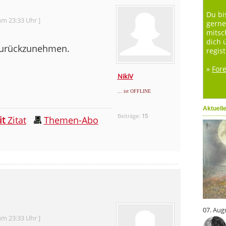
Du bi
um 23:33 Uhr ]
gerne
mitsc
dich 
 zurückzunehmen.
regist
»
For
NikiV
... ist OFFLINE
Aktuell
Beiträge:
15
it
Zitat
Themen-Abo
07. Aug
um 23:33 Uhr ]