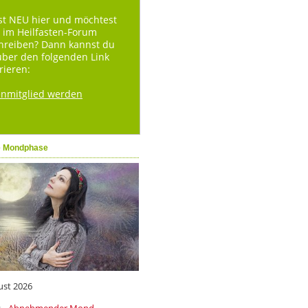
st NEU hier und möchtest
 im Heilfasten-Forum
hreiben? Dann kannst du
über den folgenden Link
rieren:
enmitglied werden
e Mondphase
ust 2026