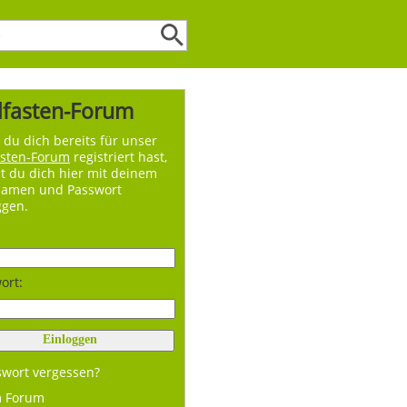
lfasten-Forum
du dich bereits für unser
asten-Forum
registriert hast,
t du dich hier mit deinem
namen und Passwort
ggen.
ort:
swort vergessen?
m Forum