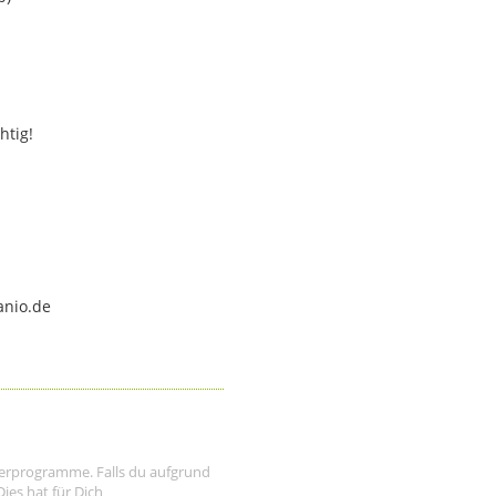
htig!
anio.de
tnerprogramme. Falls du aufgrund
ies hat für Dich