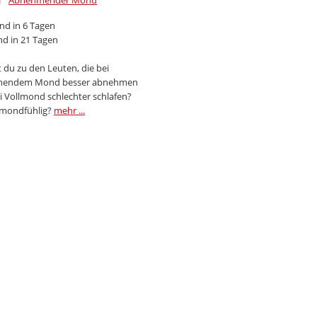
Abnehmender Mond
d in 6 Tagen
d in 21 Tagen
 du zu den Leuten, die bei
endem Mond besser abnehmen
i Vollmond schlechter schlafen?
 mondfühlig?
mehr ...