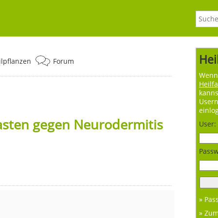
Hei
ilpflanzen
Forum
Wenn 
Heilf
kanns
User
einlo
asten gegen Neurodermitis
User:
Passw
» Pas
» Zu