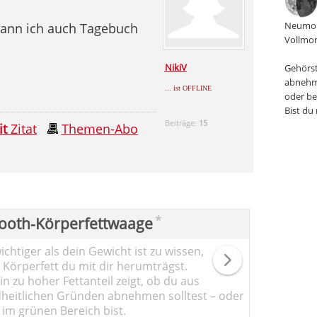
Neumon
 kann ich auch Tagebuch
Vollmon
NikiV
Gehörst
abnehm
... ist OFFLINE
oder be
Bist du
Beiträge:
15
it
Zitat
Themen-Abo
*
ooth-Körperfettwaage
chtiger als dein Gewicht ist zu wissen,
l Körperfett du mit dir herumträgst.
n zu hoher Fettanteil zeigt, ob du aus
heitlichen Gründen abnehmen solltest – oder
 im grünen Bereich bist.