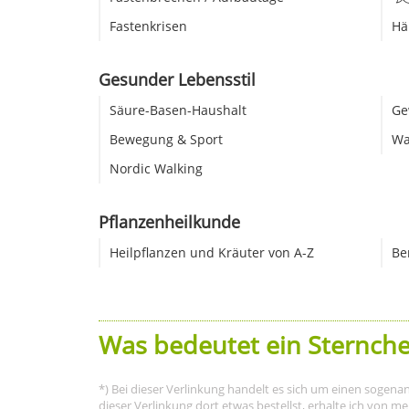
Fastenkrisen
Hä
Gesunder Lebensstil
Säure-Basen-Haushalt
Ge
Bewegung & Sport
Wa
Nordic Walking
Pflanzenheilkunde
Heilpflanzen und Kräuter von A-Z
Be
Was bedeutet ein Sternche
*) Bei dieser Verlinkung handelt es sich um einen sogena
dieser Verlinkung dort etwas bestellst, erhalte ich von 