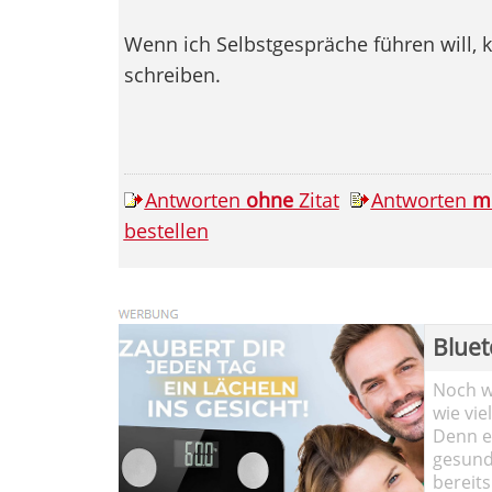
Wenn ich Selbstgespräche führen will,
schreiben.
Antworten
ohne
Zitat
Antworten
m
bestellen
Bluet
Noch wi
wie vie
Denn ei
gesund
bereits