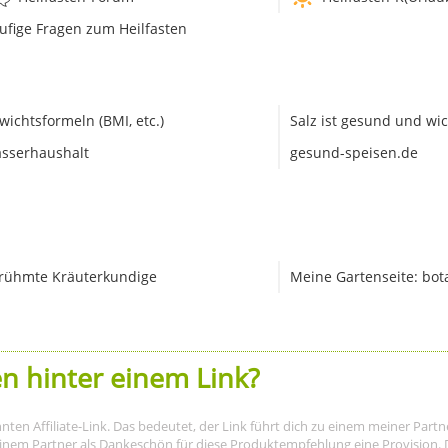
ufige Fragen zum Heilfasten
wichtsformeln (BMI, etc.)
Salz ist gesund und wic
sserhaushalt
gesund-speisen.de
rühmte Kräuterkundige
Meine Gartenseite: bot
n hinter einem Link?
nnten Affiliate-Link. Das bedeutet, der Link führt dich zu einem meiner Par
meinem Partner als Dankeschön für diese Produktempfehlung eine Provision. D