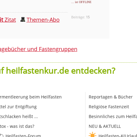
... ist OFFLINE
Beiträge:
15
it
Zitat
Themen-Abo
agebücher und Fastengruppen
f heilfastenkur.de entdecken?
rmentleerung beim Heilfasten
Reportagen & Bücher
ttel zur Entgiftung
Religiöse Fastenzeit
tschlacken heißt ...
Besinnliches zum Heilf
tox - was ist das?
NEU & AKTUELL
Heilfasten-Forum
Heilfasten-K(Urlau