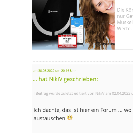
Die Kö
nur Ge
Muskel
Werte.
am 30.03.2022 um 20:16 Uhr
... hat NikiV geschrieben:
[ Beitrag wurde zuletzt editiert von NikiV am 02.04.2022 
Ich dachte, das ist hier ein Forum ... w
austauschen