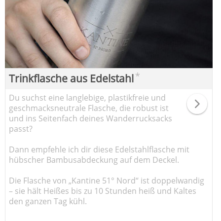
*
Trinkflasche aus Edelstahl
Du suchst eine langlebige, plastikfreie und
geschmacksneutrale Flasche, die robust ist
und ins Seitenfach deines Wanderrucksacks
passt?
Dann empfehle ich dir diese Edelstahlflasche mit
hübscher Bambusabdeckung auf dem Deckel.
Die Flasche von „Kantine 51° Nord“ ist doppelwandig
– sie hält Heißes bis zu 10 Stunden heiß und Kaltes
den ganzen Tag kühl.