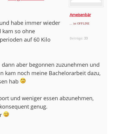
Ameisenbär
6) und habe immer wieder
... ist OFFLINE
nd kam so ohne
erioden auf 60 Kilo
Beiträge:
33
h dann aber begonnen zuzunehmen und
ann kam noch meine Bachelorarbeit dazu,
ssen hab
port und weniger essen abzunehmen,
t konsequent genug.
ur