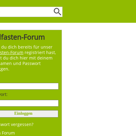
lfasten-Forum
du dich bereits für unser
asten-Forum
registriert hast,
t du dich hier mit deinem
namen und Passwort
ggen.
ort:
swort vergessen?
m Forum