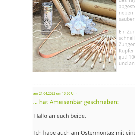
abgesto
neben 
säuber
Ein Zun
schnell
Zungen
Kupfer 
gut! 10
und ant
am 21.04.2022 um 13:50 Uhr
... hat Ameisenbär geschrieben:
Hallo an euch beide,
Ich habe auch am Ostermontag mit ei