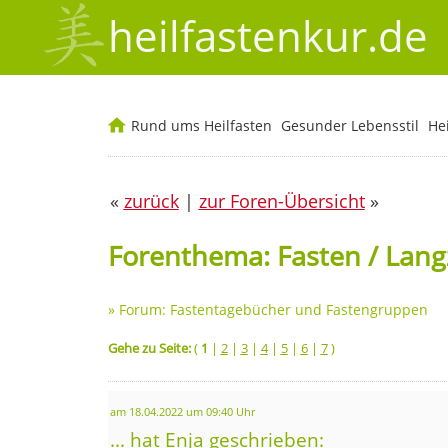
heilfastenkur.de
Rund ums Heilfasten
Gesunder Lebensstil
He
«
zurück
|
zur Foren-Übersicht
»
Forenthema: Fasten / Lang
»
Forum: Fastentagebücher und Fastengruppen
Gehe zu Seite:
(
1
|
2
|
3
|
4
|
5
|
6
|
7
)
am 18.04.2022 um 09:40 Uhr
... hat Enja geschrieben: