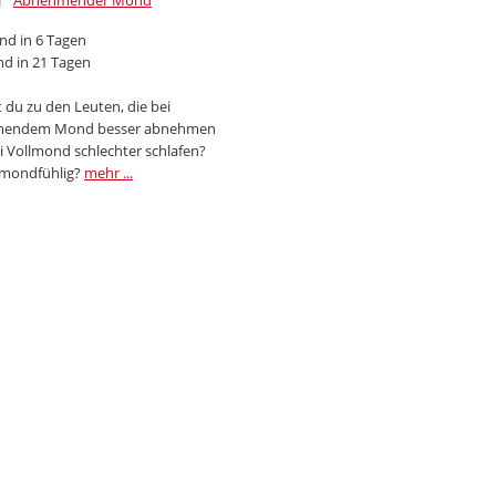
Abnehmender Mond
d in 6 Tagen
d in 21 Tagen
 du zu den Leuten, die bei
endem Mond besser abnehmen
i Vollmond schlechter schlafen?
 mondfühlig?
mehr ...