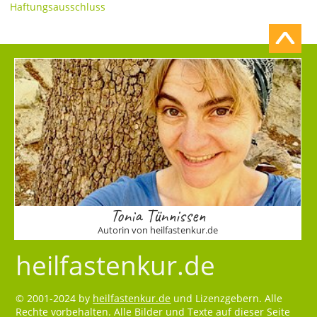
Haftungsausschluss
Tonia Tünnissen
Autorin von heilfastenkur.de
heilfastenkur.de
© 2001-2024 by
heilfastenkur.de
und Lizenzgebern. Alle
Rechte vorbehalten. Alle Bilder und Texte auf dieser Seite