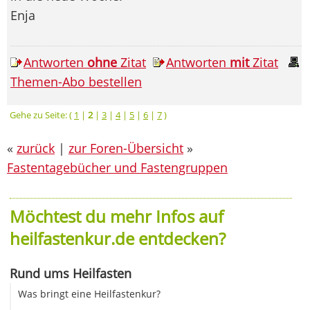
Enja
Antworten
ohne
Zitat
Antworten
mit
Zitat
Themen-Abo bestellen
Gehe zu Seite: (
1
|
2
|
3
|
4
|
5
|
6
|
7
)
«
zurück
|
zur Foren-Übersicht
»
Fastentagebücher und Fastengruppen
Möchtest du mehr Infos auf
heilfastenkur.de entdecken?
Rund ums Heilfasten
Was bringt eine Heilfastenkur?