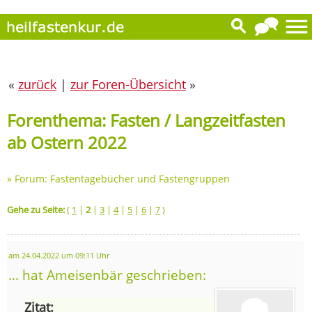
«
zurück
|
zur Foren-Übersicht
»
Forenthema: Fasten / Langzeitfasten
ab Ostern 2022
»
Forum: Fastentagebücher und Fastengruppen
Gehe zu Seite:
(
1
|
2
|
3
|
4
|
5
|
6
|
7
)
am 24.04.2022 um 09:11 Uhr
... hat Ameisenbär geschrieben:
Zitat: